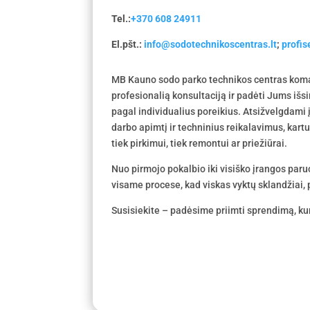
Tel.:
+370 608 24911
El.pšt.:
info@sodotechnikoscentras.lt
;
profi
MB Kauno sodo parko technikos centras koma
profesionalią konsultaciją ir padėti Jums išs
pagal individualius poreikius. Atsižvelgdami
darbo apimtį ir techninius reikalavimus, kar
tiek pirkimui, tiek remontui ar priežiūrai.
Nuo pirmojo pokalbio iki visiško įrangos par
visame procese, kad viskas vyktų sklandžiai, p
Susisiekite – padėsime priimti sprendimą, kur