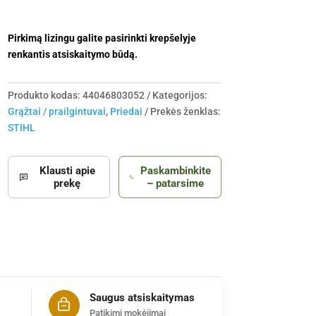
Pirkimą lizingu galite pasirinkti krepšelyje
renkantis atsiskaitymo būdą.
Produkto kodas:
44046803052
Kategorijos:
Grąžtai / prailgintuvai
,
Priedai
Prekės ženklas:
STIHL
Klausti apie
Paskambinkite
prekę
– patarsime
Saugus atsiskaitymas
Patikimi mokėjimai