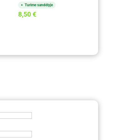
Turime sandėlyje
8,50
€