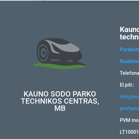
Kauno
techn
Parduot
Raudond
Telefon
El.pšt.:
KAUNO SODO PARKO
info@sod
TECHNIKOS CENTRAS,
MB
profiser
PVM mok
LT1000