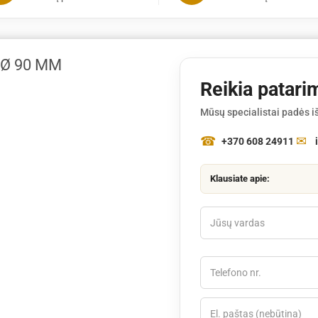
Ø
90
mm
(BT121,130,131)
 Ø 90 MM
Reikia patari
Mūsų specialistai padės iš
+370 608 24911
Klausiate apie: