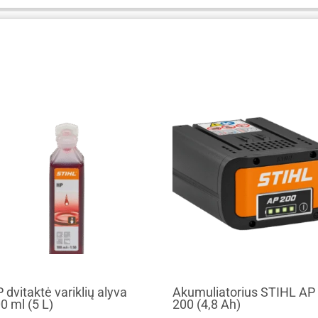
 dvitaktė variklių alyva
Akumuliatorius STIHL AP
0 ml (5 L)
200 (4,8 Ah)