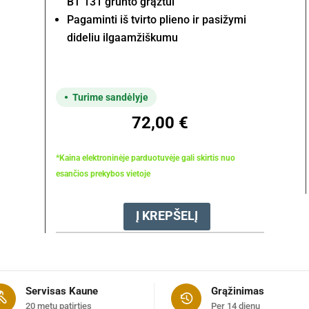
BT 131 grunto grąžtui
Pagaminti iš tvirto plieno ir pasižymi
dideliu ilgaamžiškumu
Turime sandėlyje
72,00
€
*Kaina elektroninėje parduotuvėje gali skirtis nuo
esančios prekybos vietoje
Į KREPŠELĮ
produkto
kiekis:
Antgalis
grąžto
su
Servisas Kaune
Grąžinimas
peiliu
20 metų patirties
Per 14 dienų