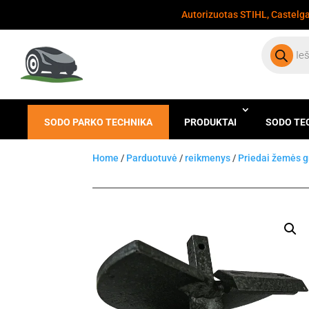
Autorizuotas STIHL, Castelgar
Products
search
SODO PARKO TECHNIKA
PRODUKTAI
SODO TE
Home
/
Parduotuvė
/
reikmenys
/
Priedai žemės 