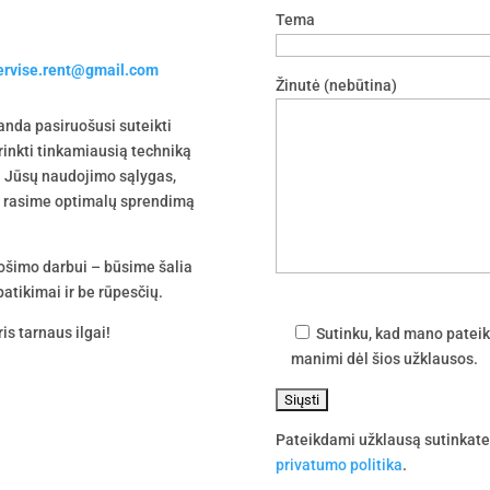
Tema
servise.rent@gmail.com
Žinutė (nebūtina)
nda pasiruošusi suteikti
irinkti tinkamiausią techniką
 į Jūsų naudojimo sąlygas,
tu rasime optimalų sprendimą
uošimo darbui – būsime šalia
atikimai ir be rūpesčių.
is tarnaus ilgai!
Sutinku, kad mano pateik
manimi dėl šios užklausos.
Pateikdami užklausą sutinkat
privatumo politika
.