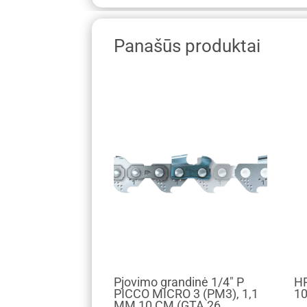
Panašūs produktai
Pjovimo grandinė 1/4" P
HP
PICCO MICRO 3 (PM3), 1,1
10
MM 10 CM (GTA 26