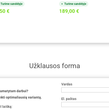
Turime sandėlyje
Turime sandėlyje
,50
€
189,00
€
Užklausos forma
Vardas
 numatytam darbui?
nkti optimaliausią variantą.
El. paštas
l laišką: