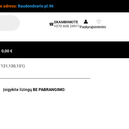
te adresu:
Raudondvario pl.96
👤
♡
SKAMBINKITE
☎
+370 608 24911
Paskyra
Įsimintini
0,00 €
BT121,130,131)
Įsigykite lizingų
BE PABRANGIMO
: