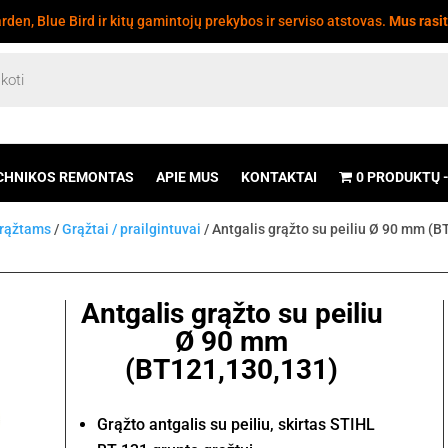
den, Blue Bird ir kitų gamintojų prekybos ir serviso atstovas.
Mus rasi
CHNIKOS REMONTAS
APIE MUS
KONTAKTAI
0 PRODUKTŲ
grąžtams
/
Grąžtai / prailgintuvai
/ Antgalis grąžto su peiliu Ø 90 mm (
Antgalis grąžto su peiliu
Ø 90 mm
(BT121,130,131)
Grąžto antgalis su peiliu, skirtas STIHL