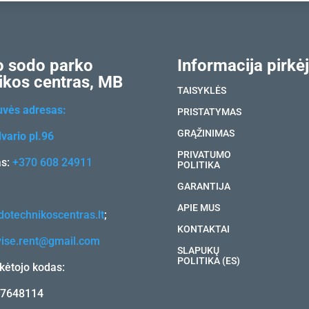
 sodo parko
Informacija pirkėj
ikos centras, MB
TAISYKLĖS
uvės adresas:
PRISTATYMAS
GRĄŽINIMAS
vario pl.96
PRIVATUMO
as:
+370 608 24911
POLITIKA
GARANTIJA
APIE MUS
otechnikoscentras.lt
;
KONTAKTAI
vise.rent@gmail.com
SLAPUKŲ
POLITIKA (ES)
ėtojo kodas:
17648114