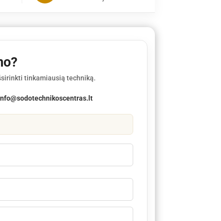
mo?
sirinkti tinkamiausią techniką.
info@sodotechnikoscentras.lt