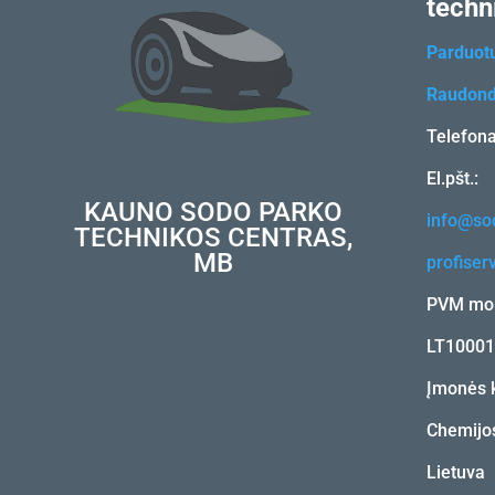
techn
Parduot
Raudond
Telefon
El.pšt.:
KAUNO SODO PARKO
info@sod
TECHNIKOS CENTRAS,
MB
profiser
PVM mok
LT1000
Įmonės 
Chemijos
Lietuva