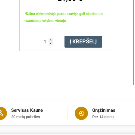
*Kaina elektroninėje parduotuvėje gali skirtis nuo
esančios prekybos vietoje
produkto
Į KREPŠELĮ
kiekis:
Peilis
grąžto
Ø
120
mm
(
BT360)
Servisas Kaune
Grąžinimas
20 metų patirties
Per 14 dienų