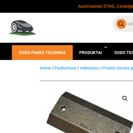
Autorizuotas STIHL, Castelgar
Products
search
SODO PARKO TECHNIKA
PRODUKTAI
SODO TE
Home
/
Parduotuvė
/
reikmenys
/
Priedai žemės 