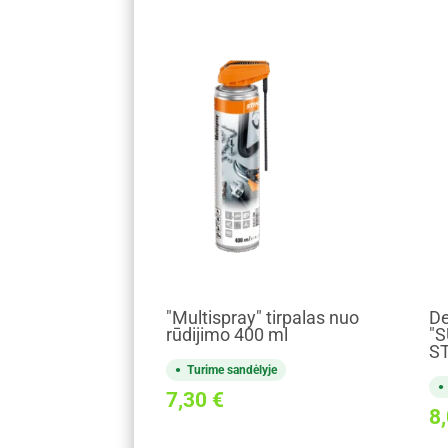
"Multispray" tirpalas nuo
De
rūdijimo 400 ml
"S
S
Turime sandėlyje
7,30
€
8