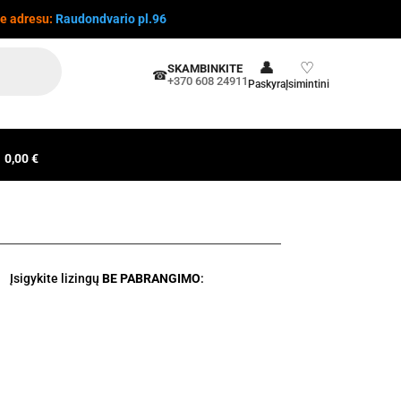
te adresu:
Raudondvario pl.96
👤
♡
SKAMBINKITE
☎
+370 608 24911
Paskyra
Įsimintini
0,00 €
Įsigykite lizingų
BE PABRANGIMO
: