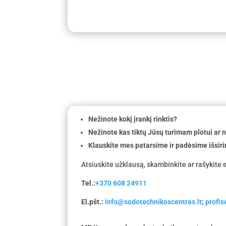
Nežinote kokį įrankį rinktis?
Nežinote kas tiktų Jūsų turimam plotui ar
Klauskite mes patarsime ir padėsime išsiri
Atsiuskite užklausą, skambinkite ar rašykite e
Tel.:
+370 608 24911
El.pšt.:
info@sodotechnikoscentras.lt
;
profi