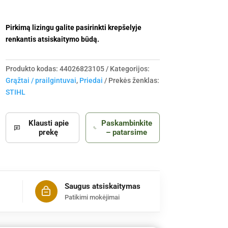
Pirkimą lizingu galite pasirinkti krepšelyje
renkantis atsiskaitymo būdą.
Produkto kodas:
44026823105
Kategorijos:
Grąžtai / prailgintuvai
,
Priedai
Prekės ženklas:
STIHL
Klausti apie
Paskambinkite
prekę
– patarsime
Saugus atsiskaitymas
Patikimi mokėjimai