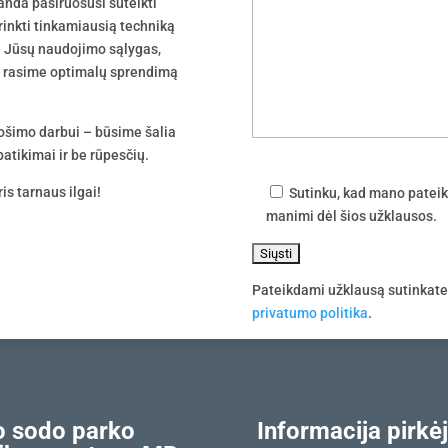
nda pasiruošusi suteikti
irinkti tinkamiausią techniką
 į Jūsų naudojimo sąlygas,
tu rasime optimalų sprendimą
uošimo darbui – būsime šalia
atikimai ir be rūpesčių.
is tarnaus ilgai!
Sutinku, kad mano pateik
manimi dėl šios užklausos.
Pateikdami užklausą sutinkat
privatumo politika
.
 sodo parko
Informacija pirkėj