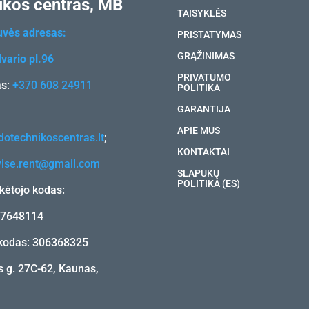
ikos centras, MB
TAISYKLĖS
uvės adresas:
PRISTATYMAS
GRĄŽINIMAS
vario pl.96
PRIVATUMO
as:
+370 608 24911
POLITIKA
GARANTIJA
APIE MUS
otechnikoscentras.lt
;
KONTAKTAI
vise.rent@gmail.com
SLAPUKŲ
POLITIKA (ES)
ėtojo kodas:
17648114
kodas: 306368325
 g. 27C-62, Kaunas,