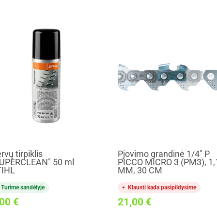
rvų tirpiklis
Pjovimo grandinė 1/4" P
UPERCLEAN" 50 ml
PICCO MICRO 3 (PM3), 1,
TIHL
MM, 30 CM
Turime sandėlyje
Klausti kada pasipildysime
,00
€
21,00
€