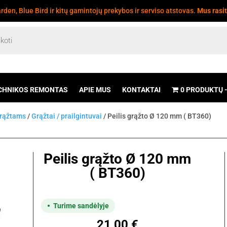
den, Blue Bird ir kitų gamintojų prekybos ir serviso atstovas.
Mus rasi
CHNIKOS REMONTAS
APIE MUS
KONTAKTAI
0 PRODUKTŲ
grąžtams
/
Grąžtai / prailgintuvai
/ Peilis grąžto Ø 120 mm ( BT360)
Peilis grąžto Ø 120 mm
( BT360)
Turime sandėlyje
21,00
€