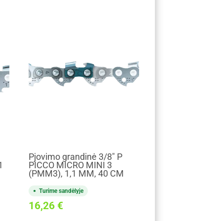
Pjovimo grandinė 3/8" P
1
PICCO MICRO MINI 3
(PMM3), 1,1 MM, 40 CM
Turime sandėlyje
16,26
€