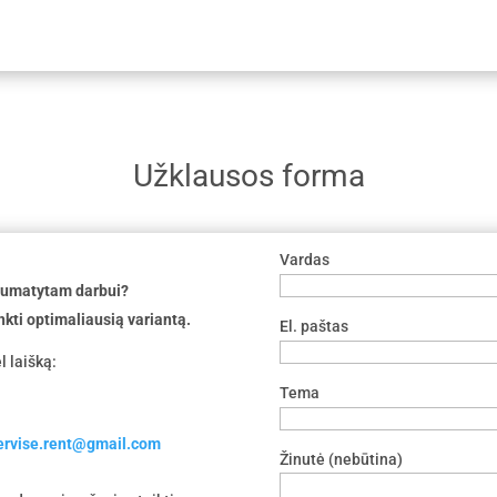
Užklausos forma
Vardas
 numatytam darbui?
nkti optimaliausią variantą.
El. paštas
l laišką:
Tema
servise.rent@gmail.com
Žinutė (nebūtina)