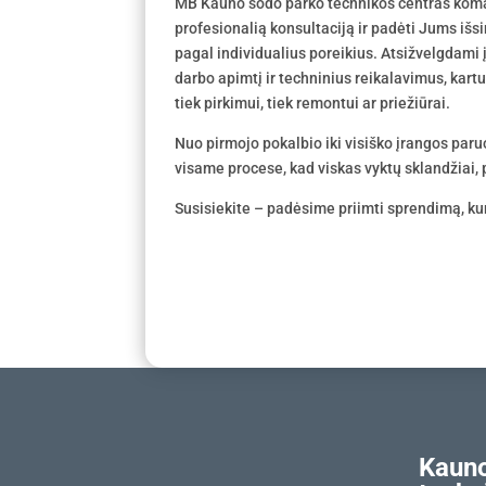
MB Kauno sodo parko technikos centras koma
profesionalią konsultaciją ir padėti Jums išs
pagal individualius poreikius. Atsižvelgdami
darbo apimtį ir techninius reikalavimus, kar
tiek pirkimui, tiek remontui ar priežiūrai.
Nuo pirmojo pokalbio iki visiško įrangos par
visame procese, kad viskas vyktų sklandžiai, p
Susisiekite – padėsime priimti sprendimą, kur
Kauno