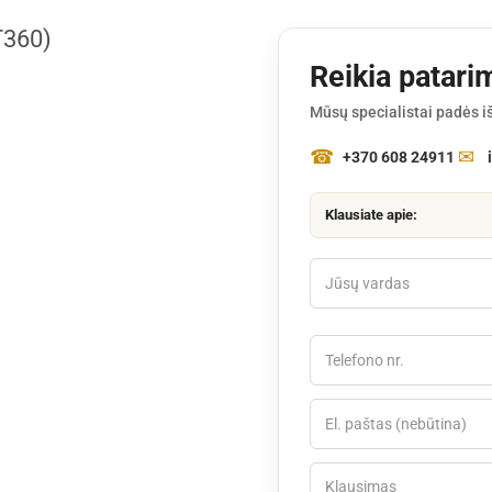
T360)
Reikia patari
Mūsų specialistai padės iš
+370 608 24911
Klausiate apie: