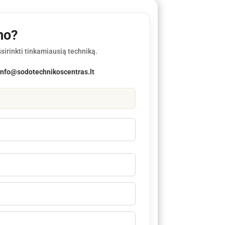
mo?
sirinkti tinkamiausią techniką.
info@sodotechnikoscentras.lt