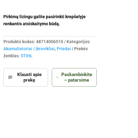
Pirkimą lizingu galite pasirinkti krepšelyje
renkantis atsiskaitymo būdą.
Produkto kodas:
48714006510
Kategorijos:
Akumuliatoriai / įkrovikliai
,
Priedai
Prekės
ženklas:
STIHL
Klausti apie
Paskambinkite
prekę
– patarsime