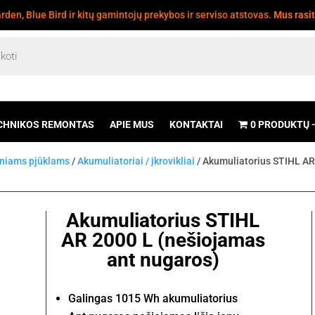
den, Blue Bird ir kitų gamintojų prekybos ir serviso atstovas.
Mus rasi
CHNIKOS REMONTAS
APIE MUS
KONTAKTAI
0 PRODUKTŲ
iniams pjūklams
/
Akumuliatoriai / įkrovikliai
/ Akumuliatorius STIHL AR
Akumuliatorius STIHL
AR 2000 L (nešiojamas
ant nugaros)
Galingas 1015 Wh akumuliatorius