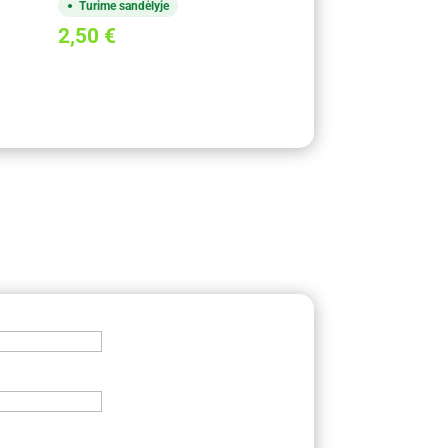
Turime sandėlyje
2,50
€