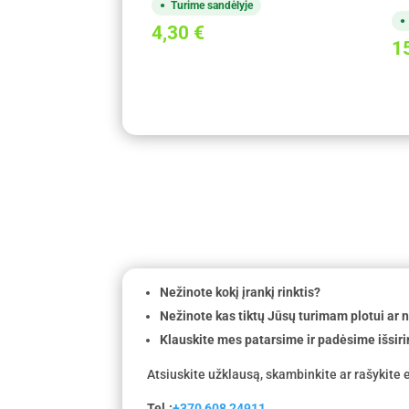
Turime sandėlyje
4,30
€
1
Nežinote kokį įrankį rinktis?
Nežinote kas tiktų Jūsų turimam plotui ar
Klauskite mes patarsime ir padėsime išsiri
Atsiuskite užklausą, skambinkite ar rašykite e
Tel.:
+370 608 24911