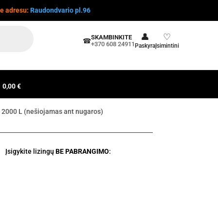
te adresu:
Raudondvario pl.96
👤
♡
SKAMBINKITE
☎
+370 608 24911
Paskyra
Įsimintini
0,00 €
 2000 L (nešiojamas ant nugaros)
Įsigykite lizingų
BE PABRANGIMO
: