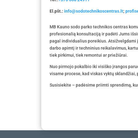
El.pšt.:
info@sodotechnikoscentras.lt
;
profi
MB Kauno sodo parko technikos centras koma
profesionalią konsultaciją ir padėti Jums išs
pagal individualius poreikius. Atsižvelgdami
darbo apimtį ir techninius reikalavimus, kar
tiek pirkimui, tiek remontui ar priežiūrai.
Nuo pirmojo pokalbio iki visiško įrangos par
visame procese, kad viskas vyktų sklandžiai, p
Susisiekite – padėsime priimti sprendimą, kur