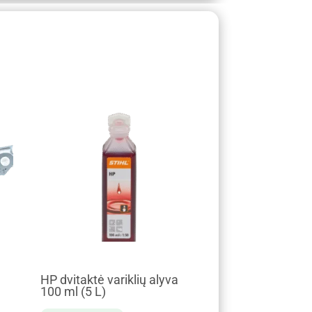
HP dvitaktė variklių alyva
100 ml (5 L)