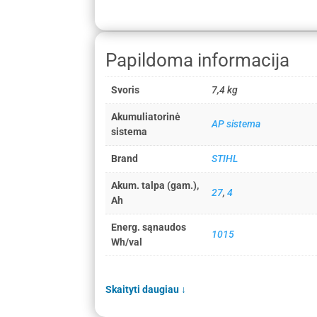
Papildoma informacija
Svoris
7,4 kg
Akumuliatorinė
AP sistema
sistema
Brand
STIHL
Akum. talpa (gam.),
27
,
4
Ah
Energ. sąnaudos
1015
Wh/val
Skaityti daugiau
↓