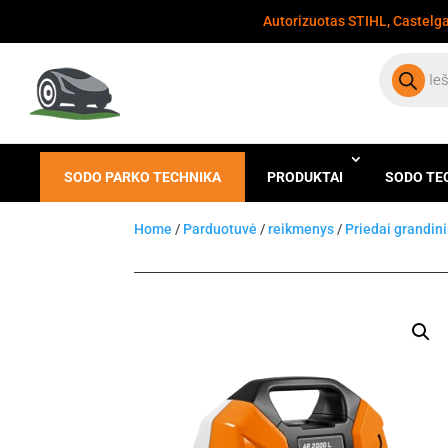
Autorizuotas STIHL, Castelgar
Products
search
SODO PARKO TECHNIKA
PRODUKTAI
SODO TE
Home
/
Parduotuvė
/
reikmenys
/
Priedai grandin