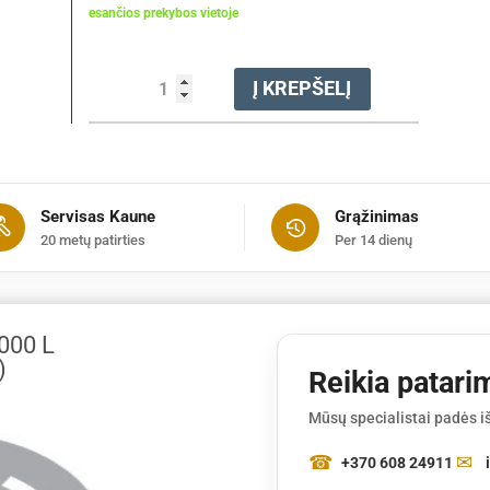
esančios prekybos vietoje
produkto
Į KREPŠELĮ
kiekis:
Akumuliatorius
STIHL
AR
2000
Servisas Kaune
Grąžinimas
L
20 metų patirties
Per 14 dienų
(nešiojamas
ant
nugaros)
000 L
)
Reikia patari
Mūsų specialistai padės iš
+370 608 24911