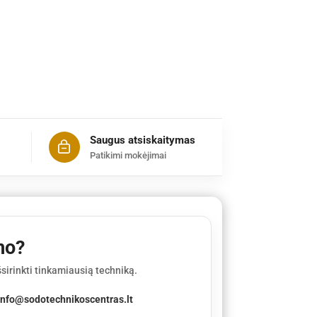
Saugus atsiskaitymas
Patikimi mokėjimai
mo?
sirinkti tinkamiausią techniką.
info@sodotechnikoscentras.lt