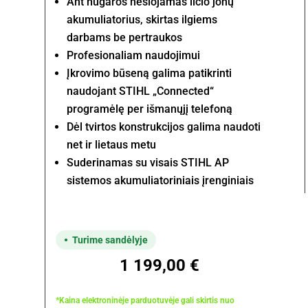
Ant nugaros nešiojamas ličio jonų
akumuliatorius, skirtas ilgiems
darbams be pertraukos
Profesionaliam naudojimui
Įkrovimo būseną galima patikrinti
naudojant STIHL „Connected“
programėlę per išmanųjį telefoną
Dėl tvirtos konstrukcijos galima naudoti
net ir lietaus metu
Suderinamas su visais STIHL AP
sistemos akumuliatoriniais įrenginiais
Turime sandėlyje
1 199,00
€
*Kaina elektroninėje parduotuvėje gali skirtis nuo