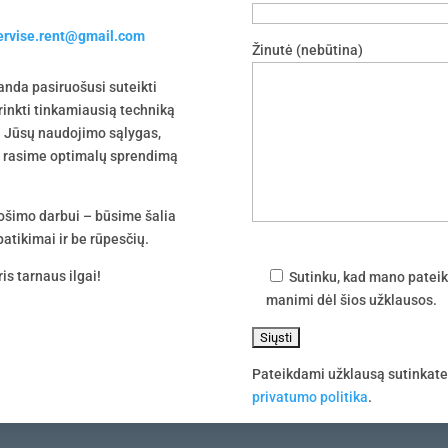
servise.rent@gmail.com
Žinutė (nebūtina)
nda pasiruošusi suteikti
irinkti tinkamiausią techniką
 į Jūsų naudojimo sąlygas,
tu rasime optimalų sprendimą
uošimo darbui – būsime šalia
atikimai ir be rūpesčių.
is tarnaus ilgai!
Sutinku, kad mano pateik
manimi dėl šios užklausos.
Pateikdami užklausą sutinkat
privatumo politika
.