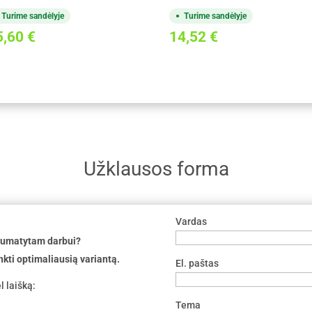
Turime sandėlyje
Turime sandėlyje
5,60
€
14,52
€
Užklausos forma
Vardas
 numatytam darbui?
nkti optimaliausią variantą.
El. paštas
l laišką:
Tema