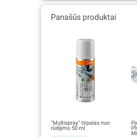
Panašūs produktai
"Multispray" tirpalas nuo
Pj
rūdijimo 50 ml
PI
M