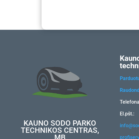
Kauno
techn
Parduot
Raudond
Telefon
El.pšt.:
KAUNO SODO PARKO
info@sod
TECHNIKOS CENTRAS,
MB
profiser