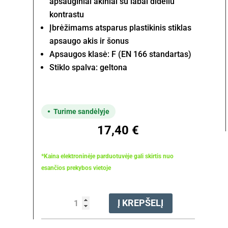
apsauginiai akiniai su labai dideliu
kontrastu
Įbrėžimams atsparus plastikinis stiklas
apsaugo akis ir šonus
Apsaugos klasė: F (EN 166 standartas)
Stiklo spalva: geltona
Turime sandėlyje
17,40
€
*Kaina elektroninėje parduotuvėje gali skirtis nuo
esančios prekybos vietoje
produkto
Į KREPŠELĮ
kiekis:
Akiniai