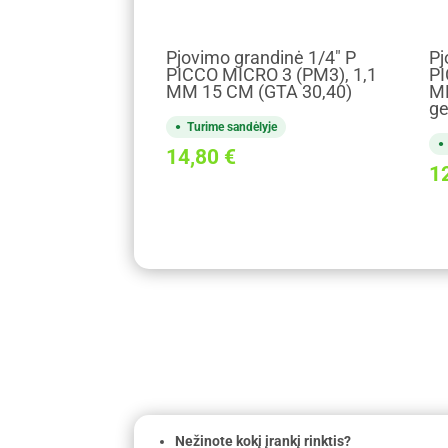
Pjovimo grandinė 1/4" P
Pj
PICCO MICRO 3 (PM3), 1,1
PI
MM 15 CM (GTA 30,40)
M
ge
Turime sandėlyje
14,80
€
1
Nežinote kokį įrankį rinktis?