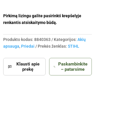
Pirkimą lizingu galite pasirinkti krepšelyje
renkantis atsiskaitymo būdą.
Produkto kodas:
8840363
Kategorijos:
Akių
apsauga
,
Priedai
Prekės ženklas:
STIHL
Klausti apie
Paskambinkite
prekę
– patarsime