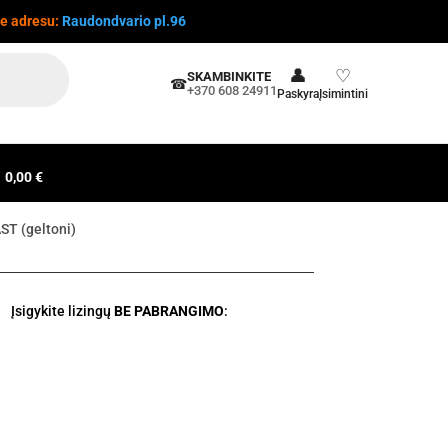
te adresu:
Raudondvario pl.96
👤
♡
SKAMBINKITE
☎
+370 608 24911
Paskyra
Įsimintini
0,00 €
ST (geltoni)
Įsigykite lizingų
BE PABRANGIMO
: