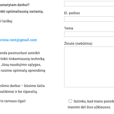
 numatytam darbui?
nkti optimaliausią variantą.
El. paštas
l laišką:
Tema
servise.rent@gmail.com
Žinutė (nebūtina)
nda pasiruošusi suteikti
irinkti tinkamiausią techniką
 į Jūsų naudojimo sąlygas,
tu rasime optimalų sprendimą
uošimo darbui – būsime šalia
atikimai ir be rūpesčių.
is tarnaus ilgai!
Sutinku, kad mano pateik
manimi dėl šios užklausos.