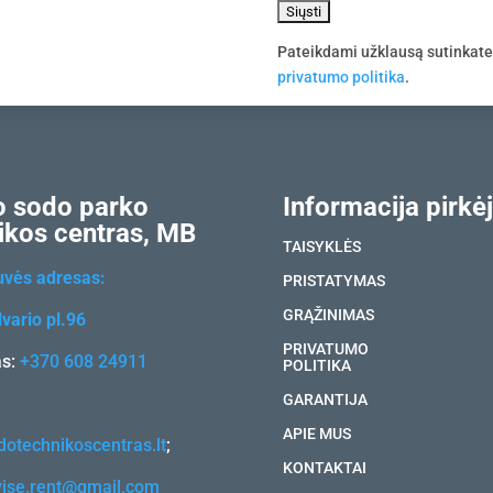
Pateikdami užklausą sutinkat
privatumo politika
.
 sodo parko
Informacija pirkėj
ikos centras, MB
TAISYKLĖS
uvės adresas:
PRISTATYMAS
GRĄŽINIMAS
vario pl.96
PRIVATUMO
as:
+370 608 24911
POLITIKA
GARANTIJA
APIE MUS
otechnikoscentras.lt
;
KONTAKTAI
vise.rent@gmail.com