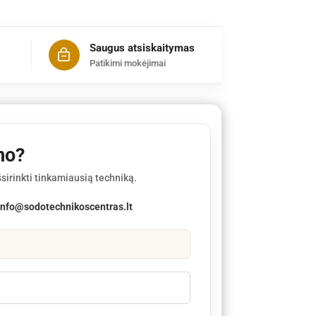
Saugus atsiskaitymas
Patikimi mokėjimai
mo?
sirinkti tinkamiausią techniką.
info@sodotechnikoscentras.lt