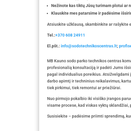
Nežinote kas tiktų Jūsų turimam plotui ar
Klauskite mes patarsime ir padėsime išsiri
Atsiuskite užklausą, skambinkite ar rašykite e
Tel.:
+370 608 24911
El.pšt.:
info@sodotechnikoscentras.lt
;
profi
MB Kauno sodo parko technikos centras koma
profesionalią konsultaciją ir padėti Jums išs
pagal individualius poreikius. Atsižvelgdami
darbo apimtį ir techninius reikalavimus, kar
tiek pirkimui, tiek remontui ar priežiūrai.
Nuo pirmojo pokalbio iki visiško įrangos par
visame procese, kad viskas vyktų sklandžiai, p
Susisiekite – padėsime priimti sprendimą, kur