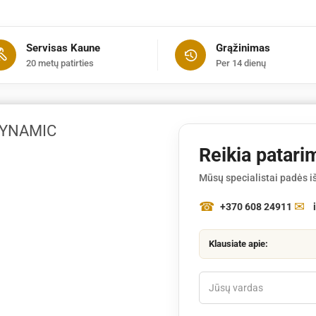
apsauginiai
STIHL
DYNAMIC
Servisas Kaune
Grąžinimas
CONTRAST
20 metų patirties
Per 14 dienų
(geltoni)
 DYNAMIC
Reikia patari
Mūsų specialistai padės iš
+370 608 24911
Klausiate apie: