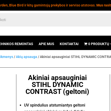
den, Blue Bird ir kitų gamintojų prekybos ir serviso atstovas.
Mus rasi
CHNIKOS REMONTAS
APIE MUS
KONTAKTAI
0 PRODUKTŲ
eikmenys
/
Akių apsauga
/ Akiniai apsauginiai STIHL DYNAMIC CONTRA
Akiniai apsauginiai
STIHL DYNAMIC
CONTRAST (geltoni)
UV spindulius atstumiantys geltoni