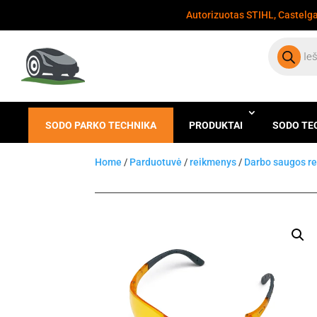
Autorizuotas STIHL, Castelgar
Products
search
SODO PARKO TECHNIKA
PRODUKTAI
SODO TE
Home
/
Parduotuvė
/
reikmenys
/
Darbo saugos r