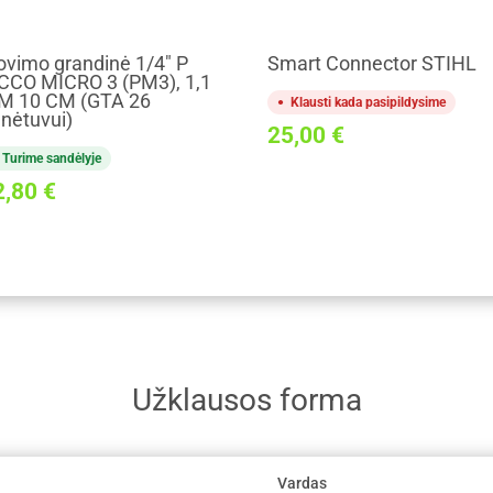
ovimo grandinė 1/4" P
Smart Connector STIHL
CCO MICRO 3 (PM3), 1,1
M 10 CM (GTA 26
Klausti kada pasipildysime
nėtuvui)
25,00
€
Turime sandėlyje
2,80
€
Užklausos forma
Vardas