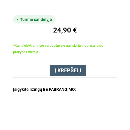
Turime sandėlyje
24,90
€
*Kaina elektroninėje parduotuvėje gali skirtis nuo esančios
prekybos vietoje
Į KREPŠELĮ
produkto
kiekis:
Akiniai
Įsigykite lizingų
BE PABRANGIMO
:
apsauginiai
STIHL
DYNAMIC
LIGHT
PLUS
(geltoni)