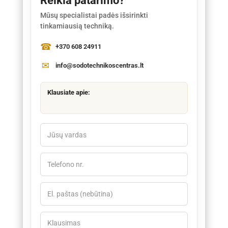
Reikia patarimo?
Mūsų specialistai padės išsirinkti
tinkamiausią techniką.
+370 608 24911
info@sodotechnikoscentras.lt
Klausiate apie: