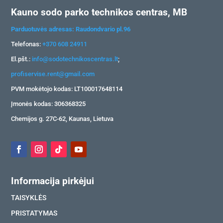
Kauno sodo parko technikos centras, MB
Parduotuvės adresas: Raudondvario pl.96
Telefonas:
+370 608 24911
El.pšt.:
info@sodotechnikoscentras.lt
;
profiservise.rent@gmail.com
PVM mokėtojo kodas: LT100017648114
Įmonės kodas: 306368325
Chemijos g. 27C-62, Kaunas, Lietuva
Informacija pirkėjui
TAISYKLĖS
PRISTATYMAS