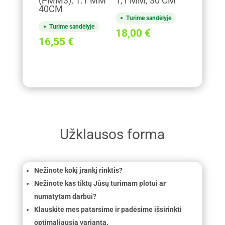
(PMM3), 1.1 MM
1,1 MM, 30 CM
40CM
Turime sandėlyje
Turime sandėlyje
18,00
€
16,55
€
Užklausos forma
Nežinote kokį įrankį rinktis?
Nežinote kas tiktų Jūsų turimam plotui ar
numatytam darbui?
Klauskite mes patarsime ir padėsime išsirinkti
optimaliausią variantą.