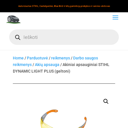
Autorizuotas STIHL, Castelgarden, Blue Bird ir kitų gamintojų prekybos ir serviso atstovas
Products
search
Home
/
Parduotuvė
/
reikmenys
/
Darbo saugos
reikmenys
/
Akių apsauga
/ Akiniai apsauginiai STIHL
DYNAMIC LIGHT PLUS (geltoni)