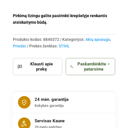
Pirkimą lizingu galite pasirinkti krepšelyje renkantis
atsiskaitymo būdą.
Produkto kodas:
8840372
Kategorijos:
Akių apsauga
,
Priedai
Prekės ženklas:
STIHL
Klausti apie
Paskambinkite –
prekę
patarsime
24 mėn. garantija
Kokybės garantija
Servisas Kaune
20 metų patirties