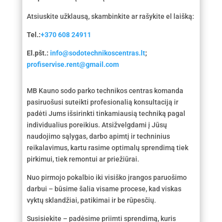
Atsiuskite užklausą, skambinkite ar rašykite el laišką:
Tel.:
+370 608 24911
El.pšt.:
info@sodotechnikoscentras.lt
;
profiservise.rent@gmail.com
MB Kauno sodo parko technikos centras komanda
pasiruošusi suteikti profesionalią konsultaciją ir
padėti Jums išsirinkti tinkamiausią techniką pagal
individualius poreikius. Atsižvelgdami į Jūsų
naudojimo sąlygas, darbo apimtį ir techninius
reikalavimus, kartu rasime optimalų sprendimą tiek
pirkimui, tiek remontui ar priežiūrai.
Nuo pirmojo pokalbio iki visiško įrangos paruošimo
darbui – būsime šalia visame procese, kad viskas
vyktų sklandžiai, patikimai ir be rūpesčių.
Susisiekite – padėsime priimti sprendimą, kuris