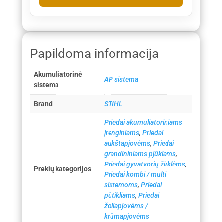
Papildoma informacija
Akumuliatorinė
AP sistema
sistema
Brand
STIHL
Priedai akumuliatoriniams
įrenginiams
,
Priedai
aukštapjovėms
,
Priedai
grandininiams pjūklams
,
Priedai gyvatvorių žirklėms
,
Prekių kategorijos
Priedai kombi / multi
sistemoms
,
Priedai
pūtikliams
,
Priedai
žoliapjovėms /
krūmapjovėms