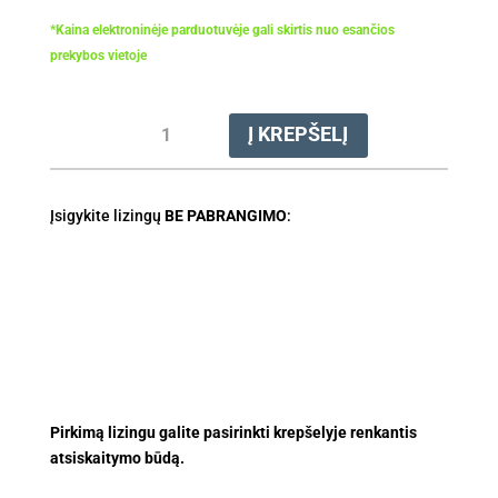
*Kaina elektroninėje parduotuvėje gali skirtis nuo esančios
prekybos vietoje
produkto
Į KREPŠELĮ
kiekis:
Adapteris
AP
Įsigykite lizingų
PRO
BE PABRANGIMO
:
Pirkimą lizingu galite pasirinkti krepšelyje renkantis
atsiskaitymo būdą.