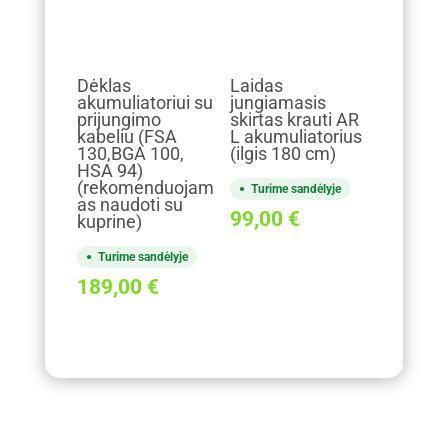
Dėklas
Laidas
akumuliatoriui su
jungiamasis
prijungimo
skirtas krauti AR
kabeliu (FSA
L akumuliatorius
130,BGA 100,
(ilgis 180 cm)
HSA 94)
(rekomenduojam
Turime sandėlyje
as naudoti su
99,00
€
kuprine)
Turime sandėlyje
189,00
€