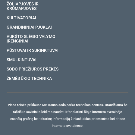
ŽOLIAPJOVĖS IR
KRŪMAPJOVĖS
KULTIVATORIAI
GRANDININIAI PJŪKLAI
AUKŠTO SLĖGIO VALYMO
ĮRENGINIAI
PŪSTUVAI IR SURINKTUVAI
SMULKINTUVAI
SODO PRIEŽIŪROS PREKĖS
ŽEMĖS ŪKIO TECHNIKA
Visos teisės priklauso MB Kauno sodo parko technikos centras. Draudžiama be
raštiško savininko leidimo naudoti ir/ar platinti šioje interneto svetainėje
esančią grafinę bei tekstinę informaciją žiniasklaidos priemonėse bei kitose
interneto svetainėse.