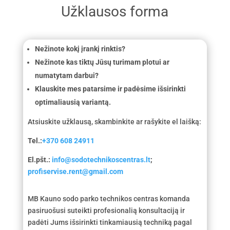
Užklausos forma
Nežinote kokį įrankį rinktis?
Nežinote kas tiktų Jūsų turimam plotui ar
numatytam darbui?
Klauskite mes patarsime ir padėsime išsirinkti
optimaliausią variantą.
Atsiuskite užklausą, skambinkite ar rašykite el laišką:
Tel.:
+370 608 24911
El.pšt.:
info@sodotechnikoscentras.lt
;
profiservise.rent@gmail.com
MB Kauno sodo parko technikos centras komanda
pasiruošusi suteikti profesionalią konsultaciją ir
padėti Jums išsirinkti tinkamiausią techniką pagal