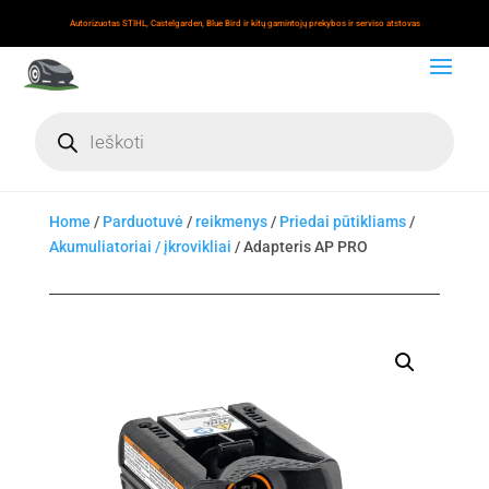
Autorizuotas STIHL, Castelgarden, Blue Bird ir kitų gamintojų prekybos ir serviso atstovas
Products
search
Home
/
Parduotuvė
/
reikmenys
/
Priedai pūtikliams
/
Akumuliatoriai / įkrovikliai
/ Adapteris AP PRO