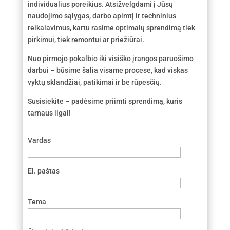
individualius poreikius. Atsižvelgdami į Jūsų
naudojimo sąlygas, darbo apimtį ir techninius
reikalavimus, kartu rasime optimalų sprendimą tiek
pirkimui, tiek remontui ar priežiūrai.
Nuo pirmojo pokalbio iki visiško įrangos paruošimo
darbui – būsime šalia visame procese, kad viskas
vyktų sklandžiai, patikimai ir be rūpesčių.
Susisiekite – padėsime priimti sprendimą, kuris
tarnaus ilgai!
Vardas
El. paštas
Tema