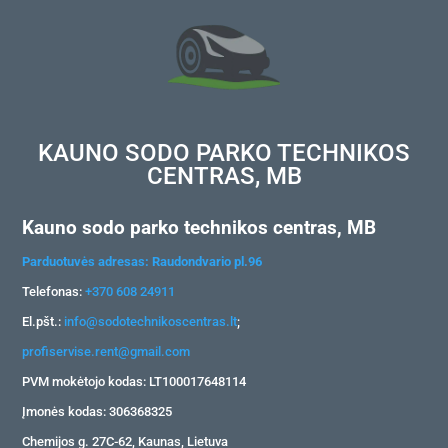
KAUNO SODO PARKO TECHNIKOS
CENTRAS, MB
Kauno sodo parko technikos centras, MB
Parduotuvės adresas: Raudondvario pl.96
Telefonas:
+370 608 24911
El.pšt.:
info@sodotechnikoscentras.lt
;
profiservise.rent@gmail.com
PVM mokėtojo kodas: LT100017648114
Įmonės kodas: 306368325
Chemijos g. 27C-62, Kaunas, Lietuva