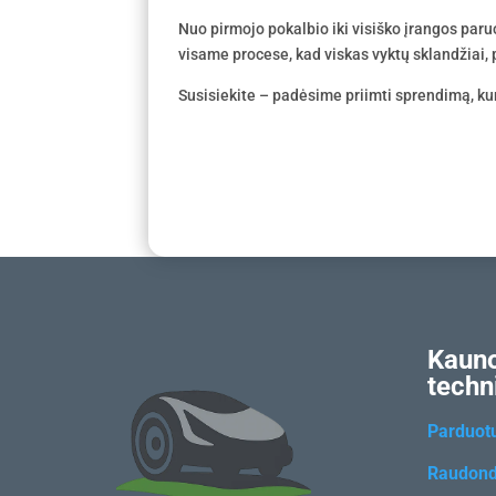
Nuo pirmojo pokalbio iki visiško įrangos par
visame procese, kad viskas vyktų sklandžiai, p
Susisiekite – padėsime priimti sprendimą, kur
Kauno
techn
Parduot
Raudond