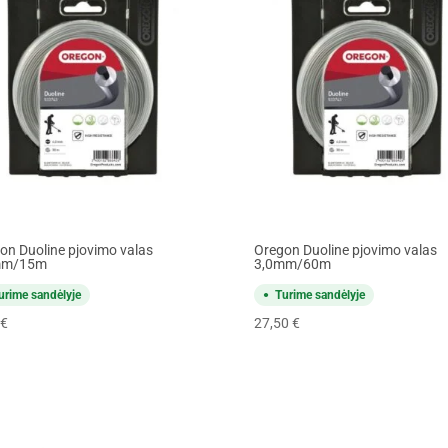
on Duoline pjovimo valas
Oregon Duoline pjovimo valas
mm/15m
3,0mm/60m
urime sandėlyje
Turime sandėlyje
€
27,50
€