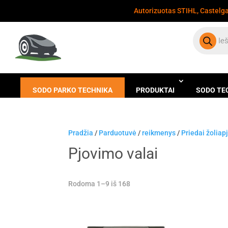
Autorizuotas STIHL, Castelgar
Products
search
SODO PARKO TECHNIKA
PRODUKTAI
SODO TE
Pradžia
/
Parduotuvė
/
reikmenys
/
Priedai žolia
Pjovimo valai
Rodoma 1–9 iš 168