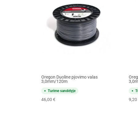
Oregon Duoline pjovimo valas
Oreg
3,0mm/120m
3,0
Turime sandėlyje
T
46,00
€
9,20