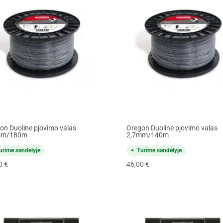
on Duoline pjovimo valas
Oregon Duoline pjovimo valas
mm/180m
2,7mm/140m
urime sandėlyje
Turime sandėlyje
00
€
46,00
€