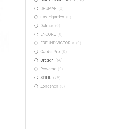
BRUMAR
(
0
)
Castelgarden
(
0
)
Dolmar
(
0
)
ENCORE
(
0
)
FREUND VICTORIA
(
0
)
GardenPro
(
0
)
Oregon
(
66
)
Powerac
(
0
)
STIHL
(
79
)
Zongshen
(
0
)