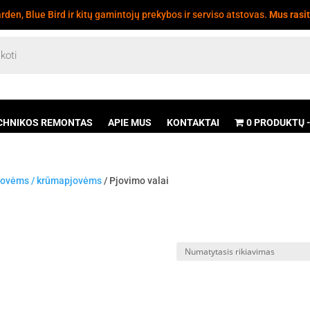
den, Blue Bird ir kitų gamintojų prekybos ir serviso atstovas.
Mus rasi
CHNIKOS REMONTAS
APIE MUS
KONTAKTAI
0 PRODUKTŲ
pjovėms / krūmapjovėms
/ Pjovimo valai