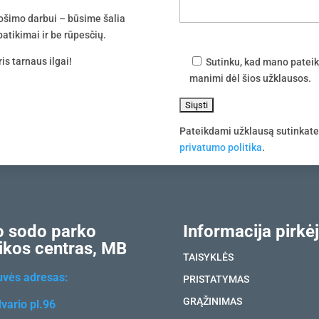
uošimo darbui – būsime šalia
atikimai ir be rūpesčių.
is tarnaus ilgai!
Sutinku, kad mano pateik
manimi dėl šios užklausos.
Pateikdami užklausą sutinkat
privatumo politika
.
 sodo parko
Informacija pirkėj
ikos centras, MB
TAISYKLĖS
uvės adresas:
PRISTATYMAS
GRĄŽINIMAS
vario pl.96