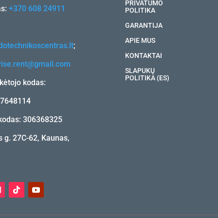
PRIVATUMO
as:
+370 608 24911
POLITIKA
GARANTIJA
APIE MUS
otechnikoscentras.lt
;
KONTAKTAI
vise.rent@gmail.com
SLAPUKŲ
POLITIKA (ES)
ėtojo kodas:
17648114
kodas: 306368325
 g. 27C-62, Kaunas,