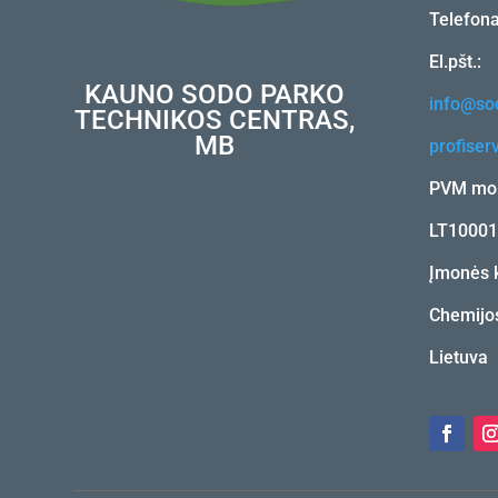
Telefon
El.pšt.:
KAUNO SODO PARKO
info@sod
TECHNIKOS CENTRAS,
MB
profiser
PVM mok
LT1000
Įmonės 
Chemijos
Lietuva