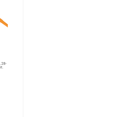
, 28-
nt.