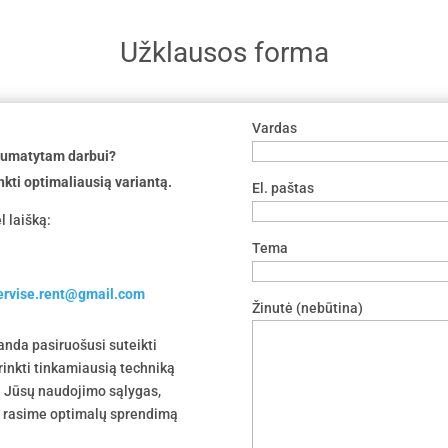
Užklausos forma
Vardas
 numatytam darbui?
nkti optimaliausią variantą.
El. paštas
l laišką:
Tema
servise.rent@gmail.com
Žinutė (nebūtina)
nda pasiruošusi suteikti
irinkti tinkamiausią techniką
 į Jūsų naudojimo sąlygas,
tu rasime optimalų sprendimą