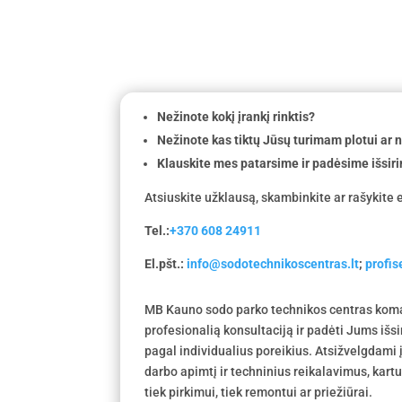
Nežinote kokį įrankį rinktis?
Nežinote kas tiktų Jūsų turimam plotui ar
Klauskite mes patarsime ir padėsime išsiri
Atsiuskite užklausą, skambinkite ar rašykite e
Tel.:
+370 608 24911
El.pšt.:
info@sodotechnikoscentras.lt
;
profi
MB Kauno sodo parko technikos centras koma
profesionalią konsultaciją ir padėti Jums išs
pagal individualius poreikius. Atsižvelgdami
darbo apimtį ir techninius reikalavimus, kar
tiek pirkimui, tiek remontui ar priežiūrai.