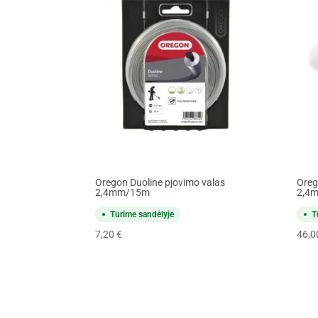
Oregon Duoline pjovimo valas
Oreg
2,4mm/15m
2,4
Turime sandėlyje
T
7,20
€
46,