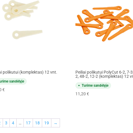
ai polikutui (komplektas) 12 vnt.
Peiliai polikutui PolyCut 6-2, 7-3
2, 48-2, 12-2 (komplektas) 12 v
urime sandėlyje
Turime sandėlyje
50
€
11,20
€
2
3
4
…
17
18
19
→