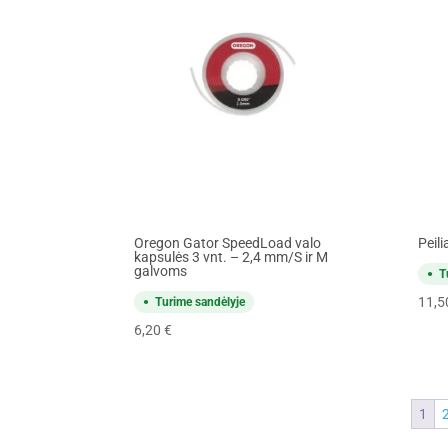
Oregon Gator SpeedLoad valo
Peili
kapsulės 3 vnt. – 2,4 mm/S ir M
galvoms
T
11,
Turime sandėlyje
6,20
€
1