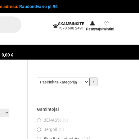
te adresu:
Raudondvario pl.96
👤
♡
SKAMBINKITE
☎
+370 608 24911
Paskyra
Įsimintini
0,00 €
Pasirinkite
kategoriją
Gamintojai
BENASSI
(
0
)
Bergoil
(
0
)
Blue Bird industries
(
18
)