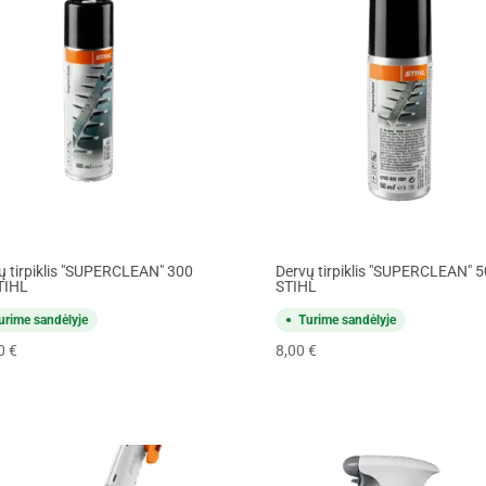
ų tirpiklis "SUPERCLEAN" 300
Dervų tirpiklis "SUPERCLEAN" 5
TIHL
STIHL
urime sandėlyje
Turime sandėlyje
00
€
8,00
€