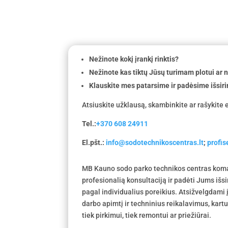
Nežinote kokį įrankį rinktis?
Nežinote kas tiktų Jūsų turimam plotui ar
Klauskite mes patarsime ir padėsime išsiri
Atsiuskite užklausą, skambinkite ar rašykite e
Tel.:
+370 608 24911
El.pšt.:
info@sodotechnikoscentras.lt
;
profi
MB Kauno sodo parko technikos centras koma
profesionalią konsultaciją ir padėti Jums išs
pagal individualius poreikius. Atsižvelgdami
darbo apimtį ir techninius reikalavimus, kar
tiek pirkimui, tiek remontui ar priežiūrai.