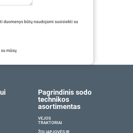
ti duomenys būtų naudojami susisiekti su
e su mūsų
ui
Pagrindinis sodo
technikos
asortimentas
VEJOS
TRAKTORIAI
ŽOLIAPJOVĖS IR