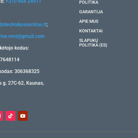
as:
+370 608 24911
POLITIKA
GARANTIJA
APIE MUS
otechnikoscentras.lt
;
KONTAKTAI
vise.rent@gmail.com
SLAPUKŲ
POLITIKA (ES)
ėtojo kodas:
17648114
kodas: 306368325
 g. 27C-62, Kaunas,