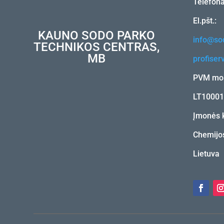
Telefon
El.pšt.:
KAUNO SODO PARKO
info@sod
TECHNIKOS CENTRAS,
MB
profiser
PVM mok
LT1000
Įmonės 
Chemijos
Lietuva