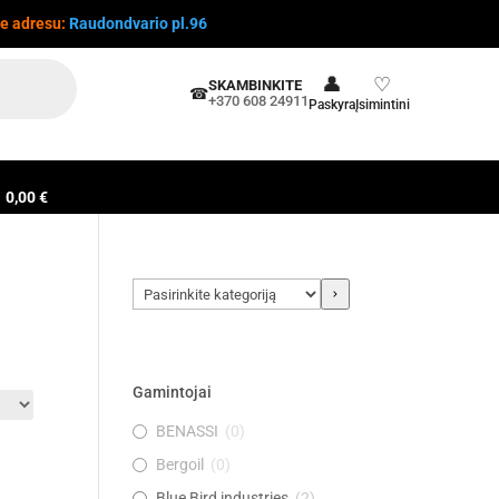
te adresu:
Raudondvario pl.96
👤
♡
SKAMBINKITE
☎
+370 608 24911
Paskyra
Įsimintini
0,00 €
Pasirinkite
kategoriją
Gamintojai
BENASSI
(
0
)
Bergoil
(
0
)
Blue Bird industries
(
2
)