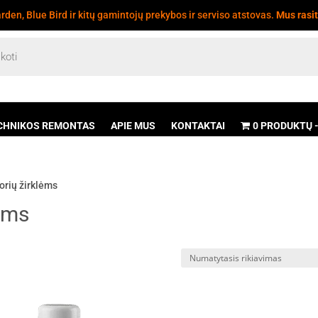
den, Blue Bird ir kitų gamintojų prekybos ir serviso atstovas.
Mus rasi
CHNIKOS REMONTAS
APIE MUS
KONTAKTAI
0 PRODUKTŲ
orių žirklėms
lėms