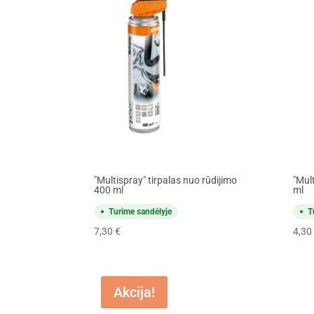
"Multispray" tirpalas nuo rūdijimo
"Mul
400 ml
ml
Turime sandėlyje
T
7,30
€
4,30
Akcija!