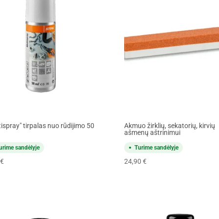
tispray" tirpalas nuo rūdijimo 50
Akmuo žirklių, sekatorių, kirvių
ašmenų aštrinimui
urime sandėlyje
Turime sandėlyje
€
24,90
€