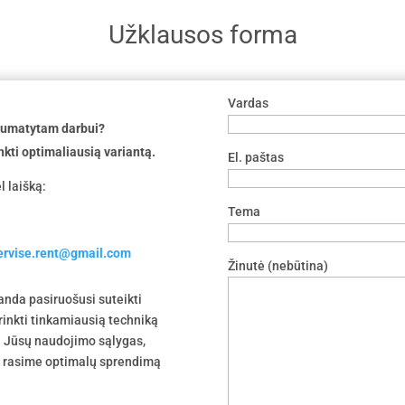
Užklausos forma
Vardas
 numatytam darbui?
nkti optimaliausią variantą.
El. paštas
l laišką:
Tema
servise.rent@gmail.com
Žinutė (nebūtina)
nda pasiruošusi suteikti
irinkti tinkamiausią techniką
 į Jūsų naudojimo sąlygas,
tu rasime optimalų sprendimą