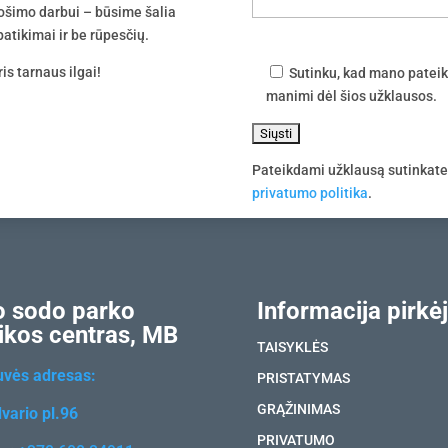
uošimo darbui – būsime šalia
atikimai ir be rūpesčių.
is tarnaus ilgai!
Sutinku, kad mano pateik
manimi dėl šios užklausos.
Pateikdami užklausą sutinkat
privatumo politika
.
 sodo parko
Informacija pirkėj
ikos centras, MB
TAISYKLĖS
uvės adresas:
PRISTATYMAS
GRĄŽINIMAS
vario pl.96
PRIVATUMO