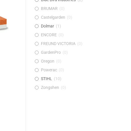
BRUMAR
(
0
)
Castelgarden
(
0
)
Dolmar
(
1
)
ENCORE
(
0
)
FREUND VICTORIA
(
0
)
GardenPro
(
0
)
Oregon
(
0
)
Powerac
(
0
)
STIHL
(
10
)
Zongshen
(
0
)