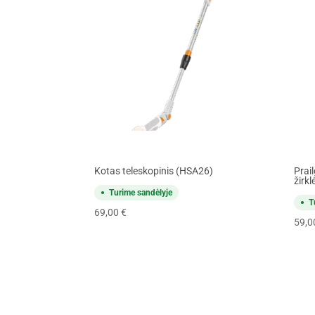
Kotas teleskopinis (HSA26)
Prai
žirk
Turime sandėlyje
T
69,00
€
59,