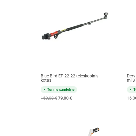
Blue Bird EP 22-22 teleskopinis
Derv
kotas
ml S
Turime sandėlyje
T
Original
Current
150,00
€
79,00
€
16,
price
price
was:
is:
150,00 €.
79,00 €.