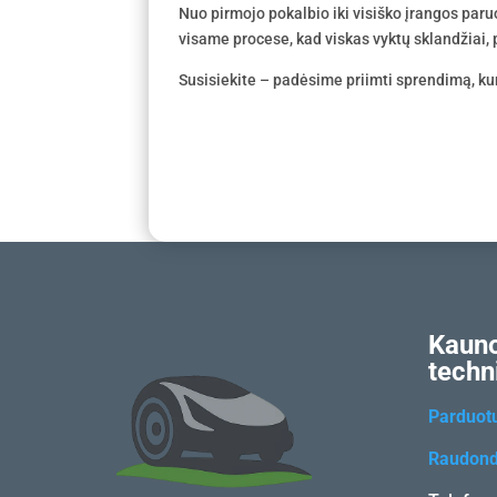
Nuo pirmojo pokalbio iki visiško įrangos par
visame procese, kad viskas vyktų sklandžiai, p
Susisiekite – padėsime priimti sprendimą, kur
Kauno
techn
Parduot
Raudond