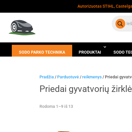
Autorizuotas STIHL, Castelgar
Products
search
SODO PARKO TECHNIKA
PRODUKTAI
SODO TE
Pradžia
/
Parduotuvė
/
reikmenys
/ Priedai gyvatv
Priedai gyvatvorių žirk
Rodoma 1–9 iš 13