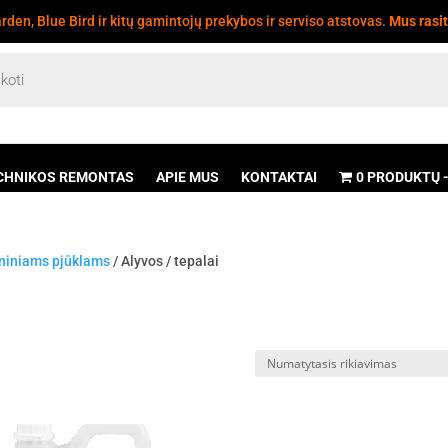
den, Blue Bird ir kitų gamintojų prekybos ir serviso atstovas.
Mus rasi
CHNIKOS REMONTAS
APIE MUS
KONTAKTAI
0 PRODUKTŲ
ininiams pjūklams
/ Alyvos / tepalai