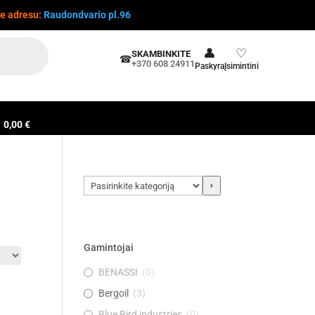
te adresu:
Raudondvario pl.96
👤
♡
SKAMBINKITE
☎
+370 608 24911
Paskyra
Įsimintini
0,00 €
Pasirinkite
kategoriją
Gamintojai
BENASSI
(
0
)
Bergoil
(
3
)
Blue Bird industries
(
0
)