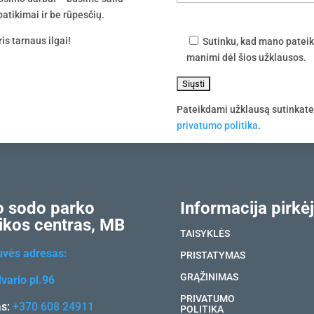
atikimai ir be rūpesčių.
is tarnaus ilgai!
Sutinku, kad mano pateik
manimi dėl šios užklausos.
Pateikdami užklausą sutinkat
privatumo politika
.
 sodo parko
Informacija pirkėj
ikos centras, MB
TAISYKLĖS
uvės adresas:
PRISTATYMAS
GRĄŽINIMAS
vario pl.96
PRIVATUMO
as:
+370 608 24911
POLITIKA