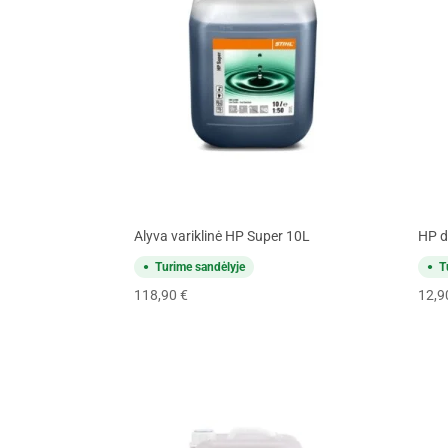
Alyva variklinė HP Super 10L
HP dv
Turime sandėlyje
T
118,90
€
12,