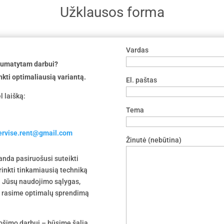
Užklausos forma
Vardas
 numatytam darbui?
nkti optimaliausią variantą.
El. paštas
l laišką:
Tema
servise.rent@gmail.com
Žinutė (nebūtina)
nda pasiruošusi suteikti
irinkti tinkamiausią techniką
 į Jūsų naudojimo sąlygas,
tu rasime optimalų sprendimą
uošimo darbui – būsime šalia