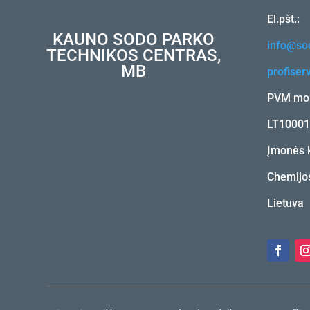
El.pšt.:
KAUNO SODO PARKO
info@sod
TECHNIKOS CENTRAS,
MB
profiser
PVM mok
LT1000
Įmonės 
Chemijos
Lietuva