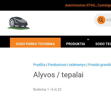
Autorizuotas STIHL, Castelgar
Products
search
SODO PARKO TECHNIKA
PRODUKTAI
SODO TE
Pradžia
/
Parduotuvė
/
reikmenys
/
Priedai grand
Alyvos / tepalai
Rodoma 1–9 iš 23