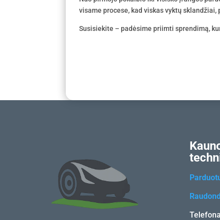
visame procese, kad viskas vyktų sklandžiai, p
Susisiekite – padėsime priimti sprendimą, kur
Kauno
techn
Parduot
Raudond
Telefon