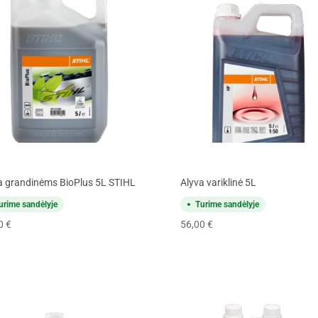
a grandinėms BioPlus 5L STIHL
Alyva variklinė 5L
urime sandėlyje
Turime sandėlyje
70
€
56,00
€