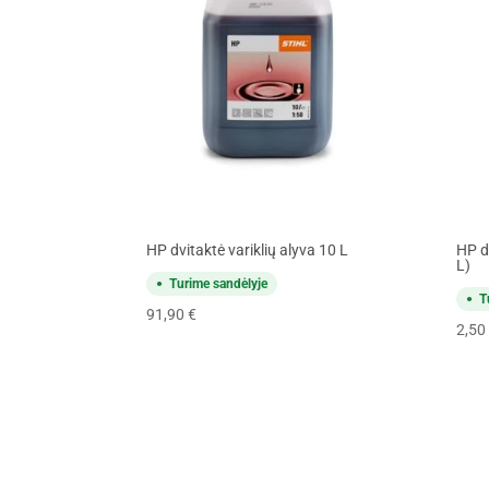
HP dvitaktė variklių alyva 10 L
HP dv
L)
Turime sandėlyje
T
91,90
€
2,50