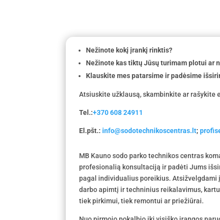
Nežinote kokį įrankį rinktis?
Nežinote kas tiktų Jūsų turimam plotui ar
Klauskite mes patarsime ir padėsime išsiri
Atsiuskite užklausą, skambinkite ar rašykite e
Tel.:
+370 608 24911
El.pšt.:
info@sodotechnikoscentras.lt
;
profi
MB Kauno sodo parko technikos centras koma
profesionalią konsultaciją ir padėti Jums išs
pagal individualius poreikius. Atsižvelgdami
darbo apimtį ir techninius reikalavimus, kar
tiek pirkimui, tiek remontui ar priežiūrai.
Nuo pirmojo pokalbio iki visiško įrangos par