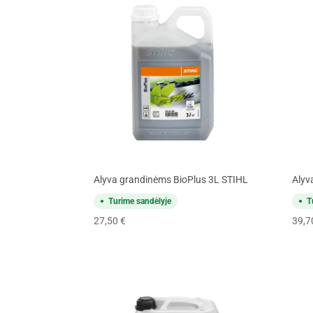
Alyva grandinėms BioPlus 3L STIHL
Alyv
Turime sandėlyje
T
27,50
€
39,