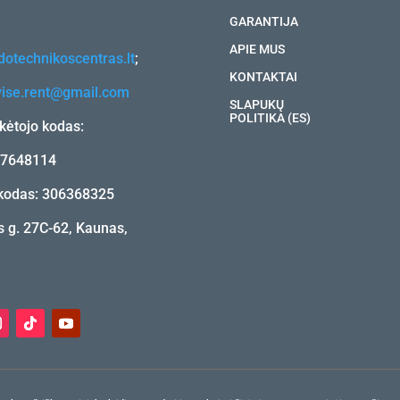
GARANTIJA
APIE MUS
otechnikoscentras.lt
;
KONTAKTAI
vise.rent@gmail.com
SLAPUKŲ
POLITIKA (ES)
ėtojo kodas:
17648114
kodas: 306368325
 g. 27C-62, Kaunas,