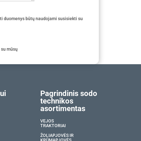
ti duomenys būtų naudojami susisiekti su
e su mūsų
ui
Pagrindinis sodo
technikos
asortimentas
VEJOS
TRAKTORIAI
ŽOLIAPJOVĖS IR
KRŪMAPJOVĖS