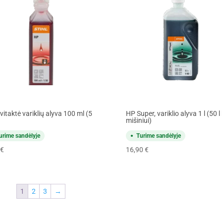
itaktė variklių alyva 100 ml (5
HP Super, variklio alyva 1 l (50 l
mišiniui)
urime sandėlyje
Turime sandėlyje
€
16,90
€
1
2
3
→