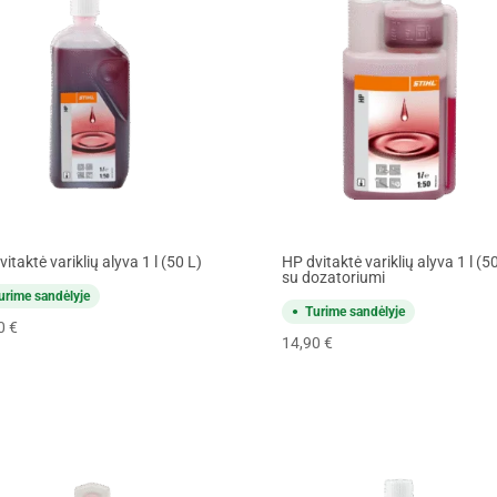
itaktė variklių alyva 1 l (50 L)
HP dvitaktė variklių alyva 1 l (5
su dozatoriumi
urime sandėlyje
Turime sandėlyje
90
€
14,90
€