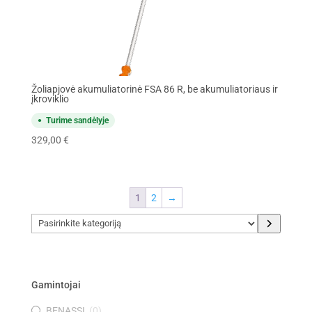
Žoliapjovė akumuliatorinė FSA 86 R, be akumuliatoriaus ir
įkroviklio
Turime sandėlyje
329,00
€
1
2
→
Pasirinkite
kategoriją
Gamintojai
BENASSI
(
0
)