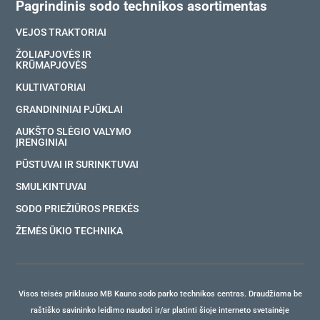
Pagrindinis sodo technikos asortimentas
VEJOS TRAKTORIAI
ŽOLIAPJOVĖS IR
KRŪMAPJOVĖS
KULTIVATORIAI
GRANDININIAI PJŪKLAI
AUKŠTO SLĖGIO VALYMO
ĮRENGINIAI
PŪSTUVAI IR SURINKTUVAI
SMULKINTUVAI
SODO PRIEŽIŪROS PREKĖS
ŽEMĖS ŪKIO TECHNIKA
Visos teisės priklauso MB Kauno sodo parko technikos centras. Draudžiama be
raštiško savininko leidimo naudoti ir/ar platinti šioje interneto svetainėje