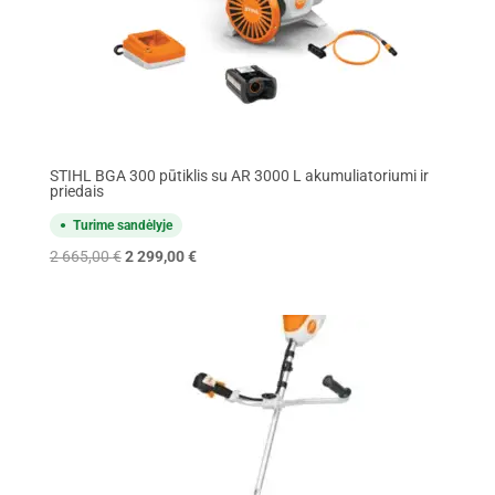
STIHL BGA 300 pūtiklis su AR 3000 L akumuliatoriumi ir
priedais
Turime sandėlyje
Original
Current
2 665,00
€
2 299,00
€
price
price
was:
is:
2
2
665,00 €.
299,00 €.