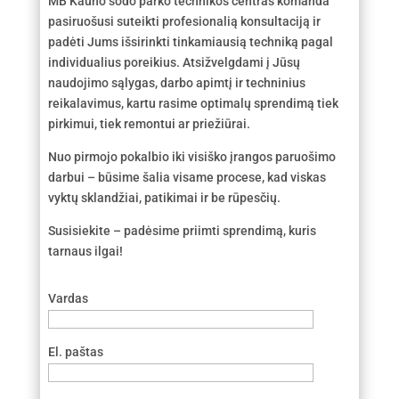
MB Kauno sodo parko technikos centras komanda
pasiruošusi suteikti profesionalią konsultaciją ir
padėti Jums išsirinkti tinkamiausią techniką pagal
individualius poreikius. Atsižvelgdami į Jūsų
naudojimo sąlygas, darbo apimtį ir techninius
reikalavimus, kartu rasime optimalų sprendimą tiek
pirkimui, tiek remontui ar priežiūrai.
Nuo pirmojo pokalbio iki visiško įrangos paruošimo
darbui – būsime šalia visame procese, kad viskas
vyktų sklandžiai, patikimai ir be rūpesčių.
Susisiekite – padėsime priimti sprendimą, kuris
tarnaus ilgai!
Vardas
El. paštas