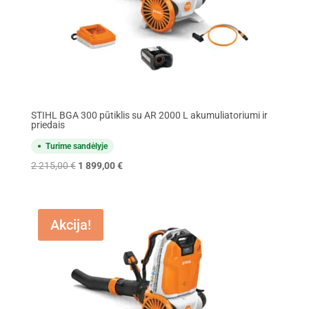
STIHL BGA 300 pūtiklis su AR 2000 L akumuliatoriumi ir
priedais
Turime sandėlyje
Original
Current
2 215,00
€
1 899,00
€
price
price
was:
is:
2
1
Akcija!
215,00 €.
899,00 €.