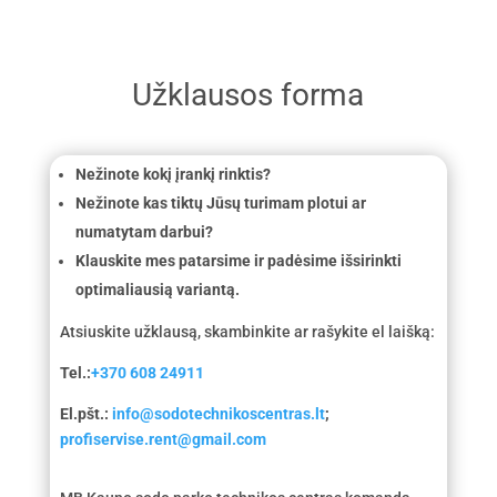
Užklausos forma
Nežinote kokį įrankį rinktis?
Nežinote kas tiktų Jūsų turimam plotui ar
numatytam darbui?
Klauskite mes patarsime ir padėsime išsirinkti
optimaliausią variantą.
Atsiuskite užklausą, skambinkite ar rašykite el laišką:
Tel.:
+370 608 24911
El.pšt.:
info@sodotechnikoscentras.lt
;
profiservise.rent@gmail.com