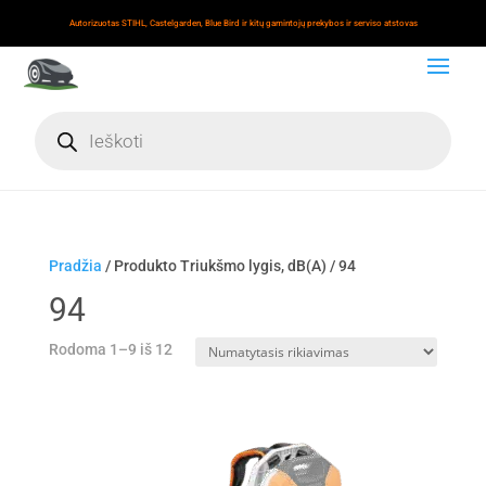
Autorizuotas STIHL, Castelgarden, Blue Bird ir kitų gamintojų prekybos ir serviso atstovas
Products
search
Pradžia
/ Produkto Triukšmo lygis, dB(A) / 94
94
Rodoma 1–9 iš 12