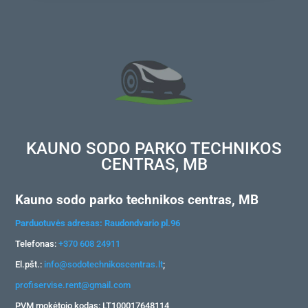
KAUNO SODO PARKO TECHNIKOS
CENTRAS, MB
Kauno sodo parko technikos centras, MB
Parduotuvės adresas: Raudondvario pl.96
Telefonas:
+370 608 24911
El.pšt.:
info@sodotechnikoscentras.lt
;
profiservise.rent@gmail.com
PVM mokėtojo kodas: LT100017648114