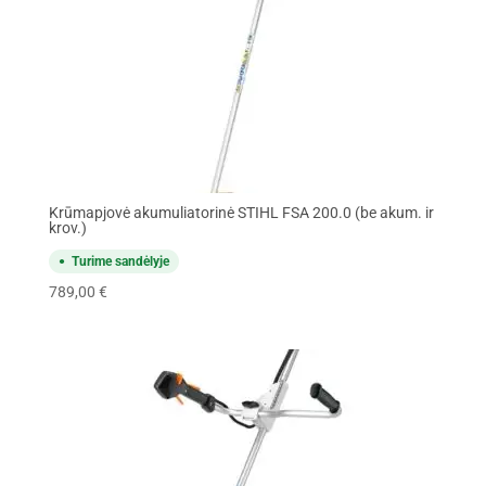
Krūmapjovė akumuliatorinė STIHL FSA 200.0 (be akum. ir
krov.)
Turime sandėlyje
789,00
€