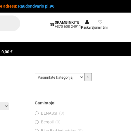
te adresu:
Raudondvario pl.96
👤
♡
SKAMBINKITE
☎
+370 608 24911
Paskyra
Įsimintini
0,00 €
Pasirinkite
kategoriją
Gamintojai
BENASSI
(
0
)
Bergoil
(
0
)
Blue Bird industries
(
0
)