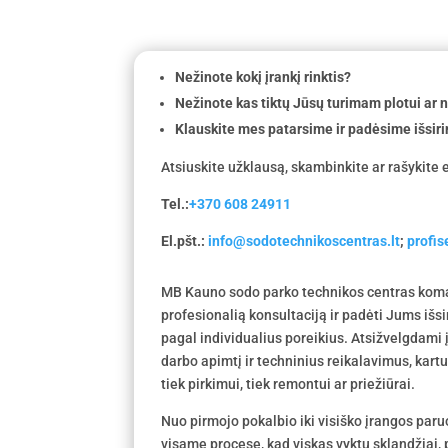
Nežinote kokį įrankį rinktis?
Nežinote kas tiktų Jūsų turimam plotui ar
Klauskite mes patarsime ir padėsime išsiri
Atsiuskite užklausą, skambinkite ar rašykite e
Tel.:
+370 608 24911
El.pšt.:
info@sodotechnikoscentras.lt
;
profi
MB Kauno sodo parko technikos centras koma
profesionalią konsultaciją ir padėti Jums išs
pagal individualius poreikius. Atsižvelgdami
darbo apimtį ir techninius reikalavimus, kar
tiek pirkimui, tiek remontui ar priežiūrai.
Nuo pirmojo pokalbio iki visiško įrangos par
visame procese, kad viskas vyktų sklandžiai, p