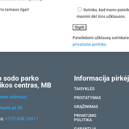
is tarnaus ilgai!
Sutinku, kad mano pateik
manimi dėl šios užklausos.
Pateikdami užklausą sutinkat
privatumo politika
.
 sodo parko
Informacija pirkėj
ikos centras, MB
TAISYKLĖS
uvės adresas:
PRISTATYMAS
GRĄŽINIMAS
vario pl.96
PRIVATUMO
as:
+370 608 24911
POLITIKA
GARANTIJA