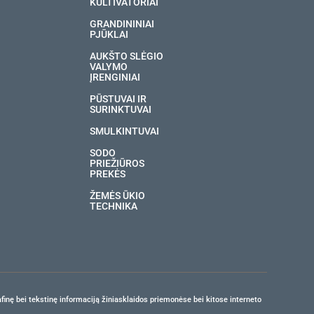
KULTIVATORIAI
GRANDININIAI
PJŪKLAI
AUKŠTO SLĖGIO
VALYMO
ĮRENGINIAI
PŪSTUVAI IR
SURINKTUVAI
SMULKINTUVAI
SODO
PRIEŽIŪROS
PREKĖS
ŽEMĖS ŪKIO
TECHNIKA
finę bei tekstinę informaciją žiniasklaidos priemonėse bei kitose interneto