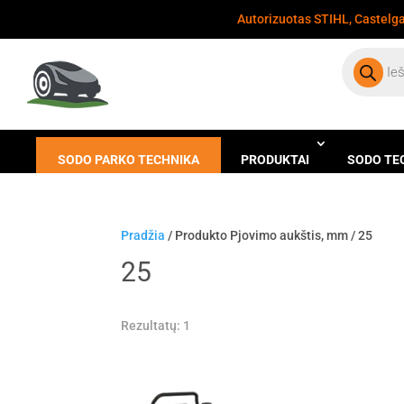
Autorizuotas STIHL, Castelgar
Products
search
SODO PARKO TECHNIKA
PRODUKTAI
SODO TE
Pradžia
/ Produkto Pjovimo aukštis, mm / 25
25
Rezultatų: 1