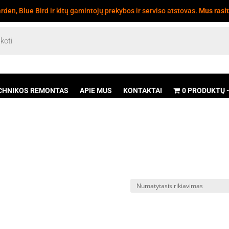
den, Blue Bird ir kitų gamintojų prekybos ir serviso atstovas.
Mus rasi
CHNIKOS REMONTAS
APIE MUS
KONTAKTAI
0 PRODUKTŲ