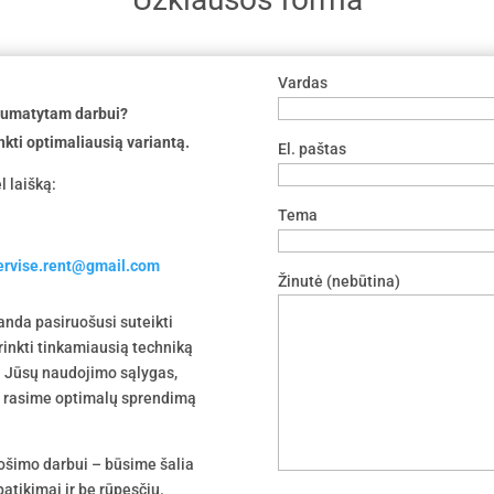
Vardas
 numatytam darbui?
nkti optimaliausią variantą.
El. paštas
l laišką:
Tema
servise.rent@gmail.com
Žinutė (nebūtina)
nda pasiruošusi suteikti
irinkti tinkamiausią techniką
 į Jūsų naudojimo sąlygas,
tu rasime optimalų sprendimą
uošimo darbui – būsime šalia
atikimai ir be rūpesčių.