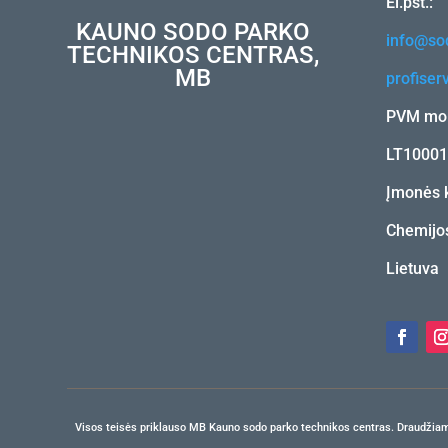
El.pšt.:
KAUNO SODO PARKO
info@sod
TECHNIKOS CENTRAS,
MB
profiser
PVM mok
LT1000
Įmonės 
Chemijos
Lietuva
Visos teisės priklauso MB Kauno sodo parko technikos centras. Draudžiama b