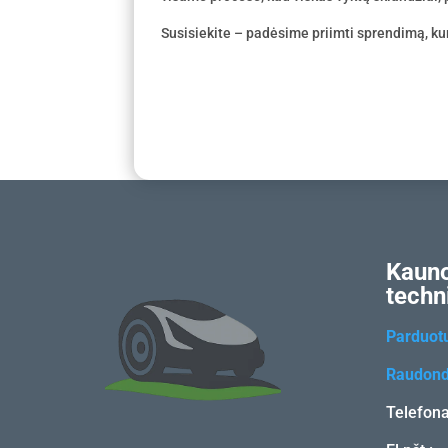
Susisiekite – padėsime priimti sprendimą, kur
Kauno
techn
Parduot
Raudond
Telefon