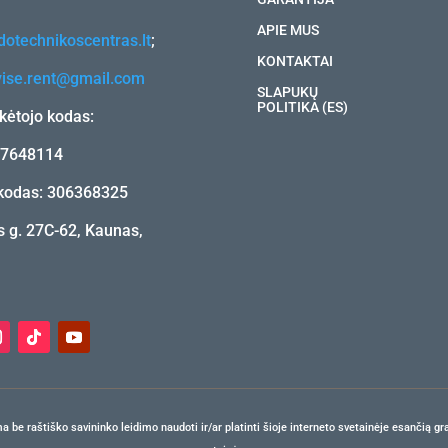
APIE MUS
otechnikoscentras.lt
;
KONTAKTAI
vise.rent@gmail.com
SLAPUKŲ
POLITIKA (ES)
ėtojo kodas:
17648114
kodas: 306368325
 g. 27C-62, Kaunas,
e raštiško savininko leidimo naudoti ir/ar platinti šioje interneto svetainėje esančią gra