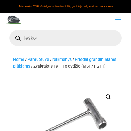
Autorizuotas STIHL, Castelgarden, Blue Bird ir kitų gamintojų prekybos ir serviso atstovas
Products
search
Home
/
Parduotuvė
/
reikmenys
/
Priedai grandininiams
pjūklams
/ Žvakraktis 19 – 16 dydžio (MS171-211)