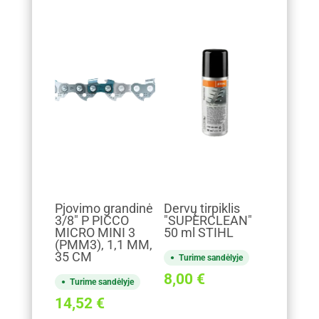
Pjovimo grandinė
Dervų tirpiklis
3/8" P PICCO
"SUPERCLEAN"
MICRO MINI 3
50 ml STIHL
(PMM3), 1,1 MM,
35 CM
Turime sandėlyje
8,00
€
Turime sandėlyje
14,52
€