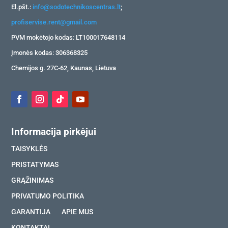
El.pšt.:
info@sodotechnikoscentras.lt
;
profiservise.rent@gmail.com
PVM mokėtojo kodas: LT100017648114
Įmonės kodas: 306368325
Chemijos g. 27C-62, Kaunas, Lietuva
Informacija pirkėjui
TAISYKLĖS
PRISTATYMAS
GRĄŽINIMAS
PRIVATUMO POLITIKA
GARANTIJA
APIE MUS
KONTAKTAI