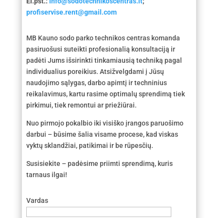
El.pšt.:
info@sodotechnikoscentras.lt
;
profiservise.rent@gmail.com
MB Kauno sodo parko technikos centras komanda
pasiruošusi suteikti profesionalią konsultaciją ir
padėti Jums išsirinkti tinkamiausią techniką pagal
individualius poreikius. Atsižvelgdami į Jūsų
naudojimo sąlygas, darbo apimtį ir techninius
reikalavimus, kartu rasime optimalų sprendimą tiek
pirkimui, tiek remontui ar priežiūrai.
Nuo pirmojo pokalbio iki visiško įrangos paruošimo
darbui – būsime šalia visame procese, kad viskas
vyktų sklandžiai, patikimai ir be rūpesčių.
Susisiekite – padėsime priimti sprendimą, kuris
tarnaus ilgai!
Vardas