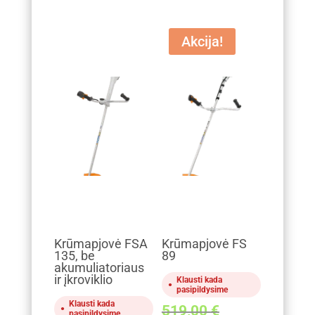
was:
price
599,00 €.
is:
Akcija!
539,10 €.
Krūmapjovė FSA
Krūmapjovė FS
135, be
89
akumuliatoriaus
ir įkroviklio
Klausti kada
pasipildysime
Klausti kada
Original
519,00
€
pasipildysime