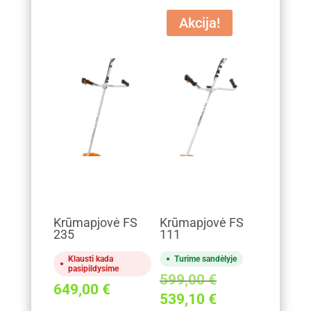
Akcija!
Krūmapjovė FS
Krūmapjovė FS
235
111
Klausti kada
Turime sandėlyje
pasipildysime
Original
599,00
€
649,00
€
price
Current
539,10
€