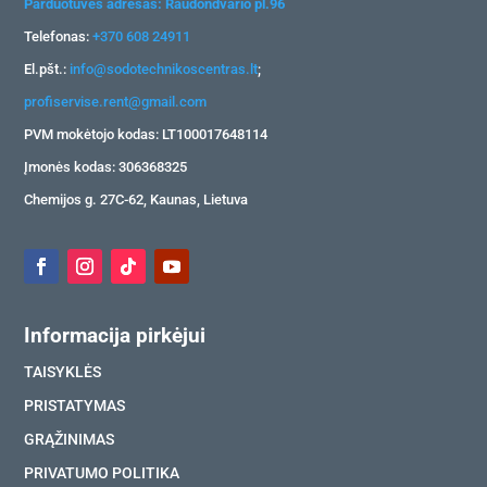
Parduotuvės adresas: Raudondvario pl.96
Telefonas:
+370 608 24911
El.pšt.:
info@sodotechnikoscentras.lt
;
profiservise.rent@gmail.com
PVM mokėtojo kodas: LT100017648114
Įmonės kodas: 306368325
Chemijos g. 27C-62, Kaunas, Lietuva
Informacija pirkėjui
TAISYKLĖS
PRISTATYMAS
GRĄŽINIMAS
PRIVATUMO POLITIKA