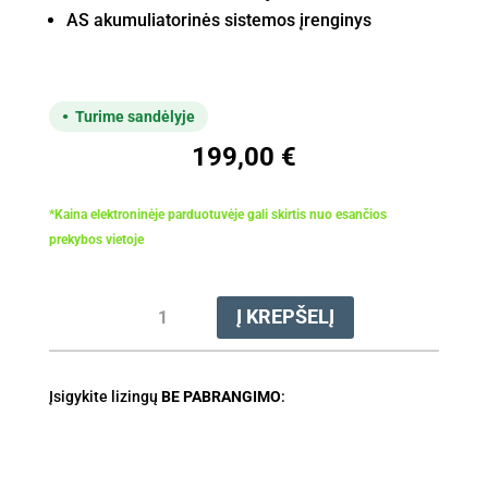
AS akumuliatorinės sistemos įrenginys
Turime sandėlyje
199,00
€
*Kaina elektroninėje parduotuvėje gali skirtis nuo esančios
prekybos vietoje
produkto
Į KREPŠELĮ
kiekis:
Žoliapjovė
akumuliatorinė
Įsigykite lizingų
STIHL
BE PABRANGIMO
:
FSA
30.0
SET