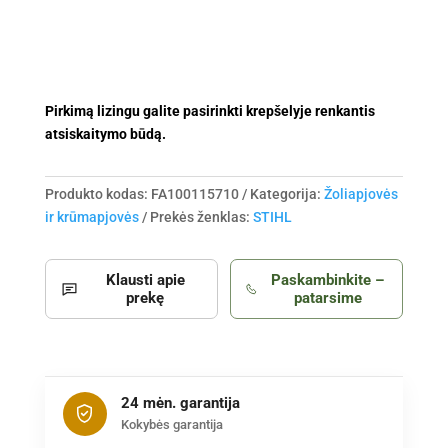
(su
AS
2
ir
AL
Pirkimą lizingu galite pasirinkti krepšelyje renkantis
1)
atsiskaitymo būdą.
Produkto kodas:
FA100115710
Kategorija:
Žoliapjovės
ir krūmapjovės
Prekės ženklas:
STIHL
Klausti apie
Paskambinkite –
prekę
patarsime
24 mėn. garantija
Kokybės garantija