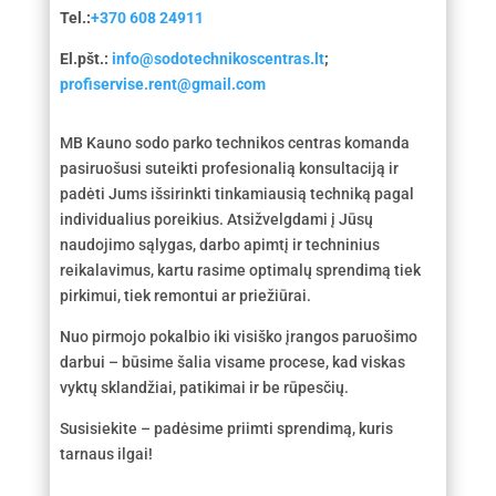
Tel.:
+370 608 24911
El.pšt.:
info@sodotechnikoscentras.lt
;
profiservise.rent@gmail.com
MB Kauno sodo parko technikos centras komanda
pasiruošusi suteikti profesionalią konsultaciją ir
padėti Jums išsirinkti tinkamiausią techniką pagal
individualius poreikius. Atsižvelgdami į Jūsų
naudojimo sąlygas, darbo apimtį ir techninius
reikalavimus, kartu rasime optimalų sprendimą tiek
pirkimui, tiek remontui ar priežiūrai.
Nuo pirmojo pokalbio iki visiško įrangos paruošimo
darbui – būsime šalia visame procese, kad viskas
vyktų sklandžiai, patikimai ir be rūpesčių.
Susisiekite – padėsime priimti sprendimą, kuris
tarnaus ilgai!