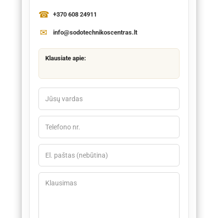
+370 608 24911
info@sodotechnikoscentras.lt
Klausiate apie: