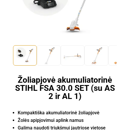
Žoliapjovė akumuliatorinė
STIHL FSA 30.0 SET (su AS
2 ir AL 1)
Kompaktiška akumuliatorinė žoliapjovė
Žolės apipjovimui aplink namus
Galima naudoti triukšmui jautriose vietose