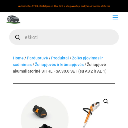
Autorizuotas STIHL, Castelgarden, Blue Bird ir kitų gamintojų prekybos ir serviso atstovas
Products
search
Home
/
Parduotuvė
/
Produktai
/
Žolės pjovimas ir
sodinimas
/
Žoliapjovės ir krūmapjovės
/ Žoliapjovė
akumuliatorinė STIHL FSA 30.0 SET (su AS 2 ir AL 1)