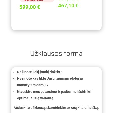
price
Current
467,10
€
599,00
€
was:
price
519,00 €.
is:
467,10 €.
Užklausos forma
Nežinote kokį įrankį rinktis?
Nežinote kas tiktų Jūsų turimam plotui ar
numatytam darbui?
Klauskite mes patarsime ir padėsime išsirinkti
optimaliausią variantą.
Atsiuskite užklausą, skambinkite ar rašykite el laišką: