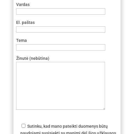
Vardas
El. paštas
Tema
Žinutė (nebūtina)
Sutinku, kad mano pateikti duomenys būtų
naudojami susisiekti su manimi dėl šios užklausos.