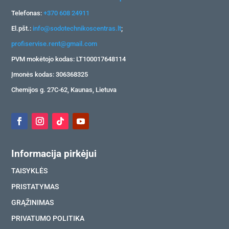
Telefonas:
+370 608 24911
El.pšt.:
info@sodotechnikoscentras.lt
;
profiservise.rent@gmail.com
PVM mokėtojo kodas: LT100017648114
Įmonės kodas: 306368325
Chemijos g. 27C-62, Kaunas, Lietuva
Informacija pirkėjui
TAISYKLĖS
PRISTATYMAS
GRĄŽINIMAS
PRIVATUMO POLITIKA