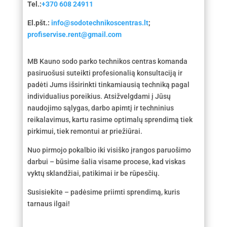
Tel.:
+370 608 24911
El.pšt.:
info@sodotechnikoscentras.lt
;
profiservise.rent@gmail.com
MB Kauno sodo parko technikos centras komanda
pasiruošusi suteikti profesionalią konsultaciją ir
padėti Jums išsirinkti tinkamiausią techniką pagal
individualius poreikius. Atsižvelgdami į Jūsų
naudojimo sąlygas, darbo apimtį ir techninius
reikalavimus, kartu rasime optimalų sprendimą tiek
pirkimui, tiek remontui ar priežiūrai.
Nuo pirmojo pokalbio iki visiško įrangos paruošimo
darbui – būsime šalia visame procese, kad viskas
vyktų sklandžiai, patikimai ir be rūpesčių.
Susisiekite – padėsime priimti sprendimą, kuris
tarnaus ilgai!