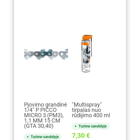
Pjovimo grandinė
"Multispray"
1/4" P PICCO
tirpalas nuo
MICRO 3 (PM3),
rūdijimo 400 ml
1,1 MM 15 CM
(GTA 30,40)
Turime sandėlyje
7,30
€
Turime sandėlyje