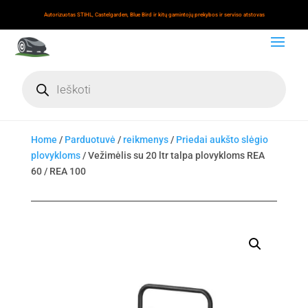
Autorizuotas STIHL, Castelgarden, Blue Bird ir kitų gamintojų prekybos ir serviso atstovas
Products
search
Home
/
Parduotuvė
/
reikmenys
/
Priedai aukšto slėgio
plovykloms
/ Vežimėlis su 20 ltr talpa plovykloms REA
60 / REA 100