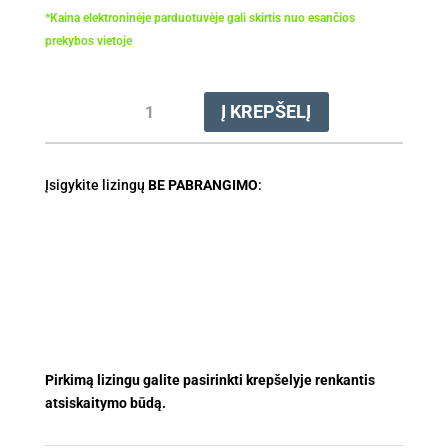
*Kaina elektroninėje parduotuvėje gali skirtis nuo esančios
prekybos vietoje
produkto
Į KREPŠELĮ
kiekis:
Vežimėlis
su
Įsigykite lizingų
20
BE PABRANGIMO
:
ltr
talpa
plovykloms
REA
60
/
REA
100
Pirkimą lizingu galite pasirinkti krepšelyje renkantis
atsiskaitymo būdą.