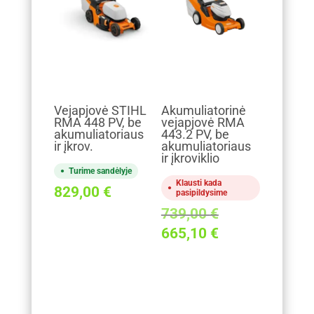
Vejapjovė STIHL
Akumuliatorinė
RMA 448 PV, be
vejapjovė RMA
akumuliatoriaus
443.2 PV, be
ir įkrov.
akumuliatoriaus
ir įkroviklio
Turime sandėlyje
Klausti kada
829,00
€
pasipildysime
Original
739,00
€
price
Current
665,10
€
was:
price
739,00 €.
is:
665,10 €.