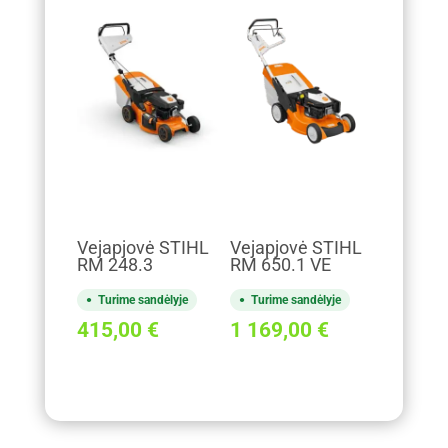
Vejapjovė STIHL
Vejapjovė STIHL
RM 248.3
RM 650.1 VE
Turime sandėlyje
Turime sandėlyje
415,00
€
1 169,00
€