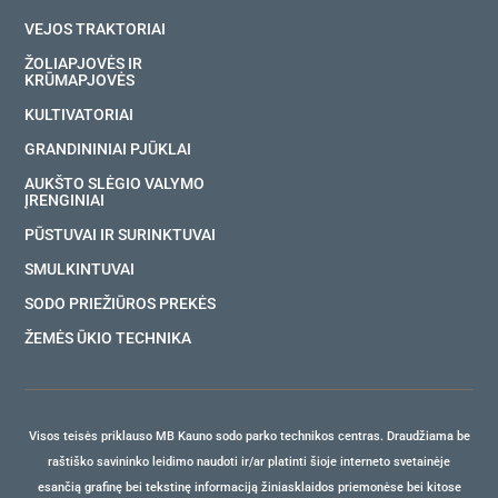
VEJOS TRAKTORIAI
ŽOLIAPJOVĖS IR
KRŪMAPJOVĖS
KULTIVATORIAI
GRANDININIAI PJŪKLAI
AUKŠTO SLĖGIO VALYMO
ĮRENGINIAI
PŪSTUVAI IR SURINKTUVAI
SMULKINTUVAI
SODO PRIEŽIŪROS PREKĖS
ŽEMĖS ŪKIO TECHNIKA
Visos teisės priklauso MB Kauno sodo parko technikos centras. Draudžiama be
raštiško savininko leidimo naudoti ir/ar platinti šioje interneto svetainėje
esančią grafinę bei tekstinę informaciją žiniasklaidos priemonėse bei kitose