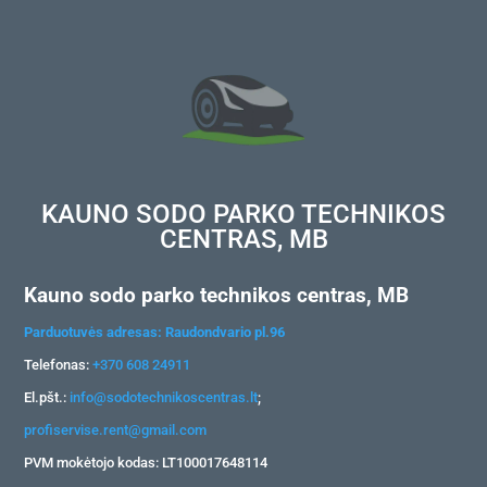
KAUNO SODO PARKO TECHNIKOS
CENTRAS, MB
Kauno sodo parko technikos centras, MB
Parduotuvės adresas: Raudondvario pl.96
Telefonas:
+370 608 24911
El.pšt.:
info@sodotechnikoscentras.lt
;
profiservise.rent@gmail.com
PVM mokėtojo kodas: LT100017648114