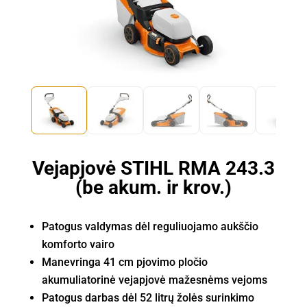
Vejapjovė STIHL RMA 243.3
(be akum. ir krov.)
Patogus valdymas dėl reguliuojamo aukščio
komforto vairo
Manevringa 41 cm pjovimo pločio
akumuliatorinė vejapjovė
mažesnėms vejoms
Patogus darbas dėl 52 litrų žolės surinkimo