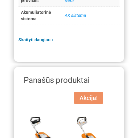
Įkroviklis
Nėra
Akumuliatorinė
AK sistema
sistema
Skaityti daugiau
↓
Panašūs produktai
Akcija!