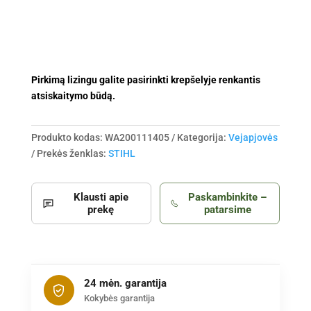
(be
akum.
ir
krov.)
Pirkimą lizingu galite pasirinkti krepšelyje renkantis
atsiskaitymo būdą.
Produkto kodas:
WA200111405
Kategorija:
Vejapjovės
Prekės ženklas:
STIHL
Klausti apie
Paskambinkite –
prekę
patarsime
24 mėn. garantija
Kokybės garantija