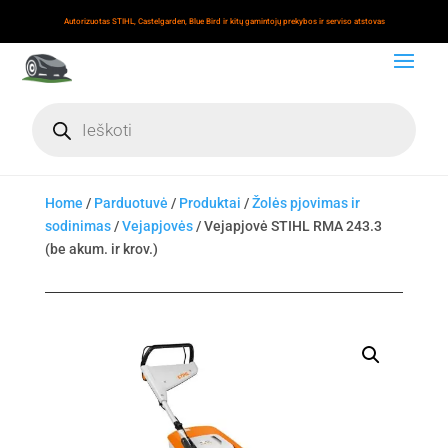
Autorizuotas STIHL, Castelgarden, Blue Bird ir kitų gamintojų prekybos ir serviso atstovas
Products
search
Home
/
Parduotuvė
/
Produktai
/
Žolės pjovimas ir
sodinimas
/
Vejapjovės
/ Vejapjovė STIHL RMA 243.3
(be akum. ir krov.)