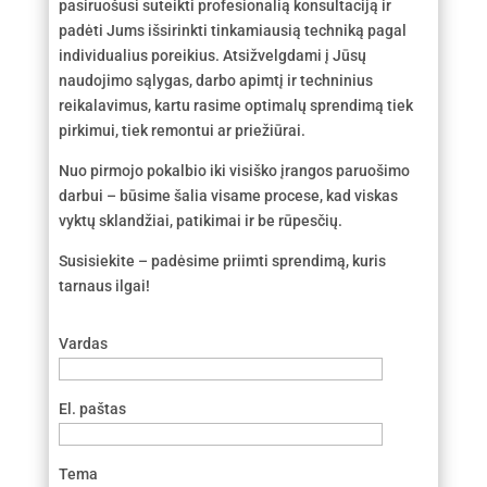
pasiruošusi suteikti profesionalią konsultaciją ir
padėti Jums išsirinkti tinkamiausią techniką pagal
individualius poreikius. Atsižvelgdami į Jūsų
naudojimo sąlygas, darbo apimtį ir techninius
reikalavimus, kartu rasime optimalų sprendimą tiek
pirkimui, tiek remontui ar priežiūrai.
Nuo pirmojo pokalbio iki visiško įrangos paruošimo
darbui – būsime šalia visame procese, kad viskas
vyktų sklandžiai, patikimai ir be rūpesčių.
Susisiekite – padėsime priimti sprendimą, kuris
tarnaus ilgai!
Vardas
El. paštas
Tema