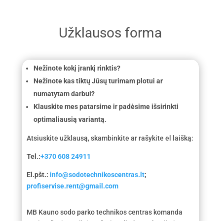
Užklausos forma
Nežinote kokį įrankį rinktis?
Nežinote kas tiktų Jūsų turimam plotui ar
numatytam darbui?
Klauskite mes patarsime ir padėsime išsirinkti
optimaliausią variantą.
Atsiuskite užklausą, skambinkite ar rašykite el laišką:
Tel.:
+370 608 24911
El.pšt.:
info@sodotechnikoscentras.lt
;
profiservise.rent@gmail.com
MB Kauno sodo parko technikos centras komanda