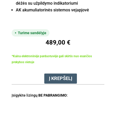
dėžės su užpildymo indikatoriumi
AK akumuliatorinės sistemos vejapjovė
Turime sandėlyje
489,00
€
*Kaina elektroninėje parduotuvėje gali skirtis nuo esančios
prekybos vietoje
Į KREPŠELĮ
produkto
kiekis:
Vejapjovė
Įsigykite lizingų
BE PABRANGIMO
:
STIHL
RMA
243.3