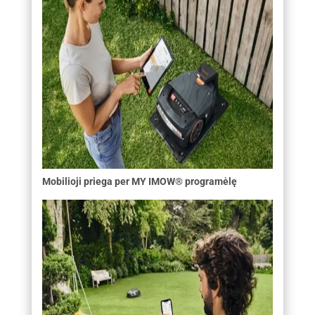
Mobilioji priega per MY IMOW® programėlę