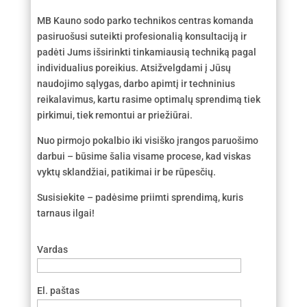
MB Kauno sodo parko technikos centras komanda
pasiruošusi suteikti profesionalią konsultaciją ir
padėti Jums išsirinkti tinkamiausią techniką pagal
individualius poreikius. Atsižvelgdami į Jūsų
naudojimo sąlygas, darbo apimtį ir techninius
reikalavimus, kartu rasime optimalų sprendimą tiek
pirkimui, tiek remontui ar priežiūrai.
Nuo pirmojo pokalbio iki visiško įrangos paruošimo
darbui – būsime šalia visame procese, kad viskas
vyktų sklandžiai, patikimai ir be rūpesčių.
Susisiekite – padėsime priimti sprendimą, kuris
tarnaus ilgai!
Vardas
El. paštas