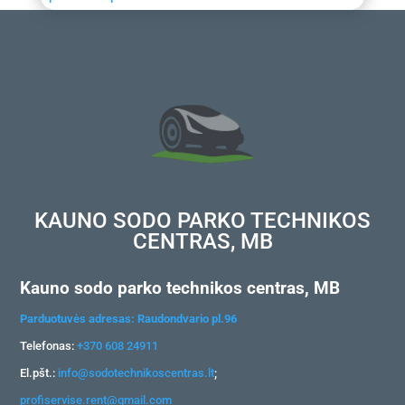
KAUNO SODO PARKO TECHNIKOS
CENTRAS, MB
Kauno sodo parko technikos centras, MB
Parduotuvės adresas: Raudondvario pl.96
Telefonas:
+370 608 24911
El.pšt.:
info@sodotechnikoscentras.lt
;
profiservise.rent@gmail.com