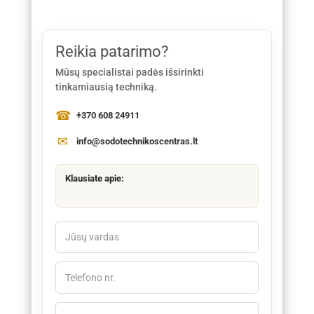
Reikia patarimo?
Mūsų specialistai padės išsirinkti
tinkamiausią techniką.
+370 608 24911
info@sodotechnikoscentras.lt
Klausiate apie: