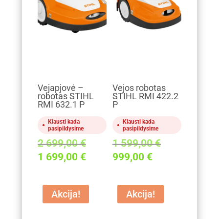
Vejapjovė –
Vejos robotas
robotas STIHL
STIHL RMI 422.2
RMI 632.1 P
P
Klausti kada
Klausti kada
pasipildysime
pasipildysime
Original
Original
2 699,00
€
1 599,00
€
price
price
Current
Current
1 699,00
€
999,00
€
was:
was:
price
price
2
1
is:
is:
699,00 €.
599,00 €.
Akcija!
Akcija!
1
999,00 €.
699,00 €.