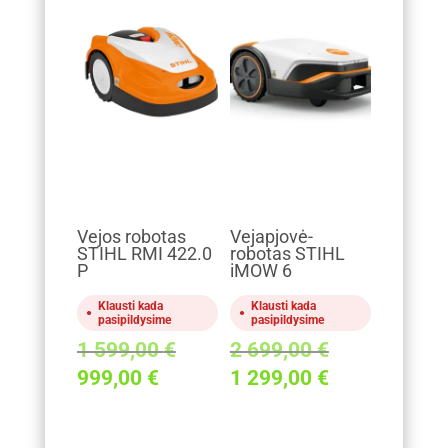
Vejos robotas
Vejapjovė-
STIHL RMI 422.0
robotas STIHL
P
iMOW 6
Klausti kada
Klausti kada
pasipildysime
pasipildysime
Original
Original
1 599,00
€
2 699,00
€
price
price
Current
Current
999,00
€
1 299,00
€
was:
was:
price
price
1
2
is:
is: