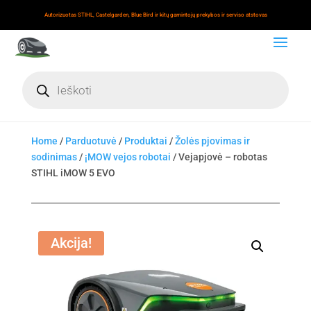
Autorizuotas STIHL, Castelgarden, Blue Bird ir kitų gamintojų prekybos ir serviso atstovas
Products
search
Home
/
Parduotuvė
/
Produktai
/
Žolės pjovimas ir
sodinimas
/
¡MOW vejos robotai
/ Vejapjovė – robotas
STIHL iMOW 5 EVO
Akcija!