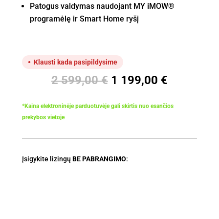
Patogus valdymas naudojant MY iMOW®
programėlę ir Smart Home ryšį
Klausti kada pasipildysime
Original
Current
2 599,00
€
1 199,00
€
price
price
was:
is:
*Kaina elektroninėje parduotuvėje gali skirtis nuo esančios
2
1
prekybos vietoje
599,00 €.
199,00 €.
Įsigykite lizingų
BE PABRANGIMO
: