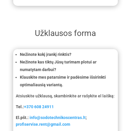
599,00 €.
699,00 €.
999,00 €.
1
299,00 €.
Užklausos forma
Nežinote kokį įrankį rinktis?
Nežinote kas tiktų Jūsų turimam plotui ar
numatytam darbui?
Klauskite mes patarsime ir padėsime išsirinkti
optimaliausią variantą.
Atsiuskite užklausą, skambinkite ar rašykite el laišką:
Tel.:
+370 608 24911
El.pšt.:
info@sodotechnikoscentras.lt
;
profiservise.rent@gmail.com