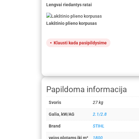
Lengvai riedantys ratai
Lakštinio plieno korpusas
Klausti kada pasipildysime
Papildoma informacija
Svoris
27 kg
Galia, kW/AG
2.1/2.8
Brand
STIHL
vejos plotams iki m²
1800