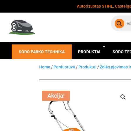
Autorizuotas STIHL, Castelgar
Products
search
SODO PARKO TECHNIKA
PRODUKTAI
SODO TE
Home
/
Parduotuvė
/
Produktai
/
Žolės pjovimas i
Akcija!