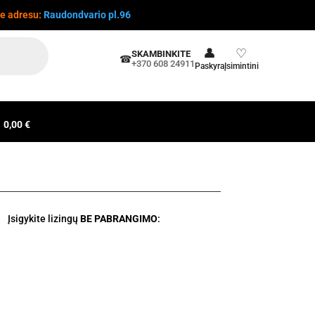
te adresu:
Raudondvario pl.96
👤
♡
SKAMBINKITE
☎
+370 608 24911
Paskyra
Įsimintini
0,00 €
Įsigykite lizingų
BE PABRANGIMO
: