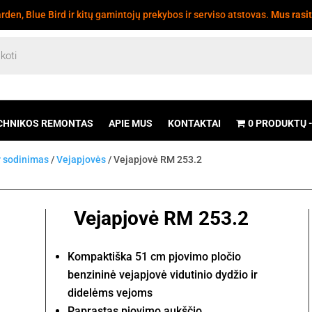
den, Blue Bird ir kitų gamintojų prekybos ir serviso atstovas.
Mus rasi
CHNIKOS REMONTAS
APIE MUS
KONTAKTAI
0 PRODUKTŲ
r sodinimas
/
Vejapjovės
/ Vejapjovė RM 253.2
Vejapjovė RM 253.2
Kompaktiška 51 cm pjovimo pločio
benzininė vejapjovė vidutinio dydžio ir
didelėms vejoms
Paprastas pjovimo aukščio