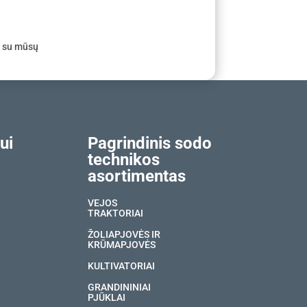
e su mūsų
ui
Pagrindinis sodo
technikos
asortimentas
VEJOS
TRAKTORIAI
ŽOLIAPJOVĖS IR
KRŪMAPJOVĖS
KULTIVATORIAI
GRANDININIAI
PJŪKLAI