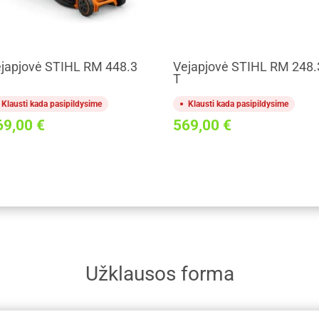
japjovė STIHL RM 448.3
Vejapjovė STIHL RM 248.
T
Klausti kada pasipildysime
Klausti kada pasipildysime
69,00
€
569,00
€
Užklausos forma