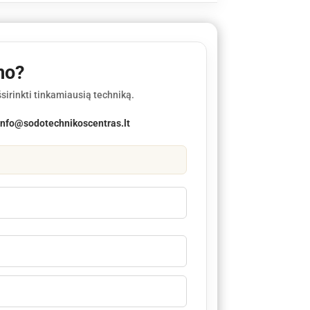
mo?
sirinkti tinkamiausią techniką.
info@sodotechnikoscentras.lt