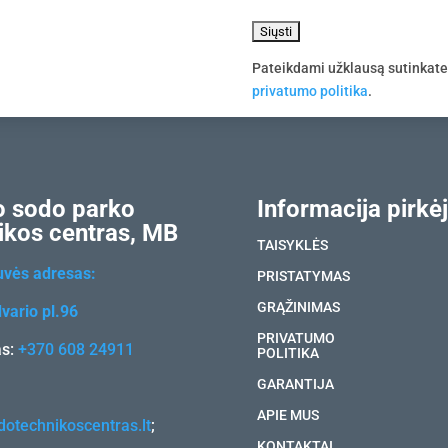
Pateikdami užklausą sutinkat
privatumo politika
.
 sodo parko
Informacija pirkėj
ikos centras, MB
TAISYKLĖS
uvės adresas:
PRISTATYMAS
GRĄŽINIMAS
vario pl.96
PRIVATUMO
as:
+370 608 24911
POLITIKA
GARANTIJA
APIE MUS
otechnikoscentras.lt
;
KONTAKTAI