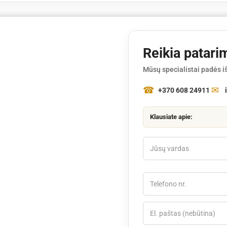
Reikia patari
Mūsų specialistai padės iš
+370 608 24911
Klausiate apie: