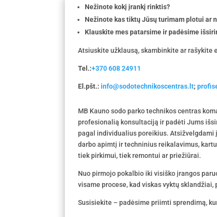
Nežinote kokį įrankį rinktis?
Nežinote kas tiktų Jūsų turimam plotui ar
Klauskite mes patarsime ir padėsime išsiri
Atsiuskite užklausą, skambinkite ar rašykite e
Tel.:
+370 608 24911
El.pšt.:
info@sodotechnikoscentras.lt
;
profi
MB Kauno sodo parko technikos centras koma
profesionalią konsultaciją ir padėti Jums išs
pagal individualius poreikius. Atsižvelgdami
darbo apimtį ir techninius reikalavimus, kar
tiek pirkimui, tiek remontui ar priežiūrai.
Nuo pirmojo pokalbio iki visiško įrangos par
visame procese, kad viskas vyktų sklandžiai, p
Susisiekite – padėsime priimti sprendimą, kur