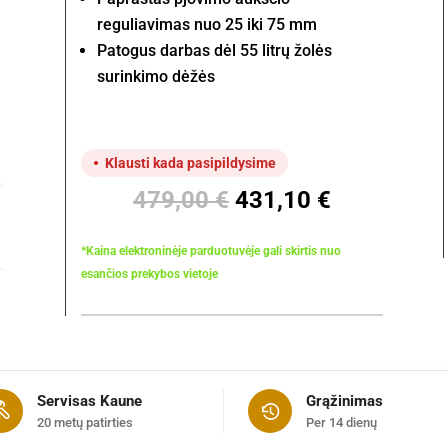
reguliavimas nuo 25 iki 75 mm
Patogus darbas dėl 55 litrų žolės
surinkimo dėžės
Klausti kada pasipildysime
Original
Current
479,00
€
431,10
€
price
price
was:
is:
*Kaina elektroninėje parduotuvėje gali skirtis nuo
479,00 €.
431,10 €.
esančios prekybos vietoje
Servisas Kaune
Grąžinimas
20 metų patirties
Per 14 dienų