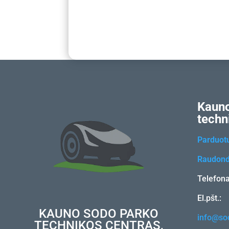
Kauno
techn
Parduot
Raudond
Telefon
El.pšt.:
KAUNO SODO PARKO
info@sod
TECHNIKOS CENTRAS,