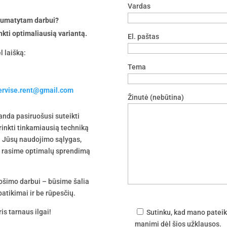
Vardas
 numatytam darbui?
nkti optimaliausią variantą.
El. paštas
l laišką:
Tema
servise.rent@gmail.com
Žinutė (nebūtina)
nda pasiruošusi suteikti
irinkti tinkamiausią techniką
 į Jūsų naudojimo sąlygas,
tu rasime optimalų sprendimą
uošimo darbui – būsime šalia
atikimai ir be rūpesčių.
is tarnaus ilgai!
Sutinku, kad mano pateik
manimi dėl šios užklausos.