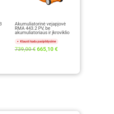
3
Akumuliatorinė vejapjovė
RMA 443.2 PV, be
akumuliatoriaus ir įkroviklio
Klausti kada pasipildysime
Original
Current
739,00
€
665,10
€
price
price
was:
is:
739,00 €.
665,10 €.