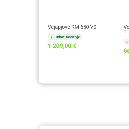
Vejapjovė RM 650 VS
Ve
T
Turime sandėlyje
1 209,00
€
6