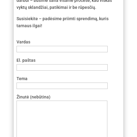
darbui – būsime šalia visame procese, kad viskas
vyktų sklandžiai, patikimai ir be rūpesčių.
Susisiekite – padėsime priimti sprendimą, kuris
tarnaus ilgai!
Vardas
El. paštas
Tema
Žinutė (nebūtina)