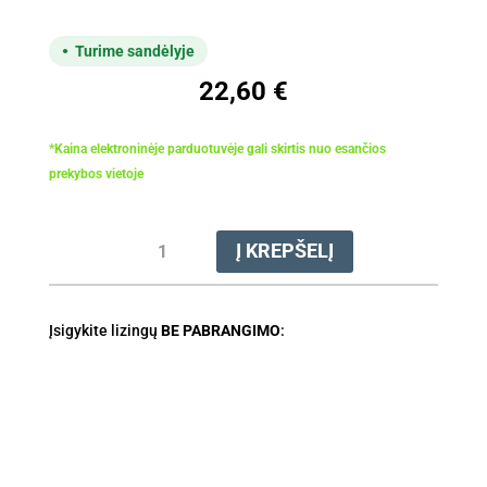
Turime sandėlyje
22,60
€
*Kaina elektroninėje parduotuvėje gali skirtis nuo esančios
prekybos vietoje
produkto
Į KREPŠELĮ
kiekis:
Valas
pjovimo
Įsigykite lizingų
3.0mm
BE PABRANGIMO
:
x
53m