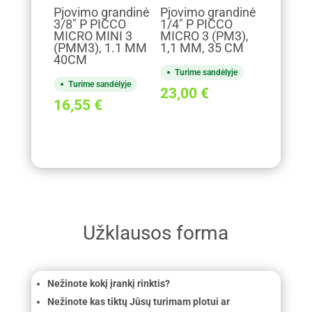
Pjovimo grandinė
Pjovimo grandinė
3/8" P PICCO
1/4" P PICCO
MICRO MINI 3
MICRO 3 (PM3),
(PMM3), 1.1 MM
1,1 MM, 35 CM
40CM
Turime sandėlyje
Turime sandėlyje
23,00
€
16,55
€
Užklausos forma
Nežinote kokį įrankį rinktis?
Nežinote kas tiktų Jūsų turimam plotui ar