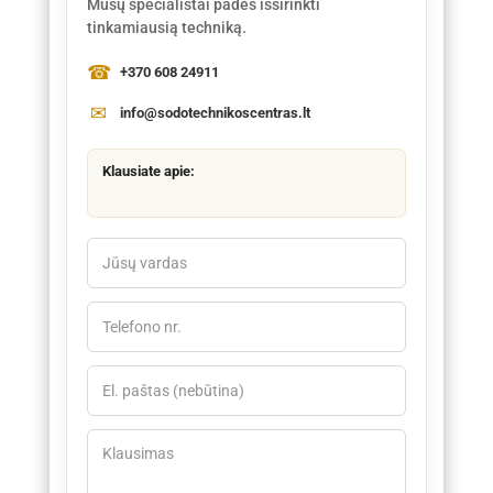
Mūsų specialistai padės išsirinkti
tinkamiausią techniką.
+370 608 24911
info@sodotechnikoscentras.lt
Klausiate apie: