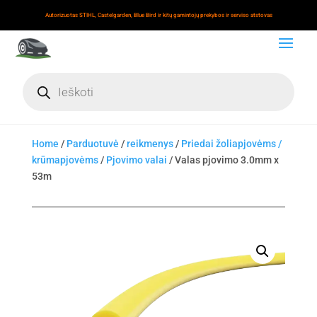
Autorizuotas STIHL, Castelgarden, Blue Bird ir kitų gamintojų prekybos ir serviso atstovas
Products
search
Home
/
Parduotuvė
/
reikmenys
/
Priedai žoliapjovėms /
krūmapjovėms
/
Pjovimo valai
/ Valas pjovimo 3.0mm x
53m