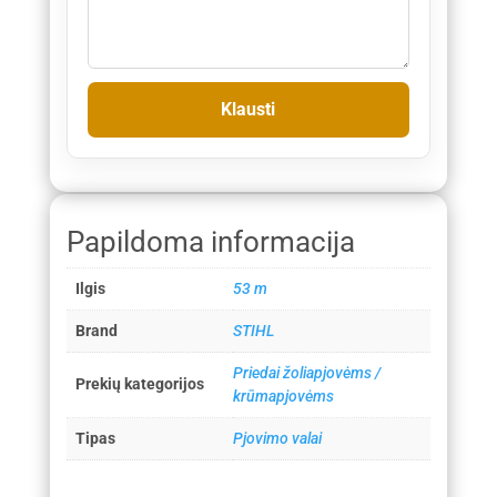
Papildoma informacija
Ilgis
53 m
Brand
STIHL
Priedai žoliapjovėms /
Prekių kategorijos
krūmapjovėms
Tipas
Pjovimo valai