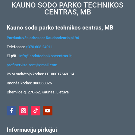
KAUNO SODO PARKO TECHNIKOS
CENTRAS, MB
Kauno sodo parko technikos centras, MB
Parduotuvės adresas: Raudondvario pl.96
Telefonas:
+370 608 24911
El.pšt.:
info@sodotechnikoscentras.lt
;
profiservise.rent@gmail.com
PVM mokėtojo kodas: LT100017648114
Įmonės kodas: 306368325
Chemijos g. 27C-62, Kaunas, Lietuva
Informacija pirkėjui