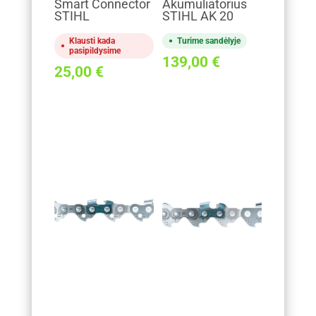
Smart Connector
Akumuliatorius
STIHL
STIHL AK 20
Klausti kada
Turime sandėlyje
pasipildysime
139,00
€
25,00
€