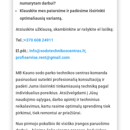
numatytam darbui?
Klauskite mes patarsime ir padėsime išsirinkti
optimaliausią variantą.
Atsiuskite užklausą, skambinkite ar rašykite el laišką:
Tel.:
+370 608 24911
El.pšt.:
info@sodotechnikoscentras.lt
;
profiservise.rent@gmail.com
MB Kauno sodo parko technikos centras komanda
pasiruošusi suteikti profesionalią konsultaciją ir
padėti Jums išsirinkti tinkamiausią techniką pagal
individualius poreikius. Atsižvelgdami į Jūsų
naudojimo sąlygas, darbo apimtį ir techninius
reikalavimus, kartu rasime optimalų sprendimą tiek
pirkimui, tiek remontui ar priežiūrai.
Nuo pirmojo pokalbio iki visiško įrangos paruošimo