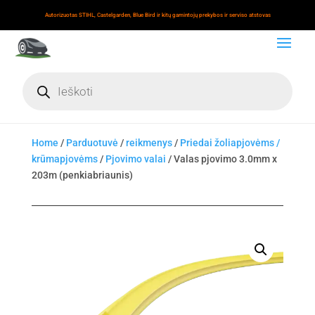
Autorizuotas STIHL, Castelgarden, Blue Bird ir kitų gamintojų prekybos ir serviso atstovas
Products
search
Home
/
Parduotuvė
/
reikmenys
/
Priedai žoliapjovėms /
krūmapjovėms
/
Pjovimo valai
/ Valas pjovimo 3.0mm x
203m (penkiabriaunis)