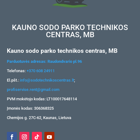
KAUNO SODO PARKO TECHNIKOS
CENTRAS, MB
Kauno sodo parko technikos centras, MB
Parduotuvės adresas: Raudondvario pl.96
Telefonas:
+370 608 24911
El.pšt.:
info@sodotechnikoscentras.lt
;
profiservise.rent@gmail.com
PVM mokėtojo kodas: LT100017648114
Įmonės kodas: 306368325
Chemijos g. 27C-62, Kaunas, Lietuva