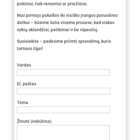
pirkimui, tiek remontui ar priežiūrai.
Nuo pirmojo pokalbio iki visiško įrangos paruošimo
darbui – būsime šalia visame procese, kad viskas
vyktų sklandžiai, patikimai ir be rūpesčių.
Susisiekite – padėsime priimti sprendimą, kuris
tarnaus ilgai!
Vardas
El. paštas
Tema
Žinutė (nebūtina)