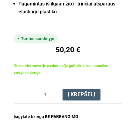
Pagamintas iš ilgaamžio ir trinčiai atsparaus
elastingo plastiko
Turime sandėlyje
50,20
€
*Kaina elektroninėje parduotuvėje gali skirtis nuo esančios
prekybos vietoje
produkto
Į KREPŠELĮ
kiekis:
Valas
pjovimo
Įsigykite lizingų
3.0mm
BE PABRANGIMO
:
x
203m