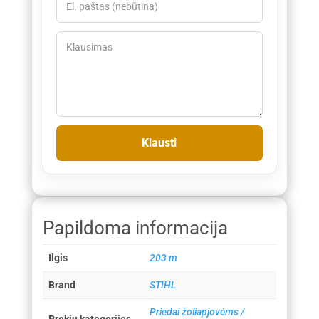
Papildoma informacija
Ilgis
203 m
Brand
STIHL
Priedai žoliapjovėms /
Prekių kategorijos