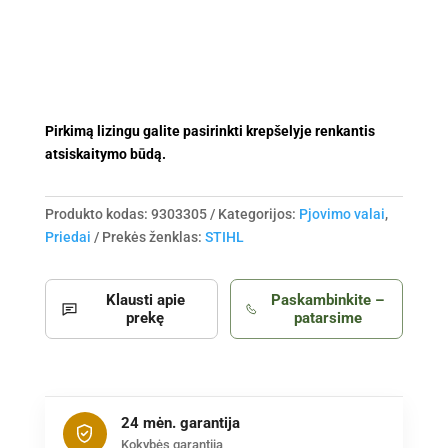
(penkiabriaunis)
Pirkimą lizingu galite pasirinkti krepšelyje renkantis
atsiskaitymo būdą.
Produkto kodas:
9303305
Kategorijos:
Pjovimo valai
,
Priedai
Prekės ženklas:
STIHL
Klausti apie
Paskambinkite –
prekę
patarsime
24 mėn. garantija
Kokybės garantija