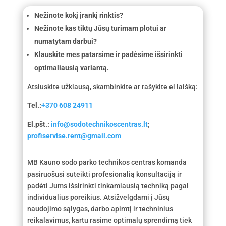
Nežinote kokį įrankį rinktis?
Nežinote kas tiktų Jūsų turimam plotui ar
numatytam darbui?
Klauskite mes patarsime ir padėsime išsirinkti
optimaliausią variantą.
Atsiuskite užklausą, skambinkite ar rašykite el laišką:
Tel.:
+370 608 24911
El.pšt.:
info@sodotechnikoscentras.lt
;
profiservise.rent@gmail.com
MB Kauno sodo parko technikos centras komanda
pasiruošusi suteikti profesionalią konsultaciją ir
padėti Jums išsirinkti tinkamiausią techniką pagal
individualius poreikius. Atsižvelgdami į Jūsų
naudojimo sąlygas, darbo apimtį ir techninius
reikalavimus, kartu rasime optimalų sprendimą tiek