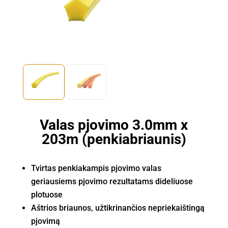
Valas pjovimo 3.0mm x
203m (penkiabriaunis)
Tvirtas penkiakampis pjovimo valas
geriausiems pjovimo rezultatams dideliuose
plotuose
Aštrios briaunos, užtikrinančios nepriekaištingą
pjovimą