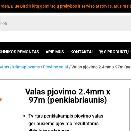
den, Blue Bird ir kitų gamintojų prekybos ir serviso atstovas.
Mus rasi
CHNIKOS REMONTAS
APIE MUS
KONTAKTAI
0 PRODUKTŲ
ovėms / krūmapjovėms
/
Pjovimo valai
/ Valas pjovimo 2.4mm x 97m (pe
Valas pjovimo 2.4mm x
97m (penkiabriaunis)
Tvirtas penkiakampis pjovimo valas
geriausiems pjovimo rezultatams