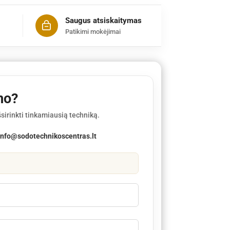
Saugus atsiskaitymas
Patikimi mokėjimai
mo?
sirinkti tinkamiausią techniką.
info@sodotechnikoscentras.lt