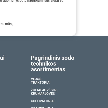
ti duomenys būtų naudojami susisiekti su
e su mūsų
ui
Pagrindinis sodo
technikos
asortimentas
VEJOS
TRAKTORIAI
ŽOLIAPJOVĖS IR
KRŪMAPJOVĖS
KULTIVATORIAI