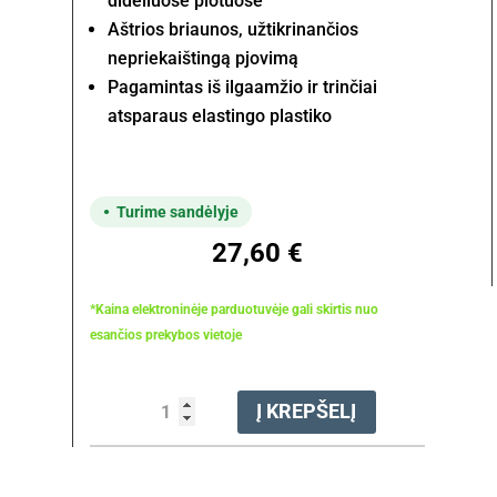
dideliuose plotuose
Aštrios briaunos, užtikrinančios
nepriekaištingą pjovimą
Pagamintas iš ilgaamžio ir trinčiai
atsparaus elastingo plastiko
Turime sandėlyje
27,60
€
*Kaina elektroninėje parduotuvėje gali skirtis nuo
esančios prekybos vietoje
produkto
Į KREPŠELĮ
kiekis:
Valas
pjovimo
2.4mm