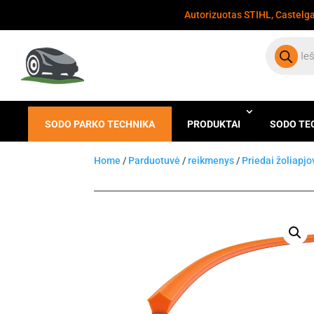
Autorizuotas STIHL, Castelgar
Products
search
SODO PARKO TECHNIKA
PRODUKTAI
SODO TE
Home
/
Parduotuvė
/
reikmenys
/
Priedai žoliapj