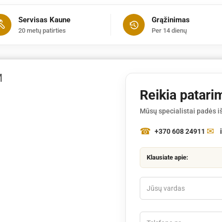
x
Servisas Kaune
Grąžinimas
97m
20 metų patirties
Per 14 dienų
(penkiabriaunis)
M
Reikia patari
Mūsų specialistai padės iš
+370 608 24911
Klausiate apie: