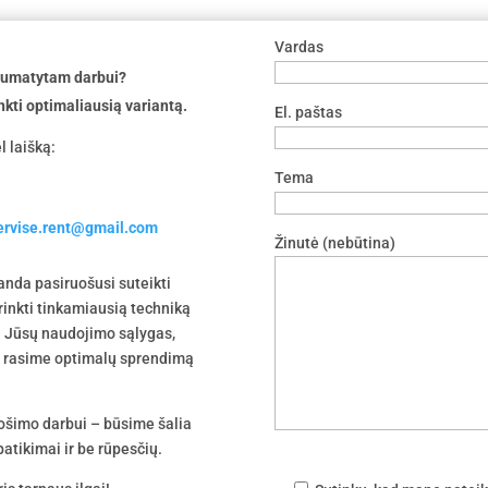
Vardas
 numatytam darbui?
nkti optimaliausią variantą.
El. paštas
l laišką:
Tema
servise.rent@gmail.com
Žinutė (nebūtina)
nda pasiruošusi suteikti
irinkti tinkamiausią techniką
 į Jūsų naudojimo sąlygas,
tu rasime optimalų sprendimą
uošimo darbui – būsime šalia
atikimai ir be rūpesčių.