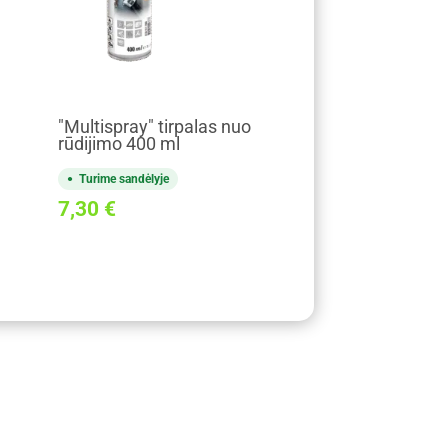
"Multispray" tirpalas nuo
rūdijimo 400 ml
Turime sandėlyje
7,30
€