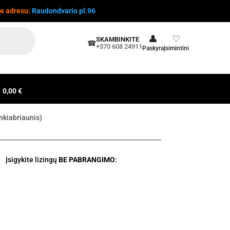
te adresu:
Raudondvario pl.96
👤
♡
SKAMBINKITE
☎
+370 608 24911
Paskyra
Įsimintini
0,00 €
nkiabriaunis)
Įsigykite lizingų
BE PABRANGIMO
: