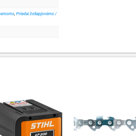
istemoms
,
Priedai žoliapjovėms /