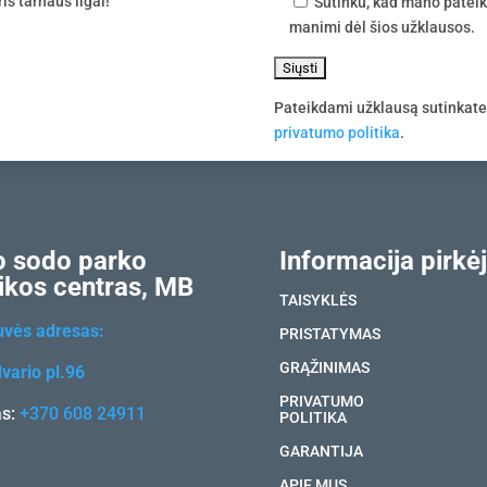
is tarnaus ilgai!
Sutinku, kad mano pateik
manimi dėl šios užklausos.
Pateikdami užklausą sutinkat
privatumo politika
.
 sodo parko
Informacija pirkėj
ikos centras, MB
TAISYKLĖS
uvės adresas:
PRISTATYMAS
GRĄŽINIMAS
vario pl.96
PRIVATUMO
as:
+370 608 24911
POLITIKA
GARANTIJA
APIE MUS