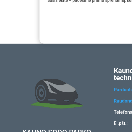
Susisiekite – padėsime priimti sprendimą, kur
Kauno
techn
Parduot
Raudond
Telefon
El.pšt.: