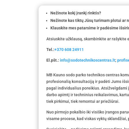
Nežinote kokį įrankį rinktis?
Nežinote kas tiktų Jūsų turimam plotui ar
Klauskite mes patarsime ir padėsime išsiri
Atsiuskite užklausą, skambinkite ar rašykite e
Tel.:
+370 608 24911
El.pšt.:
info@sodotechnikoscentras.lt
;
profi
MB Kauno sodo parko technikos centras koma
profesionalią konsultaciją ir padėti Jums išs
pagal individualius poreikius. Atsižvelgdami
darbo apimtį ir techninius reikalavimus, kar
tiek pirkimui, tiek remontui ar priežiūrai.
Nuo pirmojo pokalbio iki visiško įrangos par
visame procese, kad viskas vyktų sklandžiai, p