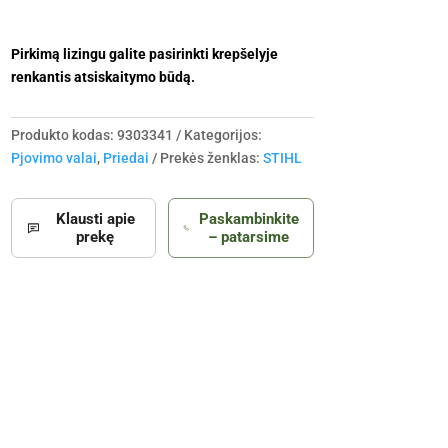
Pirkimą lizingu galite pasirinkti krepšelyje
renkantis atsiskaitymo būdą.
Produkto kodas:
9303341
Kategorijos:
Pjovimo valai
,
Priedai
Prekės ženklas:
STIHL
Klausti apie
Paskambinkite
prekę
– patarsime