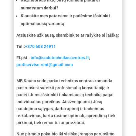
numatytam darbui?
Klauskite mes patarsime ir padėsime išsirinkti
optimaliausią variantą.
Atsiuskite užklausą, skambinkite ar rašykite el laišką:
Tel.:
+370 608 24911
El.pšt.:
info@sodotechnikoscentras.lt
;
profiservise.rent@gmail.com
MB Kauno sodo parko technikos centras komanda
pasiruošusi suteikti profesionalią konsultaciją ir
padėti Jums išsirinkti tinkamiausią techniką pagal
individualius poreikius. Atsižvelgdami į Jūsų
naudojimo sąlygas, darbo apimtį ir techninius
reikalavimus, kartu rasime optimalų sprendimą tiek
pirkimui, tiek remontui ar priežiūrai.
Nuo pirmojo pokalbio iki visiško įrangos paruošimo