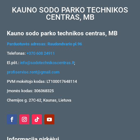
KAUNO SODO PARKO TECHNIKOS
CENTRAS, MB
Kauno sodo parko technikos centras, MB
Parduotuvės adresas: Raudondvario pl.96
Telefonas:
+370 608 24911
El.pšt.:
info@sodotechnikoscentras.lt
;
profiservise.rent@gmail.com
PVM mokėtojo kodas: LT100017648114
Įmonės kodas: 306368325
Chemijos g. 27C-62, Kaunas, Lietuva
Informacija pirkėjui