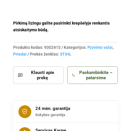
Pirkimą lizingu galite pasirinkti krepšelyje renkantis
atsiskaitymo būdą.
Produkto kodas:
9302415
Kategorijos:
Pjovimo valai
,
Priedai
Prekės ženklas:
STIHL
Klausti apie
Paskambinkite –
prekę
patarsime
24 mėn. garantija
Kokybės garantija
Servisas Kaune