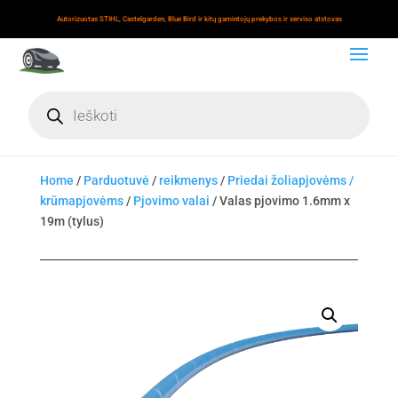
Autorizuotas STIHL, Castelgarden, Blue Bird ir kitų gamintojų prekybos ir serviso atstovas
Products
search
Home
/
Parduotuvė
/
reikmenys
/
Priedai žoliapjovėms /
krūmapjovėms
/
Pjovimo valai
/ Valas pjovimo 1.6mm x
19m (tylus)