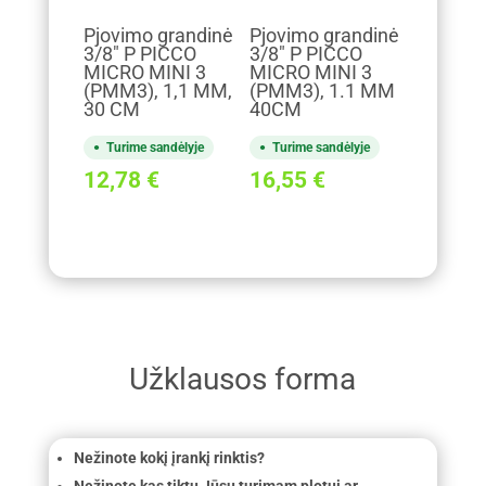
Pjovimo grandinė
Pjovimo grandinė
3/8" P PICCO
3/8" P PICCO
MICRO MINI 3
MICRO MINI 3
(PMM3), 1,1 MM,
(PMM3), 1.1 MM
30 CM
40CM
Turime sandėlyje
Turime sandėlyje
12,78
€
16,55
€
Užklausos forma
Nežinote kokį įrankį rinktis?
Nežinote kas tiktų Jūsų turimam plotui ar