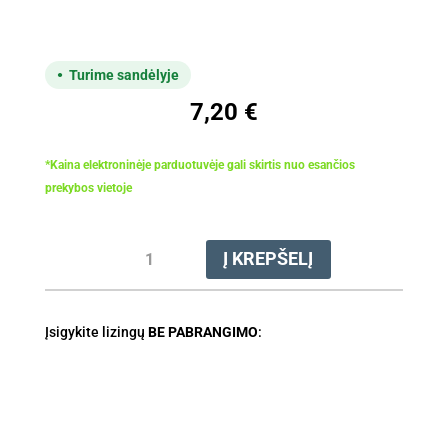
Turime sandėlyje
7,20
€
*Kaina elektroninėje parduotuvėje gali skirtis nuo esančios
prekybos vietoje
produkto
Į KREPŠELĮ
kiekis:
Valas
pjovimo
Įsigykite lizingų
1.6mm
BE PABRANGIMO
:
x
19m
(tylus)