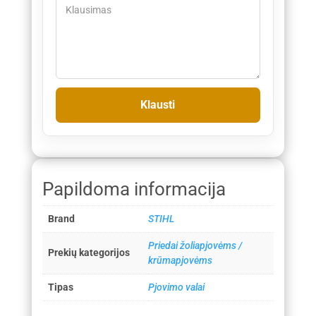
Papildoma informacija
Brand
STIHL
Priedai žoliapjovėms /
Prekių kategorijos
krūmapjovėms
Tipas
Pjovimo valai