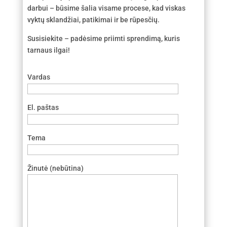
darbui – būsime šalia visame procese, kad viskas
vyktų sklandžiai, patikimai ir be rūpesčių.
Susisiekite – padėsime priimti sprendimą, kuris
tarnaus ilgai!
Vardas
El. paštas
Tema
Žinutė (nebūtina)