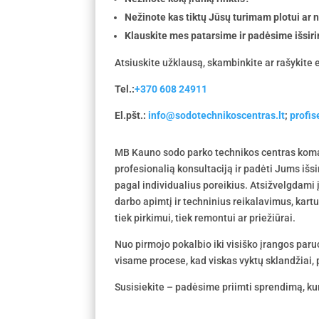
Nežinote kas tiktų Jūsų turimam plotui ar
Klauskite mes patarsime ir padėsime išsiri
Atsiuskite užklausą, skambinkite ar rašykite e
Tel.:
+370 608 24911
El.pšt.:
info@sodotechnikoscentras.lt
;
profi
MB Kauno sodo parko technikos centras koma
profesionalią konsultaciją ir padėti Jums išs
pagal individualius poreikius. Atsižvelgdami
darbo apimtį ir techninius reikalavimus, kar
tiek pirkimui, tiek remontui ar priežiūrai.
Nuo pirmojo pokalbio iki visiško įrangos par
visame procese, kad viskas vyktų sklandžiai, p
Susisiekite – padėsime priimti sprendimą, kur