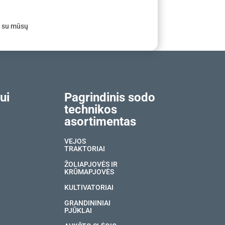
e su mūsų
ui
Pagrindinis sodo
technikos
asortimentas
VEJOS
TRAKTORIAI
ŽOLIAPJOVĖS IR
KRŪMAPJOVĖS
KULTIVATORIAI
GRANDININIAI
PJŪKLAI