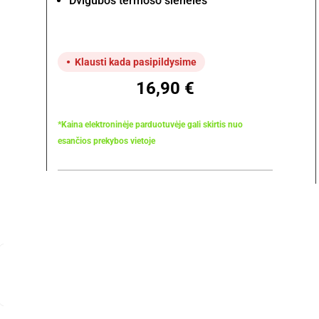
Dvigubos termoso sienelės
Klausti kada pasipildysime
16,90
€
*Kaina elektroninėje parduotuvėje gali skirtis nuo
esančios prekybos vietoje