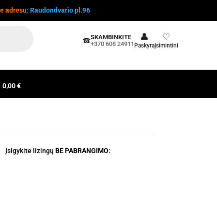
te adresu:
Raudondvario pl.96
👤
♡
SKAMBINKITE
☎
+370 608 24911
Paskyra
Įsimintini
0,00 €
Įsigykite lizingų
BE PABRANGIMO
: