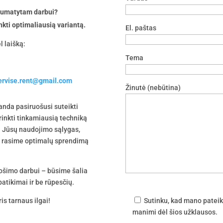
 numatytam darbui?
nkti optimaliausią variantą.
El. paštas
l laišką:
Tema
servise.rent@gmail.com
Žinutė (nebūtina)
nda pasiruošusi suteikti
irinkti tinkamiausią techniką
 į Jūsų naudojimo sąlygas,
tu rasime optimalų sprendimą
uošimo darbui – būsime šalia
atikimai ir be rūpesčių.
is tarnaus ilgai!
Sutinku, kad mano pateik
manimi dėl šios užklausos.