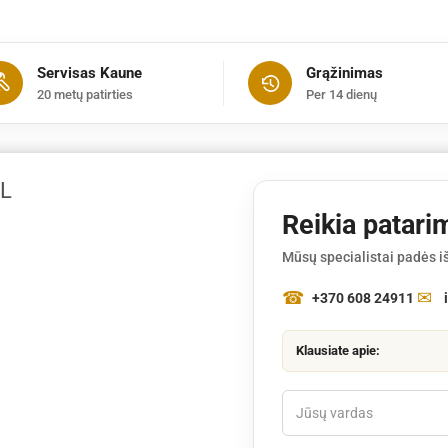
Servisas Kaune
Grąžinimas
20 metų patirties
Per 14 dienų
L
Reikia patari
Mūsų specialistai padės iš
+370 608 24911
Klausiate apie: