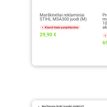
Marškinėliai reklaminiai
Pr
STIHL MSA300 juodi (M)
mo
1
a
Klausti kada pasipildysime
29,90
€
6
Nežinote kokį įrankį rinktis?