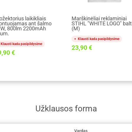
ožektorius laikikliais
Marškinėliai reklaminiai
ntuojamas ant šalmo
STIHL "WHITE LOGO" balt
0W, 800lm 2200mAh
(M)
kum.
Klausti kada pasipildysime
Klausti kada pasipildysime
23,90
€
9,90
€
Užklausos forma
Vardas