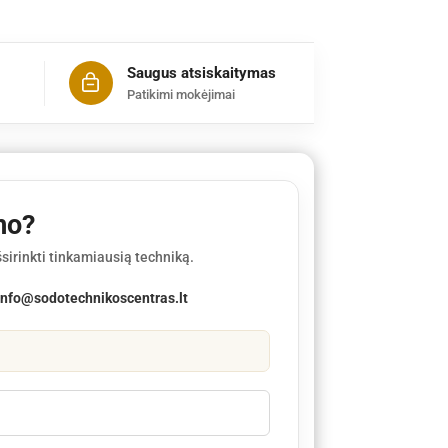
Saugus atsiskaitymas
Patikimi mokėjimai
mo?
sirinkti tinkamiausią techniką.
info@sodotechnikoscentras.lt