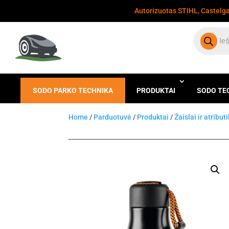
Autorizuotas STIHL, Castelgar
Products
search
SODO PARKO TECHNIKA
PRODUKTAI
SODO TE
Home
/
Parduotuvė
/
Produktai
/
Žaislai ir atribut