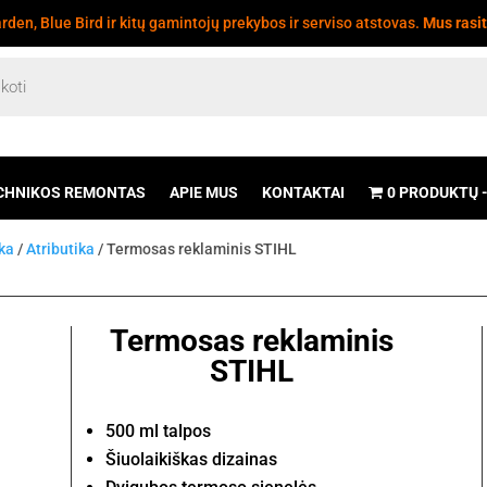
den, Blue Bird ir kitų gamintojų prekybos ir serviso atstovas.
Mus rasi
CHNIKOS REMONTAS
APIE MUS
KONTAKTAI
0 PRODUKTŲ
ika
/
Atributika
/ Termosas reklaminis STIHL
Termosas reklaminis
STIHL
500 ml talpos
Šiuolaikiškas dizainas