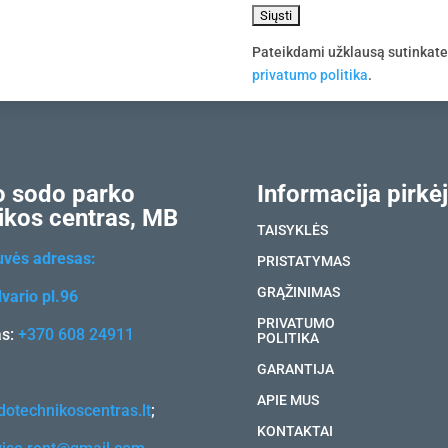
Pateikdami užklausą sutinkat
privatumo politika
.
 sodo parko
Informacija pirkėj
ikos centras, MB
TAISYKLĖS
uvės adresas:
PRISTATYMAS
GRĄŽINIMAS
vario pl.96
PRIVATUMO
as:
+370 608 24911
POLITIKA
GARANTIJA
APIE MUS
otechnikoscentras.lt
;
KONTAKTAI