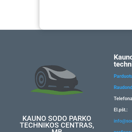
Kauno
techn
Parduot
Raudond
Telefon
El.pšt.:
KAUNO SODO PARKO
info@sod
TECHNIKOS CENTRAS,
MB