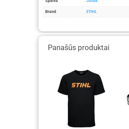
Spalva
Juoda
Brand
STIHL
Panašūs produktai