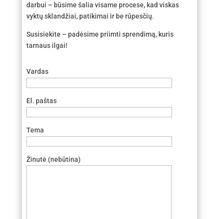
darbui – būsime šalia visame procese, kad viskas
vyktų sklandžiai, patikimai ir be rūpesčių.
Susisiekite – padėsime priimti sprendimą, kuris
tarnaus ilgai!
Vardas
El. paštas
Tema
Žinutė (nebūtina)