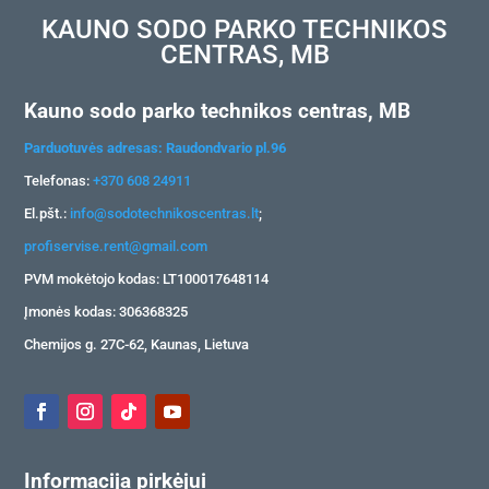
KAUNO SODO PARKO TECHNIKOS
CENTRAS, MB
Kauno sodo parko technikos centras, MB
Parduotuvės adresas: Raudondvario pl.96
Telefonas:
+370 608 24911
El.pšt.:
info@sodotechnikoscentras.lt
;
profiservise.rent@gmail.com
PVM mokėtojo kodas: LT100017648114
Įmonės kodas: 306368325
Chemijos g. 27C-62, Kaunas, Lietuva
Informacija pirkėjui