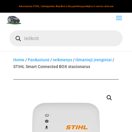
Autorizuotas STIHL, Castelgarden, Blue Bird ir kitų gamintojų prekybos ir serviso atstovas
Products
search
Home
/
Parduotuvė
/
reikmenys
/
Išmanieji įrenginiai
/
STIHL Smart Connected BOX stacionarus