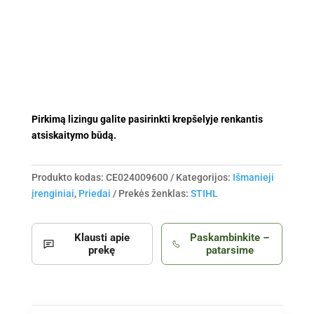
Connected
BOX
stacionarus
Pirkimą lizingu galite pasirinkti krepšelyje renkantis
atsiskaitymo būdą.
Produkto kodas:
CE024009600
Kategorijos:
Išmanieji
įrenginiai
,
Priedai
Prekės ženklas:
STIHL
Klausti apie
Paskambinkite –
prekę
patarsime