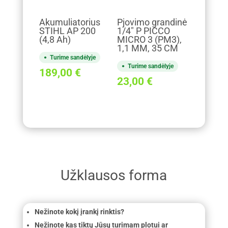
Akumuliatorius
Pjovimo grandinė
STIHL AP 200
1/4" P PICCO
(4,8 Ah)
MICRO 3 (PM3),
1,1 MM, 35 CM
Turime sandėlyje
Turime sandėlyje
189,00
€
23,00
€
Užklausos forma
Nežinote kokį įrankį rinktis?
Nežinote kas tiktų Jūsų turimam plotui ar