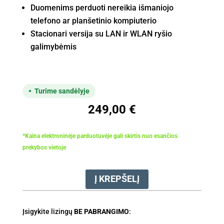
Duomenims perduoti nereikia išmaniojo
telefono ar planšetinio kompiuterio
Stacionari versija su LAN ir WLAN ryšio
galimybėmis
Turime sandėlyje
249,00
€
*Kaina elektroninėje parduotuvėje gali skirtis nuo esančios
prekybos vietoje
Į KREPŠELĮ
produkto
kiekis:
STIHL
Įsigykite lizingų
BE PABRANGIMO
:
Smart