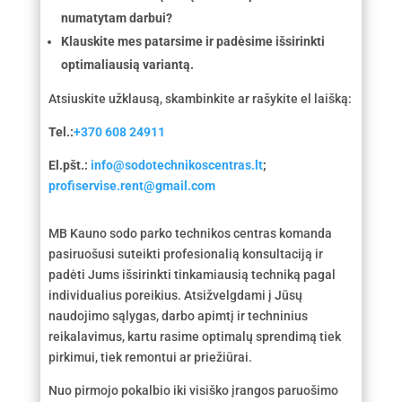
numatytam darbui?
Klauskite mes patarsime ir padėsime išsirinkti
optimaliausią variantą.
Atsiuskite užklausą, skambinkite ar rašykite el laišką:
Tel.:
+370 608 24911
El.pšt.:
info@sodotechnikoscentras.lt
;
profiservise.rent@gmail.com
MB Kauno sodo parko technikos centras komanda
pasiruošusi suteikti profesionalią konsultaciją ir
padėti Jums išsirinkti tinkamiausią techniką pagal
individualius poreikius. Atsižvelgdami į Jūsų
naudojimo sąlygas, darbo apimtį ir techninius
reikalavimus, kartu rasime optimalų sprendimą tiek
pirkimui, tiek remontui ar priežiūrai.
Nuo pirmojo pokalbio iki visiško įrangos paruošimo