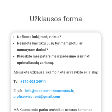
Užklausos forma
Nežinote kokį įrankį rinktis?
Nežinote kas tiktų Jūsų turimam plotui ar
numatytam darbui?
Klauskite mes patarsime ir padėsime išsirinkti
optimaliausią variantą.
Atsiuskite užklausą, skambinkite ar rašykite el laišką:
Tel.:
+370 608 24911
El.pšt.:
info@sodotechnikoscentras.lt
;
profiservise.rent@gmail.com
MB Kauno sodo parko technikos centras komanda