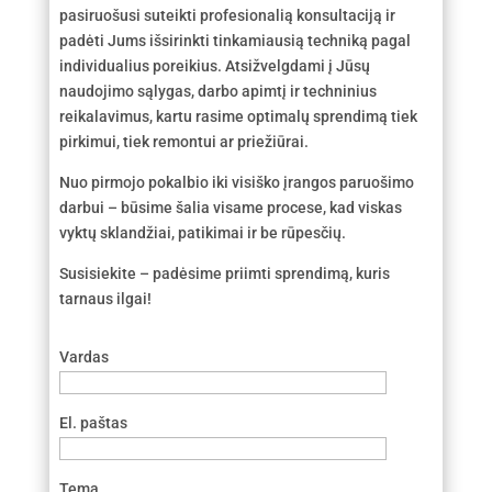
pasiruošusi suteikti profesionalią konsultaciją ir
padėti Jums išsirinkti tinkamiausią techniką pagal
individualius poreikius. Atsižvelgdami į Jūsų
naudojimo sąlygas, darbo apimtį ir techninius
reikalavimus, kartu rasime optimalų sprendimą tiek
pirkimui, tiek remontui ar priežiūrai.
Nuo pirmojo pokalbio iki visiško įrangos paruošimo
darbui – būsime šalia visame procese, kad viskas
vyktų sklandžiai, patikimai ir be rūpesčių.
Susisiekite – padėsime priimti sprendimą, kuris
tarnaus ilgai!
Vardas
El. paštas
Tema