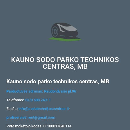
KAUNO SODO PARKO TECHNIKOS
CENTRAS, MB
Kauno sodo parko technikos centras, MB
Parduotuvės adresas: Raudondvario pl.96
Telefonas:
+370 608 24911
El.pšt.:
info@sodotechnikoscentras.lt
;
profiservise.rent@gmail.com
PVM mokėtojo kodas: LT100017648114