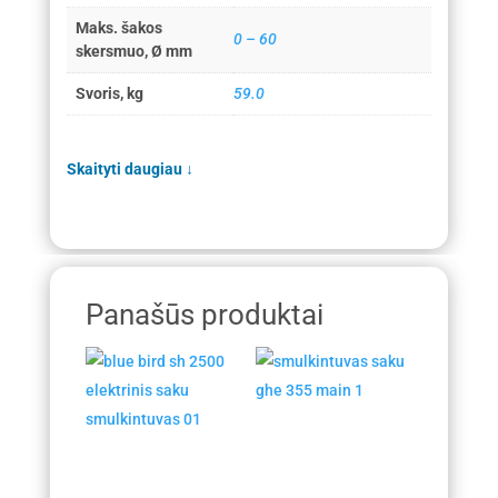
Maks. šakos
0 – 60
skersmuo, Ø mm
Svoris, kg
59.0
Skaityti daugiau
↓
Panašūs produktai