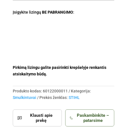
Įsigykite lizingų
BE PABRANGIMO
:
Pirkimą lizingu galite pasirinkti krepšelyje renkantis
atsiskaitymo būdą.
Produkto kodas:
60122000011
Kategorija:
Smulkintuvai
Prekės ženklas:
STIHL
Klausti apie
Paskambinkite –
prekę
patarsime