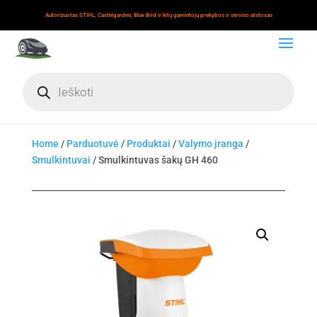
Autorizuotas STIHL, Castelgarden, Blue Bird ir kitų gamintojų prekybos ir serviso atstovas
Products
search
Home
/
Parduotuvė
/
Produktai
/
Valymo įranga
/
Smulkintuvai
/ Smulkintuvas šakų GH 460