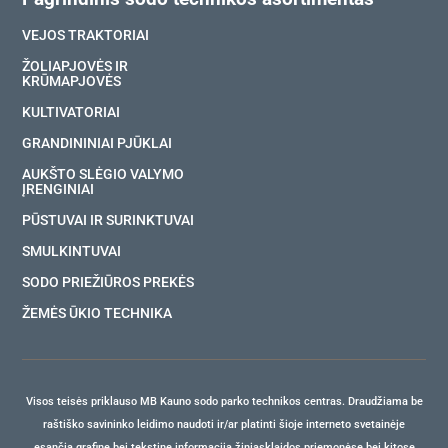
VEJOS TRAKTORIAI
ŽOLIAPJOVĖS IR
KRŪMAPJOVĖS
KULTIVATORIAI
GRANDININIAI PJŪKLAI
AUKŠTO SLĖGIO VALYMO
ĮRENGINIAI
PŪSTUVAI IR SURINKTUVAI
SMULKINTUVAI
SODO PRIEŽIŪROS PREKĖS
ŽEMĖS ŪKIO TECHNIKA
Visos teisės priklauso MB Kauno sodo parko technikos centras. Draudžiama be
raštiško savininko leidimo naudoti ir/ar platinti šioje interneto svetainėje
esančią grafinę bei tekstinę informaciją žiniasklaidos priemonėse bei kitose