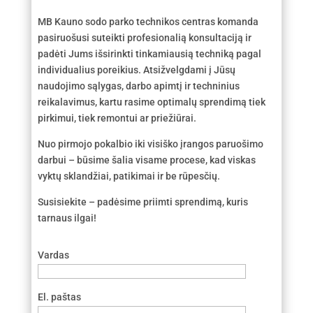
MB Kauno sodo parko technikos centras komanda
pasiruošusi suteikti profesionalią konsultaciją ir
padėti Jums išsirinkti tinkamiausią techniką pagal
individualius poreikius. Atsižvelgdami į Jūsų
naudojimo sąlygas, darbo apimtį ir techninius
reikalavimus, kartu rasime optimalų sprendimą tiek
pirkimui, tiek remontui ar priežiūrai.
Nuo pirmojo pokalbio iki visiško įrangos paruošimo
darbui – būsime šalia visame procese, kad viskas
vyktų sklandžiai, patikimai ir be rūpesčių.
Susisiekite – padėsime priimti sprendimą, kuris
tarnaus ilgai!
Vardas
El. paštas