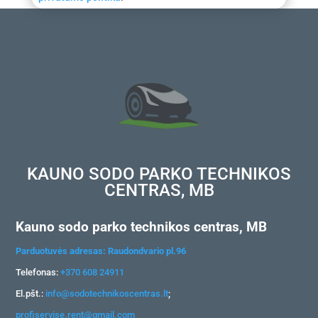
KAUNO SODO PARKO TECHNIKOS
CENTRAS, MB
Kauno sodo parko technikos centras, MB
Parduotuvės adresas: Raudondvario pl.96
Telefonas:
+370 608 24911
El.pšt.:
info@sodotechnikoscentras.lt
;
profiservise.rent@gmail.com