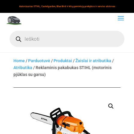
Autorizuotas STIHL, Castelgarden, Blue Bird ir kitų gamintojų prekybos ir serviso atstovas
Products
search
Home
/
Parduotuvė
/
Produktai
/
Žaislai ir atributika
/
Atributika
/ Reklaminis pakabukas STIHL (motorinis
pjūklas su garsu)