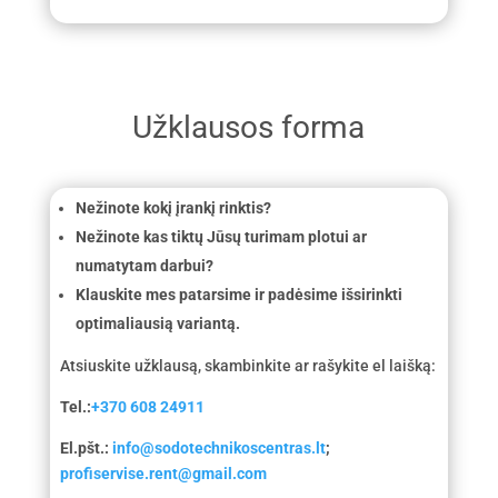
Užklausos forma
Nežinote kokį įrankį rinktis?
Nežinote kas tiktų Jūsų turimam plotui ar
numatytam darbui?
Klauskite mes patarsime ir padėsime išsirinkti
optimaliausią variantą.
Atsiuskite užklausą, skambinkite ar rašykite el laišką:
Tel.:
+370 608 24911
El.pšt.:
info@sodotechnikoscentras.lt
;
profiservise.rent@gmail.com