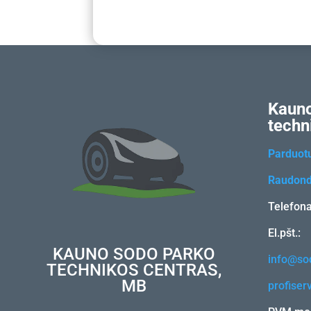
Kauno
techn
Parduot
Raudond
Telefon
El.pšt.:
KAUNO SODO PARKO
info@sod
TECHNIKOS CENTRAS,
MB
profiser