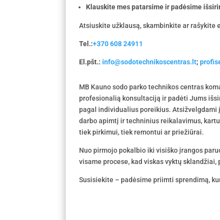
Klauskite mes patarsime ir padėsime išsiri
Atsiuskite užklausą, skambinkite ar rašykite e
Tel.:
+370 608 24911
El.pšt.:
info@sodotechnikoscentras.lt
;
profi
MB Kauno sodo parko technikos centras koma
profesionalią konsultaciją ir padėti Jums išs
pagal individualius poreikius. Atsižvelgdami
darbo apimtį ir techninius reikalavimus, kar
tiek pirkimui, tiek remontui ar priežiūrai.
Nuo pirmojo pokalbio iki visiško įrangos par
visame procese, kad viskas vyktų sklandžiai, p
Susisiekite – padėsime priimti sprendimą, kur