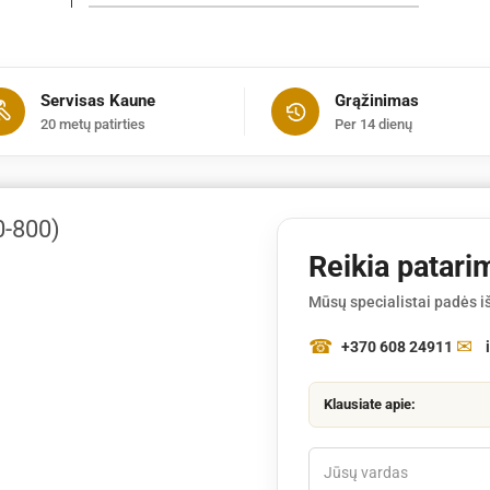
Rankena
papildoma
(BR550-
800)
Servisas Kaune
Grąžinimas
20 metų patirties
Per 14 dienų
-800)
Reikia patari
Mūsų specialistai padės iš
+370 608 24911
Klausiate apie: