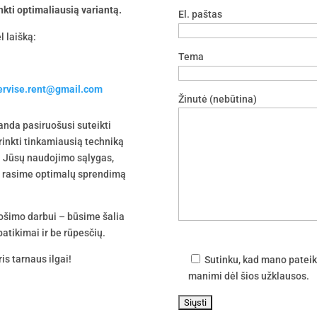
nkti optimaliausią variantą.
El. paštas
l laišką:
Tema
servise.rent@gmail.com
Žinutė (nebūtina)
nda pasiruošusi suteikti
irinkti tinkamiausią techniką
 į Jūsų naudojimo sąlygas,
tu rasime optimalų sprendimą
uošimo darbui – būsime šalia
atikimai ir be rūpesčių.
is tarnaus ilgai!
Sutinku, kad mano pateik
manimi dėl šios užklausos.