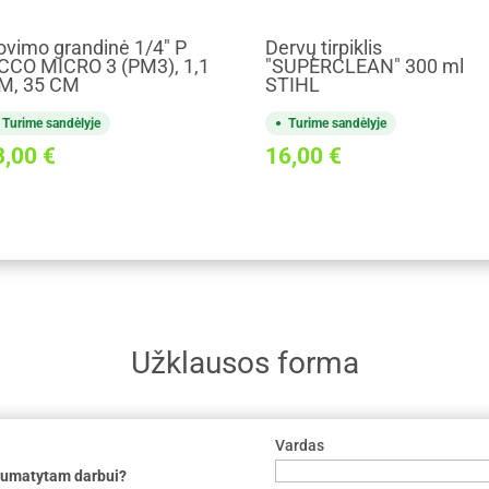
ovimo grandinė 1/4" P
Dervų tirpiklis
CCO MICRO 3 (PM3), 1,1
"SUPERCLEAN" 300 ml
M, 35 CM
STIHL
Turime sandėlyje
Turime sandėlyje
3,00
€
16,00
€
Užklausos forma
Vardas
 numatytam darbui?