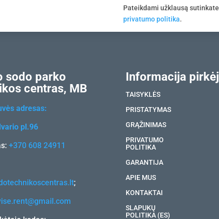
Pateikdami užklausą sutinkat
privatumo politika
.
 sodo parko
Informacija pirkėj
ikos centras, MB
TAISYKLĖS
uvės adresas:
PRISTATYMAS
GRĄŽINIMAS
vario pl.96
PRIVATUMO
as:
+370 608 24911
POLITIKA
GARANTIJA
APIE MUS
otechnikoscentras.lt
;
KONTAKTAI
vise.rent@gmail.com
SLAPUKŲ
POLITIKA (ES)