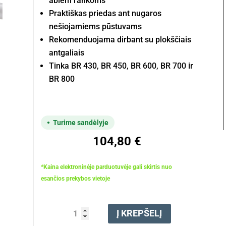
abiem rankoms
Praktiškas priedas ant nugaros
nešiojamiems pūstuvams
Rekomenduojama dirbant su plokščiais
antgaliais
Tinka BR 430, BR 450, BR 600, BR 700 ir
BR 800
Turime sandėlyje
104,80
€
*Kaina elektroninėje parduotuvėje gali skirtis nuo
esančios prekybos vietoje
produkto
Į KREPŠELĮ
kiekis: