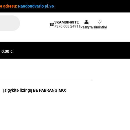
te adresu:
Raudondvario pl.96
👤
♡
SKAMBINKITE
☎
+370 608 24911
Paskyra
Įsimintini
0,00 €
Įsigykite lizingų
BE PABRANGIMO
: