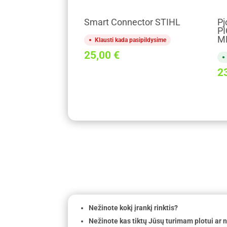
Smart Connector STIHL
Pj
PI
M
Klausti kada pasipildysime
25,00
€
2
Nežinote kokį įrankį rinktis?
Nežinote kas tiktų Jūsų turimam plotui ar