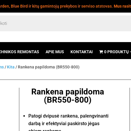
den, Blue Bird ir kitų gamintojų prekybos ir serviso atstovas.
Mus rasi
CHNIKOS REMONTAS
APIE MUS
KONTAKTAI
0 PRODUKTŲ
ams
/
Kita
/ Rankena papildoma (BR550-800)
Rankena papildoma
(BR550-800)
Patogi dvipusė rankena, palengvinanti
darbą ir efektyviai paskirsto jėgas