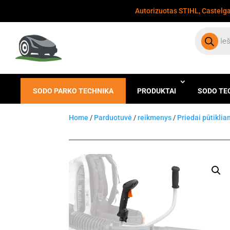
Autorizuotas STIHL, Castelgar
Products
search
SODO PARKO TECHNIKA
PRODUKTAI
SODO TE
Home
/
Parduotuvė
/
reikmenys
/
Priedai pūtikli