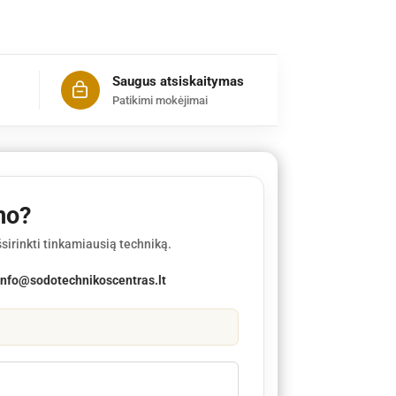
Saugus atsiskaitymas
Patikimi mokėjimai
mo?
sirinkti tinkamiausią techniką.
info@sodotechnikoscentras.lt