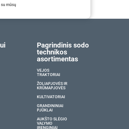
e su mūsų
ui
Pagrindinis sodo
technikos
asortimentas
VEJOS
TRAKTORIAI
ŽOLIAPJOVĖS IR
KRŪMAPJOVĖS
KULTIVATORIAI
GRANDININIAI
PJŪKLAI
AUKŠTO SLĖGIO
VALYMO
ĮRENGINIAI