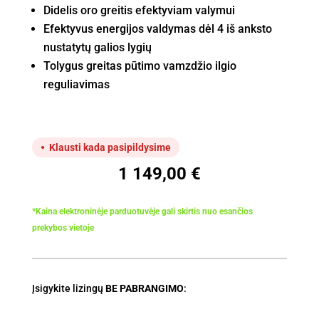
Didelis oro greitis efektyviam valymui
Efektyvus energijos valdymas dėl 4 iš anksto
nustatytų galios lygių
Tolygus greitas pūtimo vamzdžio ilgio
reguliavimas
Klausti kada pasipildysime
1 149,00
€
*Kaina elektroninėje parduotuvėje gali skirtis nuo esančios
prekybos vietoje
Įsigykite lizingų
BE PABRANGIMO
: