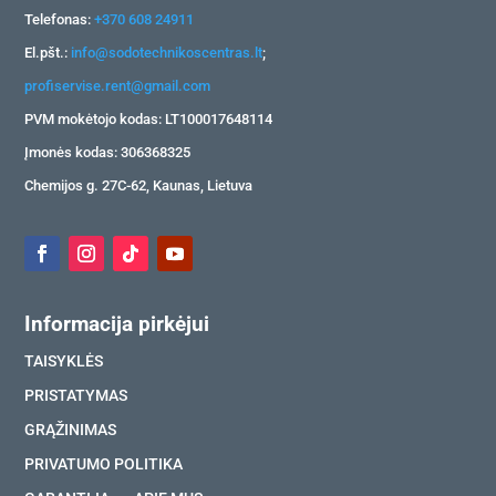
Telefonas:
+370 608 24911
El.pšt.:
info@sodotechnikoscentras.lt
;
profiservise.rent@gmail.com
PVM mokėtojo kodas: LT100017648114
Įmonės kodas: 306368325
Chemijos g. 27C-62, Kaunas, Lietuva
Informacija pirkėjui
TAISYKLĖS
PRISTATYMAS
GRĄŽINIMAS
PRIVATUMO POLITIKA