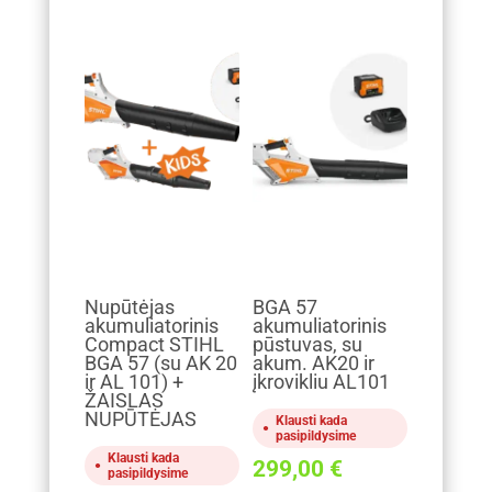
Nupūtėjas
BGA 57
akumuliatorinis
akumuliatorinis
Compact STIHL
pūstuvas, su
BGA 57 (su AK 20
akum. AK20 ir
ir AL 101) +
įkrovikliu AL101
ŽAISLAS
NUPŪTĖJAS
Klausti kada
pasipildysime
Klausti kada
299,00
€
pasipildysime