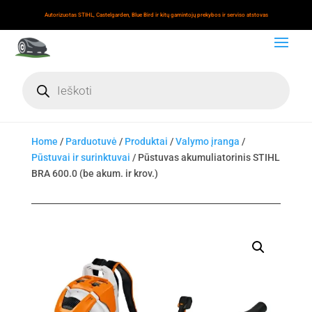
Autorizuotas STIHL, Castelgarden, Blue Bird ir kitų gamintojų prekybos ir serviso atstovas
Products
search
Home
/
Parduotuvė
/
Produktai
/
Valymo įranga
/
Pūstuvai ir surinktuvai
/ Pūstuvas akumuliatorinis STIHL
BRA 600.0 (be akum. ir krov.)