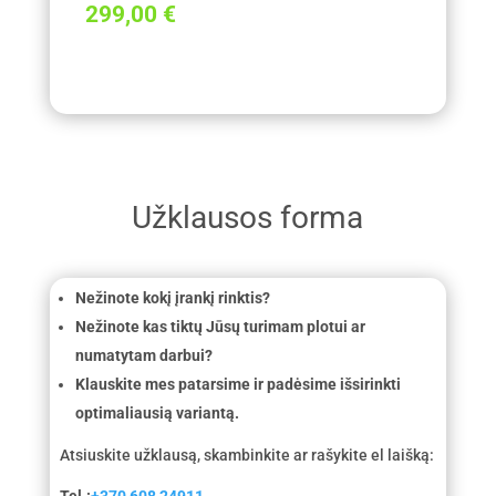
299,00
€
Užklausos forma
Nežinote kokį įrankį rinktis?
Nežinote kas tiktų Jūsų turimam plotui ar
numatytam darbui?
Klauskite mes patarsime ir padėsime išsirinkti
optimaliausią variantą.
Atsiuskite užklausą, skambinkite ar rašykite el laišką:
Tel.:
+370 608 24911