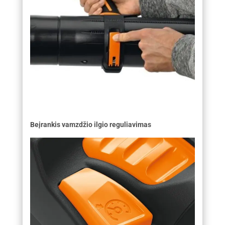
Beįrankis vamzdžio ilgio reguliavimas