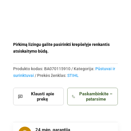
Pirkimą lizingu galite pasirinkti krepšelyje renkantis
atsiskaitymo būdą.
Produkto kodas:
BA070115910
Kategorija:
Pūstuvai ir
surinktuvai
Prekės ženklas:
STIHL
Klausti apie
Paskambinkite –
prekę
patarsime
24 mėn. garantija