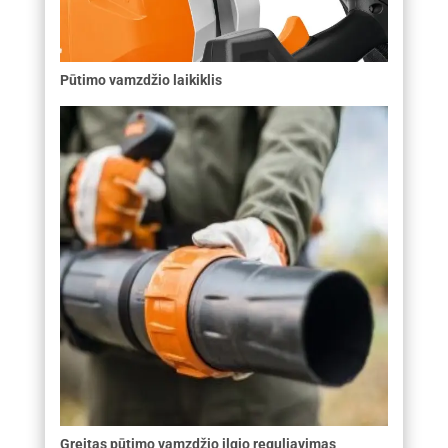
Pūtimo vamzdžio laikiklis
Greitas pūtimo vamzdžio ilgio reguliavimas