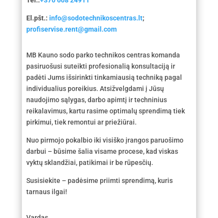
El.pšt.:
info@sodotechnikoscentras.lt
;
profiservise.rent@gmail.com
MB Kauno sodo parko technikos centras komanda
pasiruošusi suteikti profesionalią konsultaciją ir
padėti Jums išsirinkti tinkamiausią techniką pagal
individualius poreikius. Atsižvelgdami į Jūsų
naudojimo sąlygas, darbo apimtį ir techninius
reikalavimus, kartu rasime optimalų sprendimą tiek
pirkimui, tiek remontui ar priežiūrai.
Nuo pirmojo pokalbio iki visiško įrangos paruošimo
darbui – būsime šalia visame procese, kad viskas
vyktų sklandžiai, patikimai ir be rūpesčių.
Susisiekite – padėsime priimti sprendimą, kuris
tarnaus ilgai!
Vardas