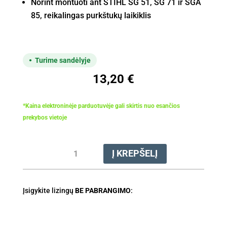
Norint montuoti ant STIHL SG 51, SG 71 ir SGA
85, reikalingas purkštukų laikiklis
Turime sandėlyje
13,20
€
*Kaina elektroninėje parduotuvėje gali skirtis nuo esančios
prekybos vietoje
produkto
Į KREPŠELĮ
kiekis:
Purkštukas
plokščias
Įsigykite lizingų
žalvarinis
BE PABRANGIMO
:
80-
04
(SG20,31,51,71)