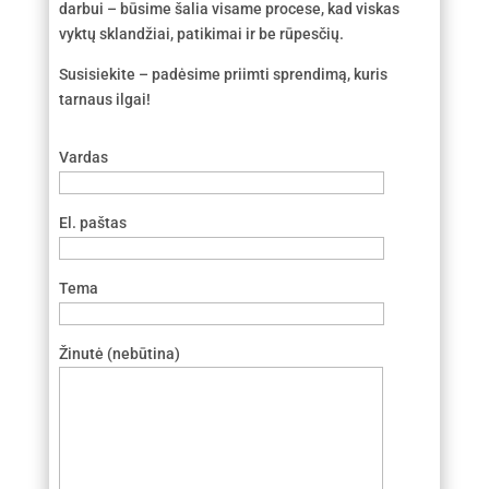
darbui – būsime šalia visame procese, kad viskas
vyktų sklandžiai, patikimai ir be rūpesčių.
Susisiekite – padėsime priimti sprendimą, kuris
tarnaus ilgai!
Vardas
El. paštas
Tema
Žinutė (nebūtina)