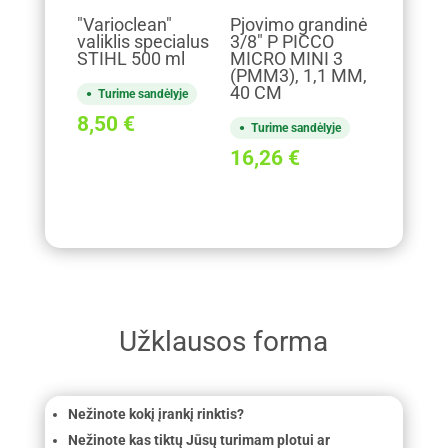
"Varioclean"
Pjovimo grandinė
valiklis specialus
3/8" P PICCO
STIHL 500 ml
MICRO MINI 3
(PMM3), 1,1 MM,
40 CM
Turime sandėlyje
8,50
€
Turime sandėlyje
16,26
€
Užklausos forma
Nežinote kokį įrankį rinktis?
Nežinote kas tiktų Jūsų turimam plotui ar