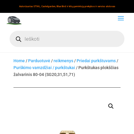
Autorizuotas STIHL, Castelgarden, Blue Bird ir kitų gamintojų prekybos ir serviso atstovas
Products
search
Home
/
Parduotuvė
/
reikmenys
/
Priedai purkštuvams
/
Purškimo vamzdžiai / purkštukai
/ Purkštukas plokščias
žalvarinis 80-04 (SG20,31,51,71)