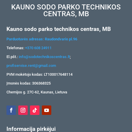
KAUNO SODO PARKO TECHNIKOS
CENTRAS, MB
Kauno sodo parko technikos centras, MB
Parduotuvės adresas: Raudondvario pl.96
Telefonas:
+370 608 24911
El.pšt.:
info@sodotechnikoscentras.lt
;
profiservise.rent@gmail.com
PVM mokėtojo kodas: LT100017648114
Įmonės kodas: 306368325
Chemijos g. 27C-62, Kaunas, Lietuva
Informacija pirkėjui