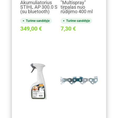
Akumuliatorius
"Multispray"
STIHL AP 300.0 S
tirpalas nuo
(su bluetooth)
rūdijimo 400 ml
Turime sandėlyje
Turime sandėlyje
349,00
€
7,30
€