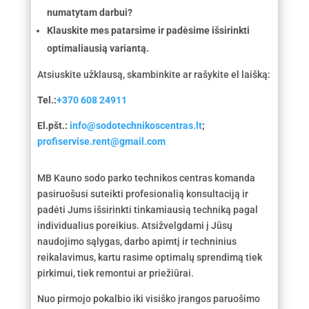
numatytam darbui?
Klauskite mes patarsime ir padėsime išsirinkti
optimaliausią variantą.
Atsiuskite užklausą, skambinkite ar rašykite el laišką:
Tel.:
+370 608 24911
El.pšt.:
info@sodotechnikoscentras.lt
;
profiservise.rent@gmail.com
MB Kauno sodo parko technikos centras komanda
pasiruošusi suteikti profesionalią konsultaciją ir
padėti Jums išsirinkti tinkamiausią techniką pagal
individualius poreikius. Atsižvelgdami į Jūsų
naudojimo sąlygas, darbo apimtį ir techninius
reikalavimus, kartu rasime optimalų sprendimą tiek
pirkimui, tiek remontui ar priežiūrai.
Nuo pirmojo pokalbio iki visiško įrangos paruošimo