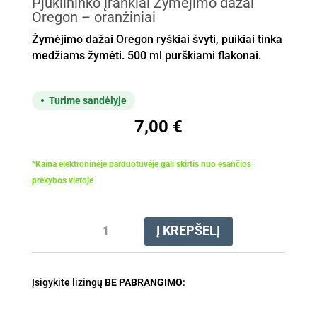
Pjūklininko įrankiai Žymėjimo dažai
Oregon – oranžiniai
Žymėjimo dažai Oregon ryškiai švyti, puikiai tinka
medžiams žymėti. 500 ml purškiami flakonai.
Turime sandėlyje
7,00
€
*Kaina elektroninėje parduotuvėje gali skirtis nuo esančios
prekybos vietoje
produkto
Į KREPŠELĮ
kiekis:
Pjūklininko
įrankiai
Įsigykite lizingų
Žymėjimo
BE PABRANGIMO
:
dažai
Oregon