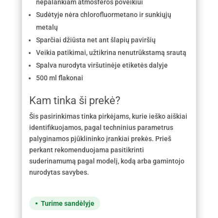
nepalankiam atmosferos poveikiui
Sudėtyje nėra chlorofluormetano ir sunkiųjų
metalų
Sparčiai džiūsta net ant šlapių paviršių
Veikia patikimai, užtikrina nenutrūkstamą srautą
Spalva nurodyta viršutinėje etiketės dalyje
500 ml flakonai
Kam tinka ši prekė?
Šis pasirinkimas tinka pirkėjams, kurie ieško aiškiai
identifikuojamos, pagal techninius parametrus
palyginamos pjūklininko įrankiai prekės. Prieš
perkant rekomenduojama pasitikrinti
suderinamumą pagal modelį, kodą arba gamintojo
nurodytas savybes.
Turime sandėlyje