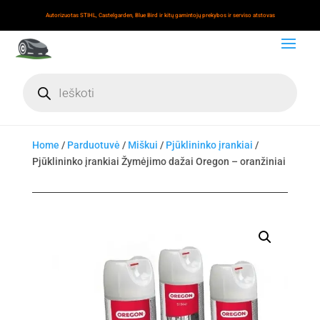
Autorizuotas STIHL, Castelgarden, Blue Bird ir kitų gamintojų prekybos ir serviso atstovas
Products
search
Home
/
Parduotuvė
/
Miškui
/
Pjūklininko įrankiai
/
Pjūklininko įrankiai Žymėjimo dažai Oregon – oranžiniai