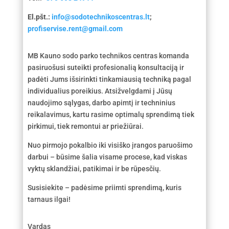
El.pšt.:
info@sodotechnikoscentras.lt
;
profiservise.rent@gmail.com
MB Kauno sodo parko technikos centras komanda
pasiruošusi suteikti profesionalią konsultaciją ir
padėti Jums išsirinkti tinkamiausią techniką pagal
individualius poreikius. Atsižvelgdami į Jūsų
naudojimo sąlygas, darbo apimtį ir techninius
reikalavimus, kartu rasime optimalų sprendimą tiek
pirkimui, tiek remontui ar priežiūrai.
Nuo pirmojo pokalbio iki visiško įrangos paruošimo
darbui – būsime šalia visame procese, kad viskas
vyktų sklandžiai, patikimai ir be rūpesčių.
Susisiekite – padėsime priimti sprendimą, kuris
tarnaus ilgai!
Vardas