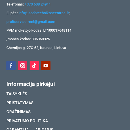
Telefonas:
+370 608 24911
El.pšt.:
info@sodotechnikoscentras.lt
;
profiservise.rent@gmail.com
PVM mokėtojo kodas: LT100017648114
Įmonės kodas: 306368325
Chemijos g. 27C-62, Kaunas, Lietuva
Informacija pirkėjui
TAISYKLĖS
PRISTATYMAS
GRĄŽINIMAS
PRIVATUMO POLITIKA
GARANTIJA
APIE MUS