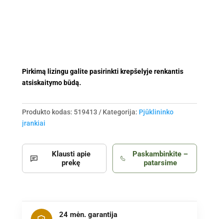
-
oranžiniai
Pirkimą lizingu galite pasirinkti krepšelyje renkantis
atsiskaitymo būdą.
Produkto kodas:
519413
Kategorija:
Pjūklininko
įrankiai
Klausti apie
Paskambinkite –
prekę
patarsime
24 mėn. garantija