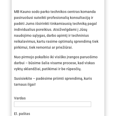
MB Kauno sodo parko technikos centras komanda
pasiruošusi suteikti profesionalią konsultaciją ir
padėti Jums išsirinkti tinkamiausią techniką pagal
individualius poreikius. Atsižvelgdami į Jūsų
naudojimo sąlygas, darbo apimtį ir techninius
reikalavimus, kartu rasime optimalų sprendimą tiek
pirkimui, tiek remontui ar priežiūrai.
Nuo pirmojo pokalbio iki visiško įrangos paruošimo
darbui – būsime šalia visame procese, kad viskas
vyktų sklandžiai, patikimai ir be rūpesčių.
Susisiekite – padėsime priimti sprendimą, kuris
tarnaus ilgai!
Vardas
El. paštas