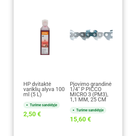
HP dvitaktė
Pjovimo grandinė
variklių alyva 100
1/4" P PICCO
ml (5 L)
MICRO 3 (PM3),
1,1 MM, 25 CM
Turime sandėlyje
Turime sandėlyje
2,50
€
15,60
€