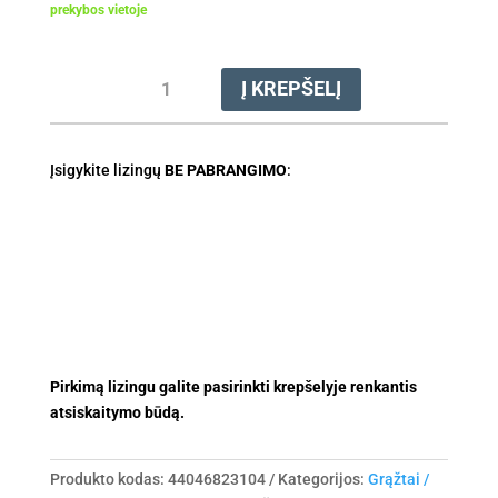
prekybos vietoje
produkto
Į KREPŠELĮ
kiekis:
Peilis
grąžto
Įsigykite lizingų
Ø
BE PABRANGIMO
:
150
mm
(BT121,130,131)
Pirkimą lizingu galite pasirinkti krepšelyje renkantis
atsiskaitymo būdą.
Produkto kodas:
44046823104
Kategorijos:
Grąžtai /