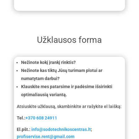
Užklausos forma
Nežinote kokį įrankį rinktis?
Nežinote kas tiktų Jūsų turimam plotui ar
numatytam darbui?
Klauskite mes patarsime ir padėsime išsirinkti
optimaliausią variantą.
Atsiuskite užklausą, skambinkite ar rašykite el laišką:
Tel.:
+370 608 24911
El.pšt.:
info@sodotechnikoscentras.lt
;
profiservise.rent@gmail.com