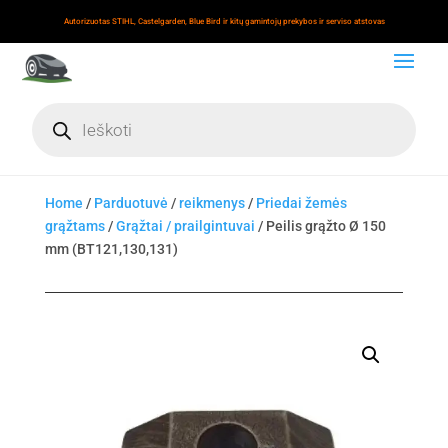
Autorizuotas STIHL, Castelgarden, Blue Bird ir kitų gamintojų prekybos ir serviso atstovas
Products
search
Home
/
Parduotuvė
/
reikmenys
/
Priedai žemės
grąžtams
/
Grąžtai / prailgintuvai
/ Peilis grąžto Ø 150
mm (BT121,130,131)