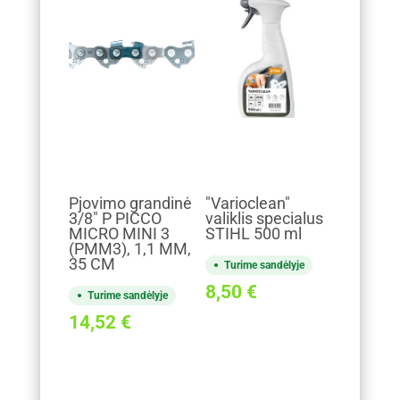
Pjovimo grandinė
"Varioclean"
3/8" P PICCO
valiklis specialus
MICRO MINI 3
STIHL 500 ml
(PMM3), 1,1 MM,
35 CM
Turime sandėlyje
8,50
€
Turime sandėlyje
14,52
€