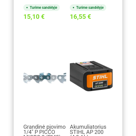
Turime sandėlyje
Turime sandėlyje
15,10
€
16,55
€
Grandinė pjovimo
Akumuliatorius
1/4" P PICCO
STIHL AP 200