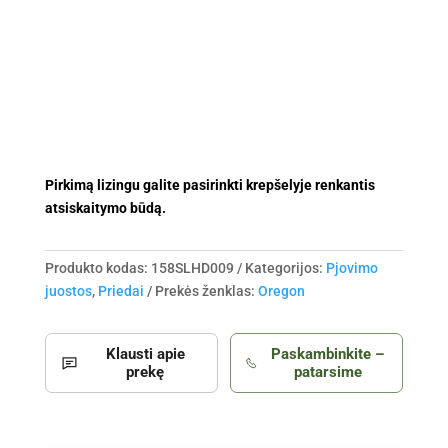
Pirkimą lizingu galite pasirinkti krepšelyje renkantis
atsiskaitymo būdą.
Produkto kodas:
158SLHD009
Kategorijos:
Pjovimo
juostos
,
Priedai
Prekės ženklas:
Oregon
Klausti apie
Paskambinkite –
prekę
patarsime