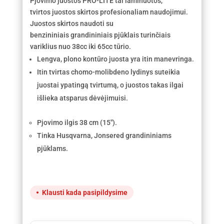
Pjovimo juostos PRO-LITE tai laminuotos,
tvirtos juostos skirtos profesionaliam naudojimui.
Juostos skirtos naudoti su
benzininiais grandininiais pjūklais turinčiais
variklius nuo 38cc iki 65cc tūrio.
Lengva, plono kontūro juosta yra itin manevringa.
Itin tvirtas chomo-molibdeno lydinys suteikia
juostai ypatingą tvirtumą, o juostos takas ilgai
išlieka atsparus dėvėjimuisi.
Pjovimo ilgis 38 cm (15″).
Tinka Husqvarna, Jonsered grandininiams
pjūklams.
Klausti kada pasipildysime