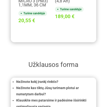
MICRO 3 (PM3)
(4,8 Ah)
1,1MM, 36 CM
Turime sandėlyje
Turime sandėlyje
189,00
€
20,55
€
Užklausos forma
Nežinote kokį įrankį rinktis?
Nežinote kas tiktų Jūsų turimam plotui ar
numatytam darbui?
Klauskite mes patarsime ir padėsime išsirinkti
optimaliausią variantą.