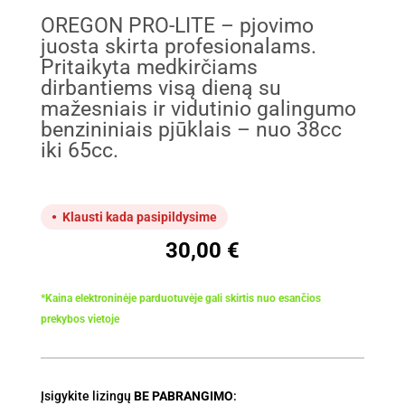
OREGON PRO-LITE – pjovimo
juosta skirta profesionalams.
Pritaikyta medkirčiams
dirbantiems visą dieną su
mažesniais ir vidutinio galingumo
benzininiais pjūklais – nuo 38cc
iki 65cc.
Klausti kada pasipildysime
30,00
€
*Kaina elektroninėje parduotuvėje gali skirtis nuo esančios
prekybos vietoje
Įsigykite lizingų
BE PABRANGIMO
: