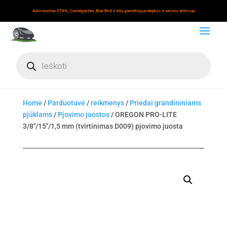
Autorizuotas STIHL, Castelgarden, Blue Bird ir kitų gamintojų prekybos ir serviso atstovas
Products
search
Home
/
Parduotuvė
/
reikmenys
/
Priedai grandininiams
pjūklams
/
Pjovimo juostos
/ OREGON PRO-LITE
3/8″/15″/1,5 mm (tvirtinimas D009) pjovimo juosta