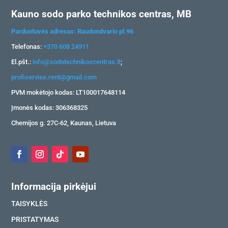
Kauno sodo parko technikos centras, MB
Parduotuvės adresas: Raudondvario pl.96
Telefonas:
+370 608 24911
El.pšt.:
info@sodotechnikoscentras.lt
;
profiservise.rent@gmail.com
PVM mokėtojo kodas: LT100017648114
Įmonės kodas: 306368325
Chemijos g. 27C-62, Kaunas, Lietuva
Informacija pirkėjui
TAISYKLĖS
PRISTATYMAS