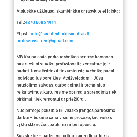
Atsiuskite užklausą, skambinkite ar rašykite el laišką:
Tel.:
+370 608 24911
El.pšt.:
info@sodotechnikoscentras.lt
;
profiservise.rent@gmail.com
MB Kauno sodo parko technikos centras komanda
pasiruošusi suteikti profesionalią konsultaciją ir
padėti Jums išsirinkti tinkamiausią techniką pagal
individualius poreikius. Atsižvelgdami į Jūsų
naudojimo sąlygas, darbo apimtį ir techninius
reikalavimus, kartu rasime optimalų sprendimą tiek
pirkimui, tiek remontui ar priežiūrai.
Nuo pirmojo pokalbio iki visiško įrangos paruošimo
darbui – būsime šalia visame procese, kad viskas
vyktų sklandžiai, patikimai ir be rūpesčių.
Susisiekite – padėsime priimti sprendimą, kuris