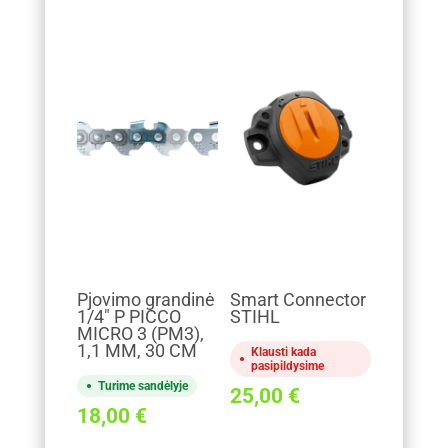
Pjovimo grandinė
Smart Connector
1/4" P PICCO
STIHL
MICRO 3 (PM3),
1,1 MM, 30 CM
Klausti kada
pasipildysime
Turime sandėlyje
25,00
€
18,00
€