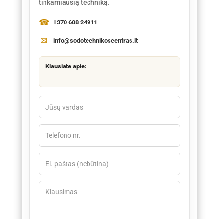
tinkamiausią techniką.
+370 608 24911
info@sodotechnikoscentras.lt
Klausiate apie: