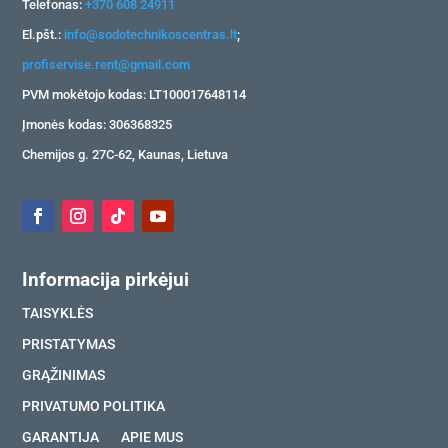
Telefonas:
+370 608 24911
El.pšt.:
info@sodotechnikoscentras.lt
;
profiservise.rent@gmail.com
PVM mokėtojo kodas: LT100017648114
Įmonės kodas: 306368325
Chemijos g. 27C-62, Kaunas, Lietuva
Informacija pirkėjui
TAISYKLĖS
PRISTATYMAS
GRĄŽINIMAS
PRIVATUMO POLITIKA
GARANTIJA
APIE MUS