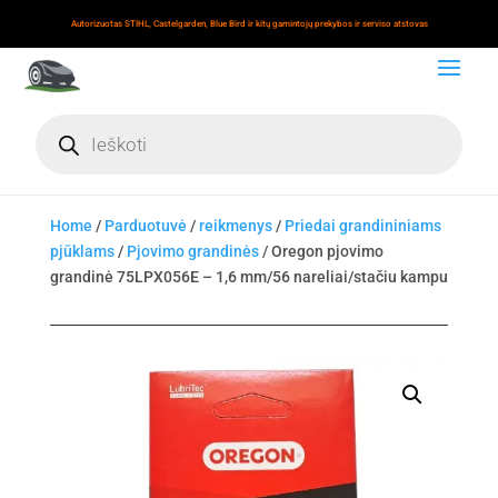
Autorizuotas STIHL, Castelgarden, Blue Bird ir kitų gamintojų prekybos ir serviso atstovas
Products
search
Home
/
Parduotuvė
/
reikmenys
/
Priedai grandininiams
pjūklams
/
Pjovimo grandinės
/ Oregon pjovimo
grandinė 75LPX056E – 1,6 mm/56 nareliai/stačiu kampu