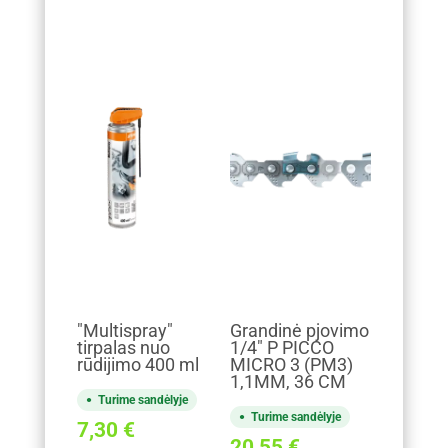
"Multispray"
Grandinė pjovimo
tirpalas nuo
1/4" P PICCO
rūdijimo 400 ml
MICRO 3 (PM3)
1,1MM, 36 CM
Turime sandėlyje
Turime sandėlyje
7,30
€
20,55
€