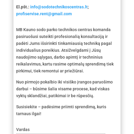
El.pšt.:
info@sodotechnikoscentras.lt
;
profiservise.rent@gmail.com
MB Kauno sodo parko technikos centras komanda
pasiruošusi suteikti profesionalią konsultaciją ir
padėti Jums išsirinkti tinkamiausią techniką pagal
individualius poreikius. Atsižvelgdami į Jūsų
naudojimo sąlygas, darbo apimtį ir techninius
reikalavimus, kartu rasime optimalų sprendimą tiek
pirkimui, tiek remontui ar priežiūrai.
Nuo pirmojo pokalbio iki visiško įrangos paruošimo
darbui – būsime šalia visame procese, kad viskas
vyktų sklandžiai, patikimai ir be rūpesčių.
Susisiekite – padėsime priimti sprendimą, kuris
tarnaus ilgai!
Vardas