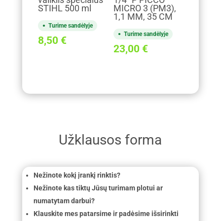
valiklis specialus
1/4" P PICCO
STIHL 500 ml
MICRO 3 (PM3),
1,1 MM, 35 CM
Turime sandėlyje
Turime sandėlyje
8,50
€
23,00
€
Užklausos forma
Nežinote kokį įrankį rinktis?
Nežinote kas tiktų Jūsų turimam plotui ar
numatytam darbui?
Klauskite mes patarsime ir padėsime išsirinkti