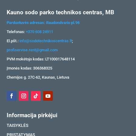
Kauno sodo parko technikos centras, MB
Parduotuvės adresas: Raudondvario pl.96
Telefonas:
+370 608 24911
El.pšt.:
info@sodotechnikoscentras.lt
;
profiservise.rent@gmail.com
PVM mokėtojo kodas: LT100017648114
Įmonės kodas: 306368325
Chemijos g. 27C-62, Kaunas, Lietuva
Informacija pirkėjui
TAISYKLĖS
PRISTATYMAS