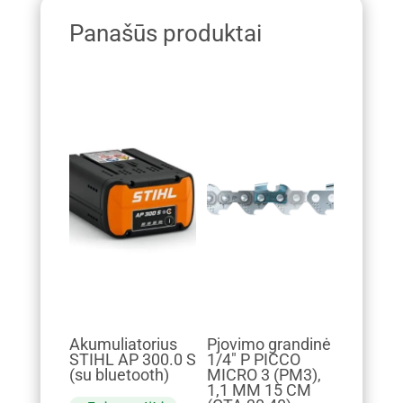
Panašūs produktai
Akumuliatorius
Pjovimo grandinė
STIHL AP 300.0 S
1/4" P PICCO
(su bluetooth)
MICRO 3 (PM3),
1,1 MM 15 CM