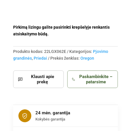
Pirkimą lizingu galite pasirinkti krepšelyje renkantis
atsiskaitymo būdą.
Produkto kodas:
22LGX062E
Kategorijos:
Pjovimo
grandinės
,
Priedai
Prekės ženklas:
Oregon
Klausti apie
Paskambinkite –
prekę
patarsime
24 mėn. garantija
Kokybės garantija