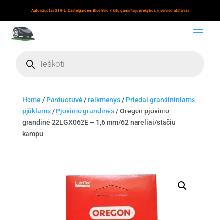
Autorizuotas STIHL, Castelgarden, Blue Bird ir kitų gamintojų prekybos ir serviso atstovas
Products
search
Home
/
Parduotuvė
/
reikmenys
/
Priedai grandininiams
pjūklams
/
Pjovimo grandinės
/ Oregon pjovimo
grandinė 22LGX062E – 1,6 mm/62 nareliai/stačiu
kampu