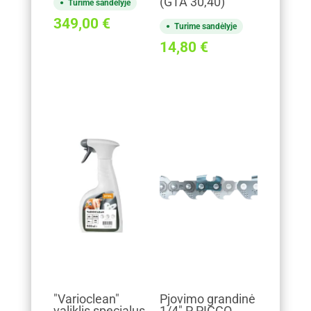
(GTA 30,40)
Turime sandėlyje
349,00
€
Turime sandėlyje
14,80
€
"Varioclean"
Pjovimo grandinė