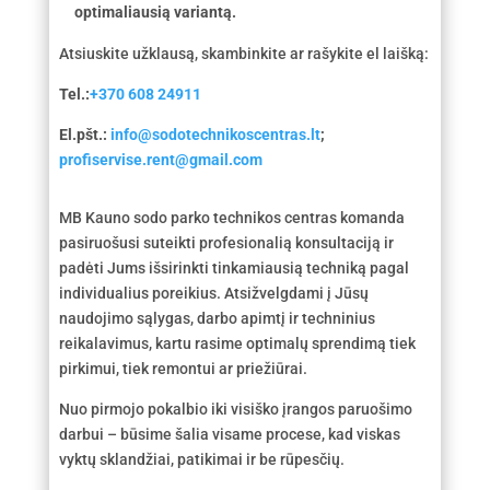
optimaliausią variantą.
Atsiuskite užklausą, skambinkite ar rašykite el laišką:
Tel.:
+370 608 24911
El.pšt.:
info@sodotechnikoscentras.lt
;
profiservise.rent@gmail.com
MB Kauno sodo parko technikos centras komanda
pasiruošusi suteikti profesionalią konsultaciją ir
padėti Jums išsirinkti tinkamiausią techniką pagal
individualius poreikius. Atsižvelgdami į Jūsų
naudojimo sąlygas, darbo apimtį ir techninius
reikalavimus, kartu rasime optimalų sprendimą tiek
pirkimui, tiek remontui ar priežiūrai.
Nuo pirmojo pokalbio iki visiško įrangos paruošimo
darbui – būsime šalia visame procese, kad viskas
vyktų sklandžiai, patikimai ir be rūpesčių.