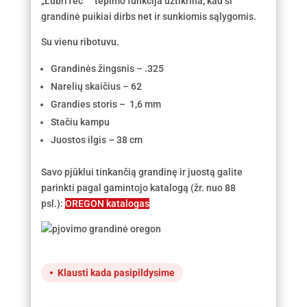
„LubriTec™” tepimo funkcija užtikrina, kad ši
grandinė puikiai dirbs net ir sunkiomis sąlygomis.
Su vienu ribotuvu.
Grandinės žingsnis – .325
Narelių skaičius – 62
Grandies storis – 1,6 mm
Stačiu kampu
Juostos ilgis – 38 cm
Savo pjūklui tinkančią grandinę ir juostą galite
parinkti pagal gamintojo katalogą (žr. nuo 88
psl.):
OREGON katalogas
Klausti kada pasipildysime