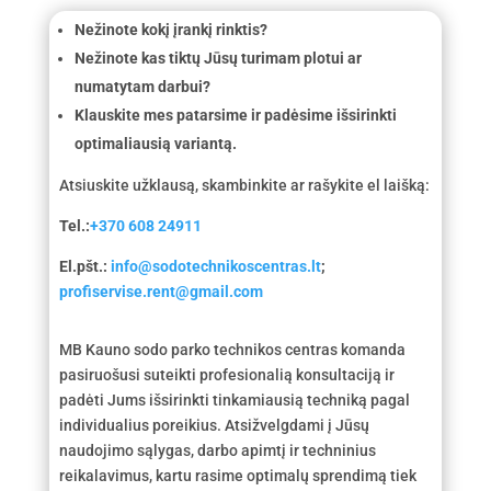
Nežinote kokį įrankį rinktis?
Nežinote kas tiktų Jūsų turimam plotui ar
numatytam darbui?
Klauskite mes patarsime ir padėsime išsirinkti
optimaliausią variantą.
Atsiuskite užklausą, skambinkite ar rašykite el laišką:
Tel.:
+370 608 24911
El.pšt.:
info@sodotechnikoscentras.lt
;
profiservise.rent@gmail.com
MB Kauno sodo parko technikos centras komanda
pasiruošusi suteikti profesionalią konsultaciją ir
padėti Jums išsirinkti tinkamiausią techniką pagal
individualius poreikius. Atsižvelgdami į Jūsų
naudojimo sąlygas, darbo apimtį ir techninius
reikalavimus, kartu rasime optimalų sprendimą tiek