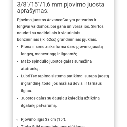
3/8″/15″/1,6 mm pjovimo juosta
aprašymas:
Pjovimo juostos AdvanceCut yra patvarios ir
lengvai valdomos, bei gana universalios. Skirtos
naudoti su nedideliais ir vidutiniais
benzininiais (iki 62cc) grandininiais pjūklais.
Plona ir simetriška forma daro pjovimo juostą
lengvą, manevringą ir ilgaamžę.
Mažo spindulio juostos galas sumažina
atatranką.
LubriTec tepimo sistema patikimai sutepa juostą
ir grandinę, todėl jos mažiau dėvisi ir tarnaus
ilgiau.
Juostos galas su daugiau kniedžių užtikrina
ilgalaikį patvarumą.
Pjovimo ilgis 38 cm (15″).
Tinka Stihl grandininiams pjūklams.