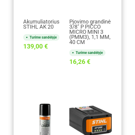
Akumuliatorius
Pjovimo grandinė
STIHL AK 20
3/8" P PICCO
MICRO MINI 3
(PMM3), 1,1 MM,
Turime sandėlyje
40 CM
139,00
€
Turime sandėlyje
16,26
€