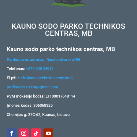
KAUNO SODO PARKO TECHNIKOS
CENTRAS, MB
Kauno sodo parko technikos centras, MB
Parduotuvės adresas: Raudondvario pl.96
Telefonas:
+370 608 24911
El.pšt.:
info@sodotechnikoscentras.lt
;
profiservise.rent@gmail.com
PVM mokėtojo kodas: LT100017648114
Įmonės kodas: 306368325
Chemijos g. 27C-62, Kaunas, Lietuva