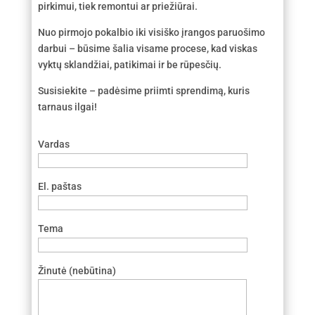
pirkimui, tiek remontui ar priežiūrai.
Nuo pirmojo pokalbio iki visiško įrangos paruošimo
darbui – būsime šalia visame procese, kad viskas
vyktų sklandžiai, patikimai ir be rūpesčių.
Susisiekite – padėsime priimti sprendimą, kuris
tarnaus ilgai!
Vardas
El. paštas
Tema
Žinutė (nebūtina)