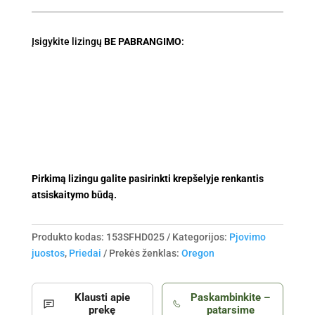
Įsigykite lizingų
BE PABRANGIMO
:
Pirkimą lizingu galite pasirinkti krepšelyje renkantis
atsiskaitymo būdą.
Produkto kodas:
153SFHD025
Kategorijos:
Pjovimo
juostos
,
Priedai
Prekės ženklas:
Oregon
Klausti apie
Paskambinkite –
prekę
patarsime