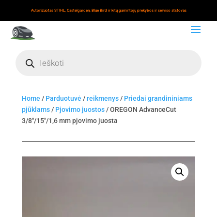
Autorizuotas STIHL, Castelgarden, Blue Bird ir kitų gamintojų prekybos ir serviso atstovas
Products
search
Home
/
Parduotuvė
/
reikmenys
/
Priedai grandininiams
pjūklams
/
Pjovimo juostos
/ OREGON AdvanceCut
3/8″/15″/1,6 mm pjovimo juosta