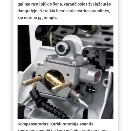
galima rasti pjūklo šone, varančiosios žvaigždutės
dangtelyje. Nereikia liestis prie aštrios grandinės,
kai norima ją įtempti.
Kompensatorius: Karbiuratoriuje esantis
kontroleris neleidžia kuro mišiniui tapti per daug