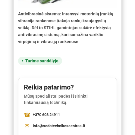
Antivibracinė sistema: Intensyvi motorinių įrankių
vibracija rankenose įtakoja rankų kraujagyslių
veiklą. Dėl to STIHL gamintojas sukūrė efektyvią
antivibracinę sistemą, kuri sumažina variklio
virpėjimą ir vibraciją rankenose
Turime sandėlyje
Reikia patarimo?
Mūsų specialistai padės išsirinkti
tinkamiausią techniką.
+370 608 24911
info@sodotechnikoscentras.lt