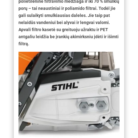
polietileninė filtravimo medžiaga ir iki 70 % smulkių
porų – tai neaustiniai ir poliamido filtrai. Todėl jie
gali sulaikyti smulkiausias daleles. Jie taip pat
nelaidūs vandeniui bei alyvai ir lengvai valomi.
Apvali filtro kasetė su greituoju užraktu ir PET
antgaliu leidžia be įrankių akimirksniu įdėti ir išimti
filtrą.