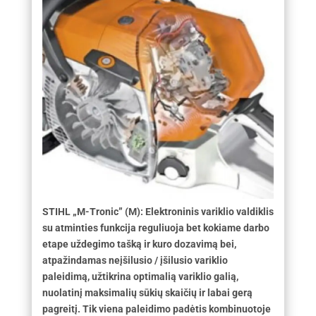
STIHL „M-Tronic” (M): Elektroninis variklio valdiklis
su atminties funkcija reguliuoja bet kokiame darbo
etape uždegimo tašką ir kuro dozavimą bei,
atpažindamas neįšilusio / įšilusio variklio
paleidimą, užtikrina optimalią variklio galią,
nuolatinį maksimalių sūkių skaičių ir labai gerą
pagreitį. Tik viena paleidimo padėtis kombinuotoje