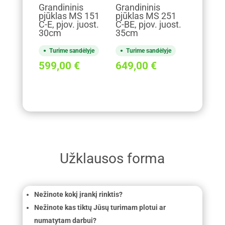
Grandininis
Grandininis
pjūklas MS 151
pjūklas MS 251
C-E, pjov. juost.
C-BE, pjov. juost.
30cm
35cm
Turime sandėlyje
Turime sandėlyje
599,00
€
649,00
€
Užklausos forma
Nežinote kokį įrankį rinktis?
Nežinote kas tiktų Jūsų turimam plotui ar
numatytam darbui?