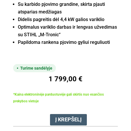
Su karbido pjovimo grandine, skirta pjauti
atsparias medžiagas
Didelis pagreitis dėl 4,4 kW galios variklio
Optimalus variklio darbas ir lengvas užvedimas
su STIHL „M-Tronic“
Papildoma rankena pjovimo gyliui reguliuoti
Turime sandėlyje
1 799,00
€
*Kaina elektroninėje parduotuvėje gali skirtis nuo esančios
prekybos vietoje
Į KREPŠELĮ
produkto
kiekis: