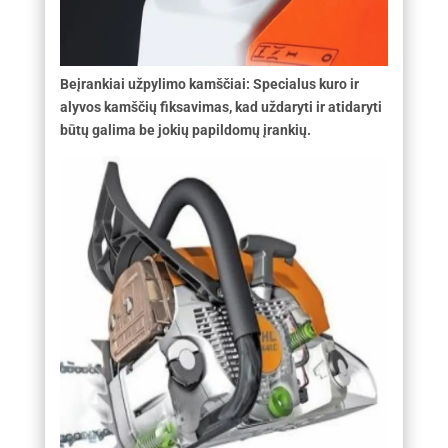
Beįrankiai užpylimo kamščiai: Specialus kuro ir
alyvos kamščių fiksavimas, kad uždaryti ir atidaryti
būtų galima be jokių papildomų įrankių.