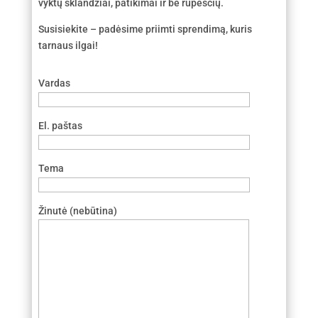
vyktų sklandžiai, patikimai ir be rūpesčių.
Susisiekite – padėsime priimti sprendimą, kuris
tarnaus ilgai!
Vardas
El. paštas
Tema
Žinutė (nebūtina)