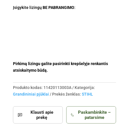
Motorinis
Įsigykite lizingų
BE PABRANGIMO
:
pjūklas
MS
462
C-
M
R
su
50cm
Pirkimą lizingu galite pasirinkti krepšelyje renkantis
pjovim.
atsiskaitymo būdą.
juost.
ir
Rapid
Produkto kodas:
11420113003A
Kategorija:
Duro
Grandininiai pjūklai
Prekės ženklas:
STIHL
R
grand.
Klausti apie
Paskambinkite –
prekę
patarsime