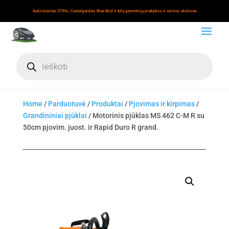
Autorizuotas STIHL, Castelgarden, Blue Bird ir kitų gamintojų prekybos ir serviso atstovas
Products
search
Home
/
Parduotuvė
/
Produktai
/
Pjovimas ir kirpimas
/
Grandininiai pjūklai
/ Motorinis pjūklas MS 462 C-M R su
50cm pjovim. juost. ir Rapid Duro R grand.