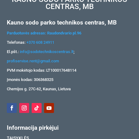
CENTRAS, MB
Kauno sodo parko technikos centras, MB
Parduotuvės adresas: Raudondvario pl.96
Telefonas:
+370 608 24911
El.pšt.:
info@sodotechnikoscentras.lt
;
profiservise.rent@gmail.com
PVM mokėtojo kodas: LT100017648114
Įmonės kodas: 306368325
Chemijos g. 27C-62, Kaunas, Lietuva
Informacija pirkėjui
TAISYKLĖS