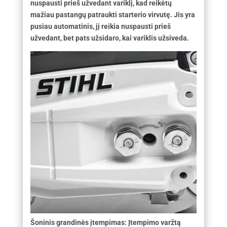
nuspausti prieš užvedant variklį, kad reikėtų
mažiau pastangų patraukti starterio virvutę. Jis yra
pusiau automatinis, jį reikia nuspausti prieš
užvedant, bet pats užsidaro, kai variklis užsiveda.
Šoninis grandinės įtempimas: Įtempimo varžtą