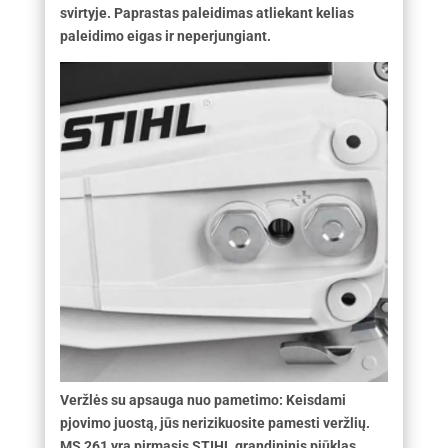
svirtyje. Paprastas paleidimas atliekant kelias
paleidimo eigas ir neperjungiant.
Veržlės su apsauga nuo pametimo: Keisdami
pjovimo juostą, jūs nerizikuosite pamesti veržlių.
MS 261 yra pirmasis STIHL grandininis pjūklas