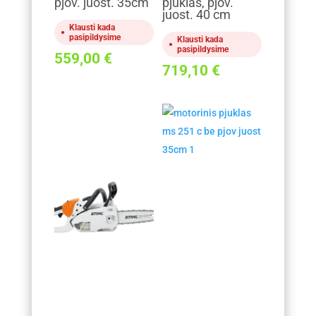
pjov. juost. 35cm
pjūklas, pjov.
juost. 40 cm
Klausti kada
pasipildysime
Klausti kada
pasipildysime
559,00
€
719,10
€