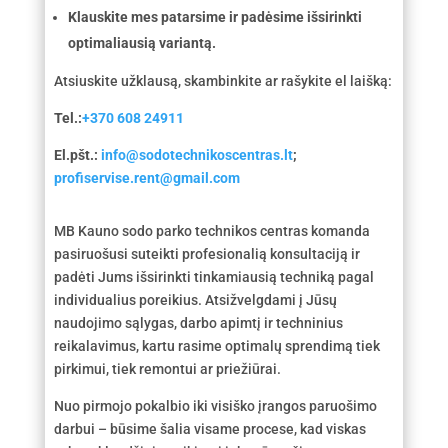
Klauskite mes patarsime ir padėsime išsirinkti
optimaliausią variantą.
Atsiuskite užklausą, skambinkite ar rašykite el laišką:
Tel.:
+370 608 24911
El.pšt.:
info@sodotechnikoscentras.lt
;
profiservise.rent@gmail.com
MB Kauno sodo parko technikos centras komanda
pasiruošusi suteikti profesionalią konsultaciją ir
padėti Jums išsirinkti tinkamiausią techniką pagal
individualius poreikius. Atsižvelgdami į Jūsų
naudojimo sąlygas, darbo apimtį ir techninius
reikalavimus, kartu rasime optimalų sprendimą tiek
pirkimui, tiek remontui ar priežiūrai.
Nuo pirmojo pokalbio iki visiško įrangos paruošimo
darbui – būsime šalia visame procese, kad viskas