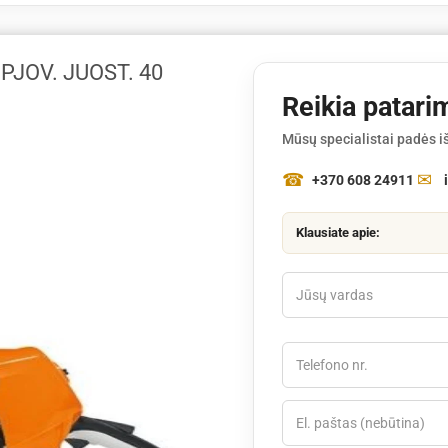
PJOV. JUOST. 40
Reikia patari
Mūsų specialistai padės iš
+370 608 24911
Klausiate apie: