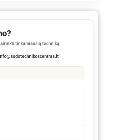
mo?
sirinkti tinkamiausią techniką.
info@sodotechnikoscentras.lt