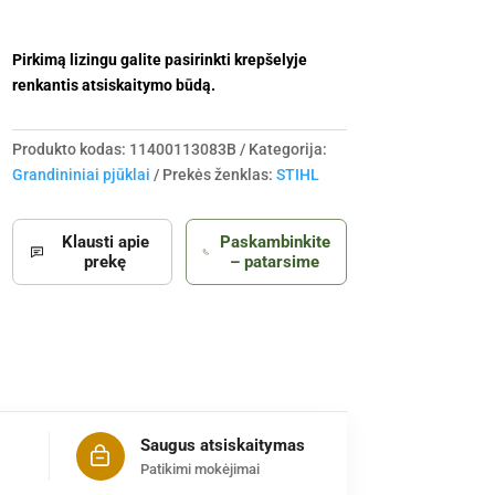
Pirkimą lizingu galite pasirinkti krepšelyje
renkantis atsiskaitymo būdą.
Produkto kodas:
11400113083B
Kategorija:
Grandininiai pjūklai
Prekės ženklas:
STIHL
Klausti apie
Paskambinkite
prekę
– patarsime
Saugus atsiskaitymas
Patikimi mokėjimai