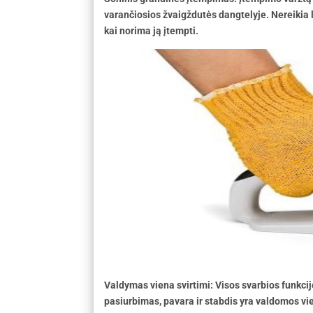
varančiosios žvaigždutės dangtelyje. Nereikia l
kai norima ją įtempti.
Valdymas viena svirtimi: Visos svarbios funkci
pasiurbimas, pavara ir stabdis yra valdomos vi