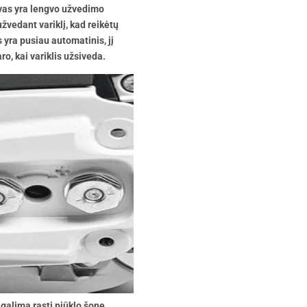
vas yra lengvo užvedimo
žvedant variklį, kad reikėtų
 yra pusiau automatinis, jį
ro, kai variklis užsiveda.
galima rasti pjūklo šone,