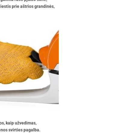
iestis prie aštrios grandinės,
jos, kaip užvedimas,
enos svirties pagalba.