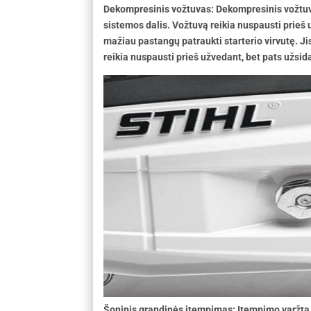
Dekompresinis vožtuvas: Dekompresinis vožtu
sistemos dalis. Vožtuvą reikia nuspausti prieš u
mažiau pastangų patraukti starterio virvutę. Jis
reikia nuspausti prieš užvedant, bet pats užsida
Šoninis grandinės įtempimas: Įtempimo varžtą 