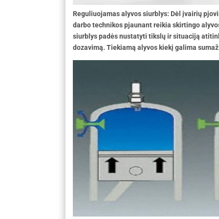
Reguliuojamas alyvos siurblys: Dėl įvairių pjovi
darbo technikos pjaunant reikia skirtingo alyv
siurblys padės nustatyti tikslų ir situaciją atit
dozavimą. Tiekiamą alyvos kiekį galima sumažin