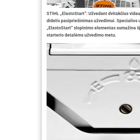
STIHL „ElastoStart”: Užvedant dvitakčius vidau
didelis pasipriešinimas užvedimui. Specialios
„ElastoStart“ slopinimo elementas sumažina šį
starterio detalėms užvedimo metu.