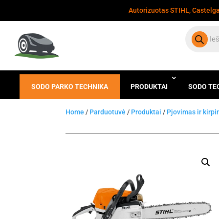
Autorizuotas STIHL, Castelgar
Products
search
SODO PARKO TECHNIKA
PRODUKTAI
SODO TE
Home
/
Parduotuvė
/
Produktai
/
Pjovimas ir kirp