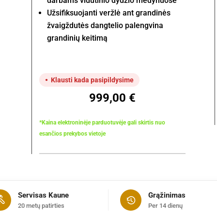
darbams vidutinio dydžio medynuose
Užsifiksuojanti veržlė ant grandinės
žvaigždutės dangtelio palengvina
grandinių keitimą
Klausti kada pasipildysime
999,00
€
*Kaina elektroninėje parduotuvėje gali skirtis nuo
esančios prekybos vietoje
Servisas Kaune
Grąžinimas
20 metų patirties
Per 14 dienų