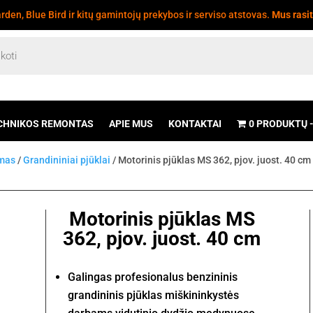
den, Blue Bird ir kitų gamintojų prekybos ir serviso atstovas.
Mus rasi
CHNIKOS REMONTAS
APIE MUS
KONTAKTAI
0 PRODUKTŲ
imas
/
Grandininiai pjūklai
/ Motorinis pjūklas MS 362, pjov. juost. 40 cm
Motorinis pjūklas MS
362, pjov. juost. 40 cm
Galingas profesionalus benzininis
grandininis pjūklas miškininkystės