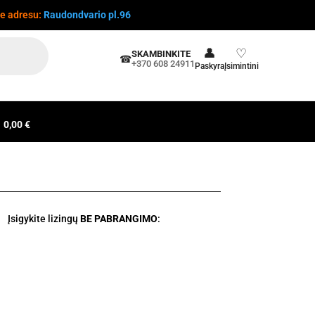
te adresu:
Raudondvario pl.96
👤
♡
SKAMBINKITE
☎
+370 608 24911
Paskyra
Įsimintini
0,00 €
Įsigykite lizingų
BE PABRANGIMO
: