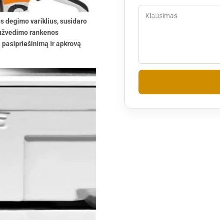
s degimo variklius, susidaro
 užvedimo rankenos
 pasipriešinimą ir apkrovą