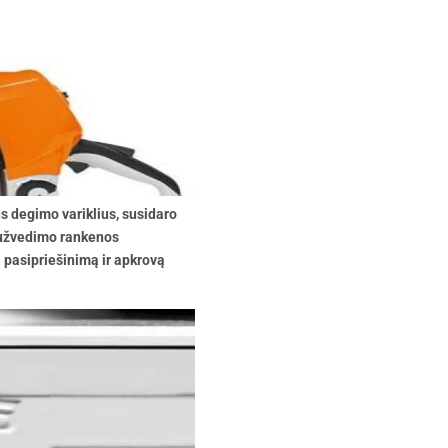
s degimo variklius, susidaro
 užvedimo rankenos
 pasipriešinimą ir apkrovą