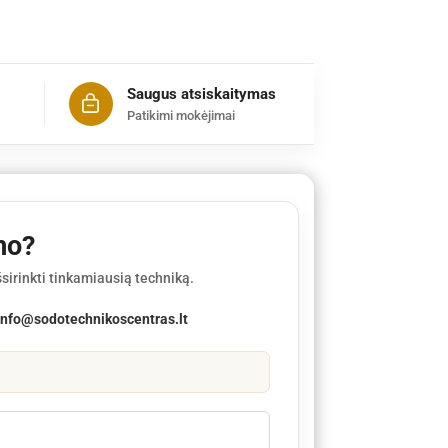
Saugus atsiskaitymas
Patikimi mokėjimai
mo?
sirinkti tinkamiausią techniką.
info@sodotechnikoscentras.lt