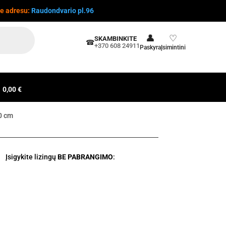
te adresu:
Raudondvario pl.96
👤
♡
SKAMBINKITE
☎
+370 608 24911
Paskyra
Įsimintini
0,00 €
40 cm
Įsigykite lizingų
BE PABRANGIMO
: