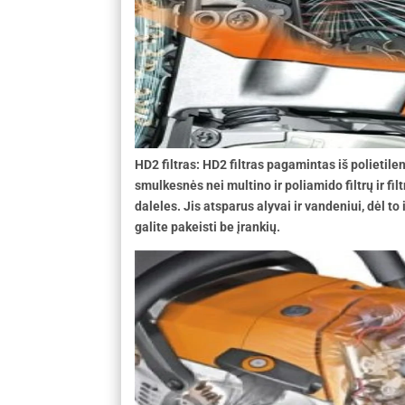
HD2 filtras: HD2 filtras pagamintas iš polietileno
smulkesnės nei multino ir poliamido filtrų ir fi
daleles. Jis atsparus alyvai ir vandeniui, dėl to
galite pakeisti be įrankių.