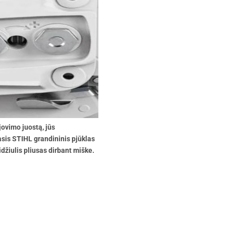
ovimo juostą, jūs
asis STIHL grandininis pjūklas
džiulis pliusas dirbant miške.