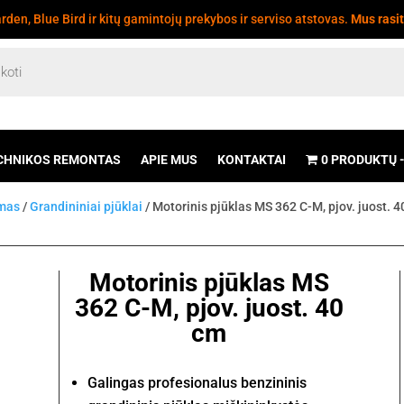
den, Blue Bird ir kitų gamintojų prekybos ir serviso atstovas.
Mus rasi
CHNIKOS REMONTAS
APIE MUS
KONTAKTAI
0 PRODUKTŲ
imas
/
Grandininiai pjūklai
/ Motorinis pjūklas MS 362 C-M, pjov. juost. 
Motorinis pjūklas MS
362 C-M, pjov. juost. 40
cm
Galingas profesionalus benzininis