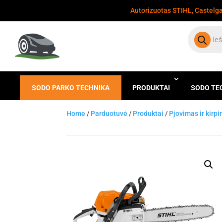
Autorizuotas STIHL, Castelgar
Products
search
SODO PARKO TECHNIKA
PRODUKTAI
SODO TE
Home
/
Parduotuvė
/
Produktai
/
Pjovimas ir kirp