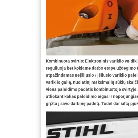
Kombinuota svirtis: Elektroninis variklio valdik
reguliuoja bet kokiame darbo etape uždegimo t
atpažindamas neįšilusio / įšilusio variklio pale
variklio galią, nuolatinį maksimalių sūkių skaiči
viena paleidimo padėtis kombinuotoje svirtyje
atliekant kelias paleidimo eigas ir neperjungiant
grįžta į savo darbinę padėtį. Todėl dar šiltą pjū