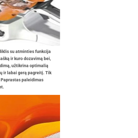
iklis su atminties funkcija
ašką ir kuro dozavimą bei,
idimą, užtikrina optimalią
ų ir labai gerą pagreitį. Tik
. Paprastas paleidimas
nt.