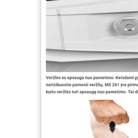
Veržlės su apsauga nuo pametimo: Keisdami pj
nerizikuosite pamesti veržlių. MS 261 yra pirm
kurio veržlės turi apsaugą nuo pametimo. Tai di