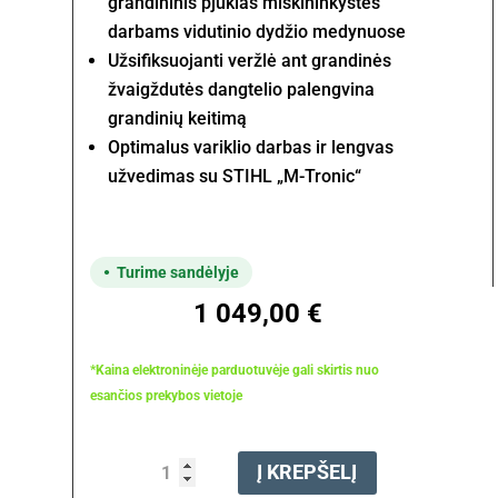
grandininis pjūklas miškininkystės
darbams vidutinio dydžio medynuose
Užsifiksuojanti veržlė ant grandinės
žvaigždutės dangtelio palengvina
grandinių keitimą
Optimalus variklio darbas ir lengvas
užvedimas su STIHL „M-Tronic“
Turime sandėlyje
1 049,00
€
*Kaina elektroninėje parduotuvėje gali skirtis nuo
esančios prekybos vietoje
produkto
Į KREPŠELĮ
kiekis: