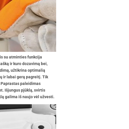
lis su atminties funkcija
ašką ir kuro dozavimą bei,
idimą, užtikrina optimalią
ų ir labai gerą pagreitį. Tik
. Paprastas paleidimas
. Išjungus pjūklą, svirtis
klą galima iš naujo vėl užvesti.