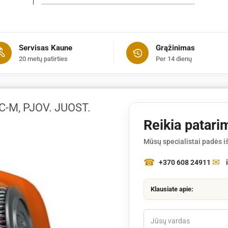
Motorinis
pjūklas
MS
362
Servisas Kaune
Grąžinimas
C-
20 metų patirties
Per 14 dienų
M,
pjov.
juost.
40
-M, PJOV. JUOST.
cm
Reikia patari
Mūsų specialistai padės iš
+370 608 24911
Klausiate apie: