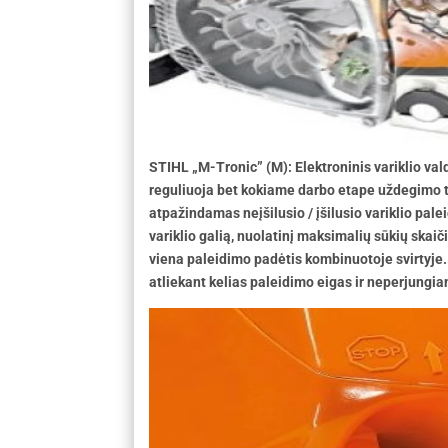
STIHL „M-Tronic” (M): Elektroninis variklio vald
reguliuoja bet kokiame darbo etape uždegimo t
atpažindamas neįšilusio / įšilusio variklio pale
variklio galią, nuolatinį maksimalių sūkių skaiči
viena paleidimo padėtis kombinuotoje svirtyje
atliekant kelias paleidimo eigas ir neperjungia