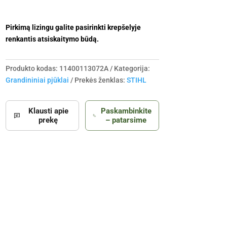
Pirkimą lizingu galite pasirinkti krepšelyje
renkantis atsiskaitymo būdą.
Produkto kodas:
11400113072A
Kategorija:
Grandininiai pjūklai
Prekės ženklas:
STIHL
Klausti apie
Paskambinkite
prekę
– patarsime