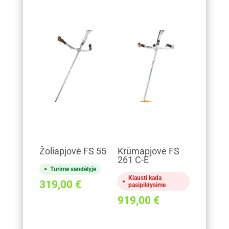
Žoliapjovė FS 55
Krūmapjovė FS
261 C-E
Turime sandėlyje
Klausti kada
319,00
€
pasipildysime
919,00
€