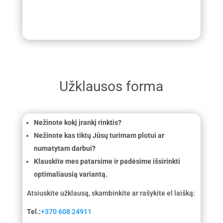
Užklausos forma
Nežinote kokį įrankį rinktis?
Nežinote kas tiktų Jūsų turimam plotui ar
numatytam darbui?
Klauskite mes patarsime ir padėsime išsirinkti
optimaliausią variantą.
Atsiuskite užklausą, skambinkite ar rašykite el laišką:
Tel.:
+370 608 24911