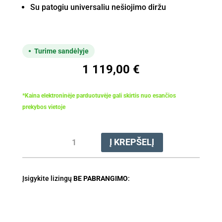
Su patogiu universaliu nešiojimo diržu
Turime sandėlyje
1 119,00
€
*Kaina elektroninėje parduotuvėje gali skirtis nuo esančios
prekybos vietoje
produkto
Į KREPŠELĮ
kiekis:
Krūmapjovė
FS
Įsigykite lizingų
460
BE PABRANGIMO
:
C-
EM
K