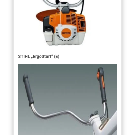
STIHL „ErgoStart“ (E)