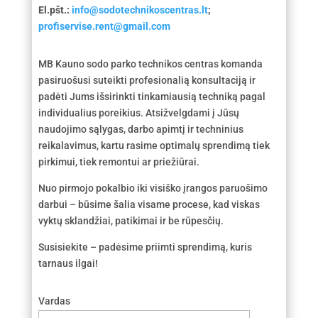
El.pšt.:
info@sodotechnikoscentras.lt
;
profiservise.rent@gmail.com
MB Kauno sodo parko technikos centras komanda
pasiruošusi suteikti profesionalią konsultaciją ir
padėti Jums išsirinkti tinkamiausią techniką pagal
individualius poreikius. Atsižvelgdami į Jūsų
naudojimo sąlygas, darbo apimtį ir techninius
reikalavimus, kartu rasime optimalų sprendimą tiek
pirkimui, tiek remontui ar priežiūrai.
Nuo pirmojo pokalbio iki visiško įrangos paruošimo
darbui – būsime šalia visame procese, kad viskas
vyktų sklandžiai, patikimai ir be rūpesčių.
Susisiekite – padėsime priimti sprendimą, kuris
tarnaus ilgai!
Vardas