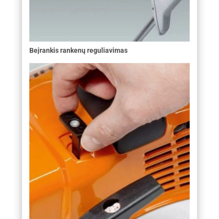
Beįrankis rankenų reguliavimas