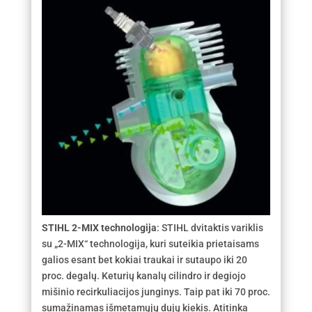
STIHL 2-MIX technologija
:
STIHL dvitaktis variklis
su „2-MIX“ technologija, kuri suteikia prietaisams
galios esant bet kokiai traukai ir sutaupo iki 20
proc. degalų. Keturių kanalų cilindro ir degiojo
mišinio recirkuliacijos junginys. Taip pat iki 70 proc.
sumažinamas išmetamųjų dujų kiekis. Atitinka