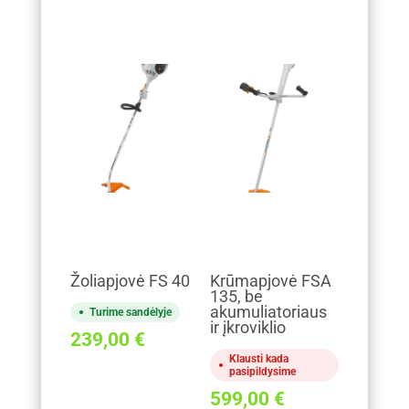
Žoliapjovė FS 40
Krūmapjovė FSA
135, be
akumuliatoriaus
Turime sandėlyje
ir įkroviklio
239,00
€
Klausti kada
pasipildysime
599,00
€