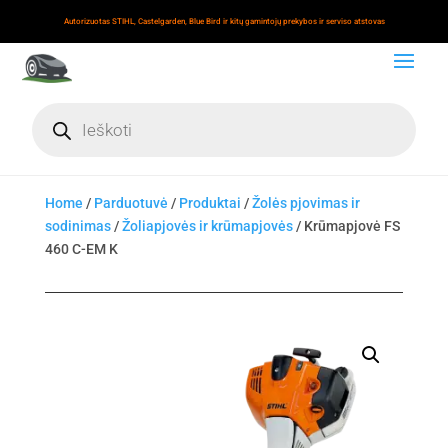
Autorizuotas STIHL, Castelgarden, Blue Bird ir kitų gamintojų prekybos ir serviso atstovas
Products
search
Home
/
Parduotuvė
/
Produktai
/
Žolės pjovimas ir
sodinimas
/
Žoliapjovės ir krūmapjovės
/ Krūmapjovė FS
460 C-EM K