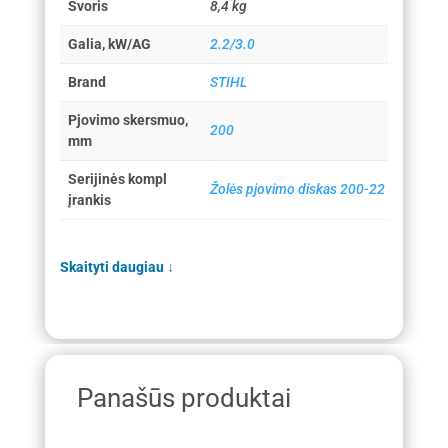
Svoris
8,4 kg
Galia, kW/AG
2.2/3.0
Brand
STIHL
Pjovimo skersmuo,
200
mm
Serijinės kompl
Žolės pjovimo diskas 200-22
įrankis
Skaityti daugiau
↓
Panašūs produktai