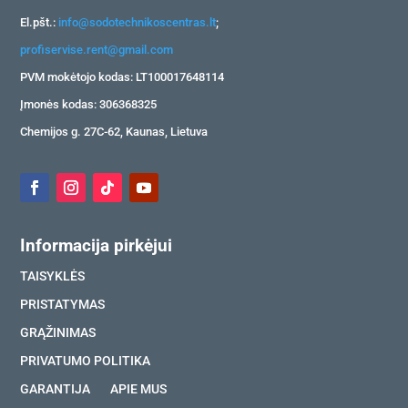
El.pšt.:
info@sodotechnikoscentras.lt
;
profiservise.rent@gmail.com
PVM mokėtojo kodas: LT100017648114
Įmonės kodas: 306368325
Chemijos g. 27C-62, Kaunas, Lietuva
Informacija pirkėjui
TAISYKLĖS
PRISTATYMAS
GRĄŽINIMAS
PRIVATUMO POLITIKA
GARANTIJA
APIE MUS