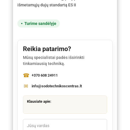
išmetamųjų dujų standartą ES II
Turime sandėlyje
Reikia patarimo?
Mūsų specialistai padės išsirinkti
tinkamiausią techniką.
+370 608 24911
info@sodotechnikoscentras.lt
Klausiate apie: