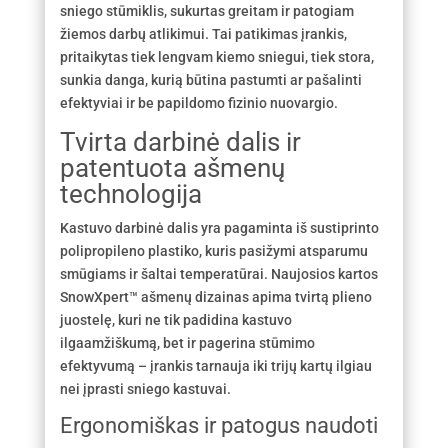
sniego stūmiklis, sukurtas greitam ir patogiam
žiemos darbų atlikimui. Tai patikimas įrankis,
pritaikytas tiek lengvam kiemo sniegui, tiek stora,
sunkia danga, kurią būtina pastumti ar pašalinti
efektyviai ir be papildomo fizinio nuovargio.
Tvirta darbinė dalis ir
patentuota ašmenų
technologija
Kastuvo darbinė dalis yra pagaminta iš sustiprinto
polipropileno plastiko, kuris pasižymi atsparumu
smūgiams ir šaltai temperatūrai. Naujosios kartos
SnowXpert™ ašmenų dizainas apima tvirtą plieno
juostelę, kuri ne tik padidina kastuvo
ilgaamžiškumą, bet ir pagerina stūmimo
efektyvumą – įrankis tarnauja iki trijų kartų ilgiau
nei įprasti sniego kastuvai.
Ergonomiškas ir patogus naudoti