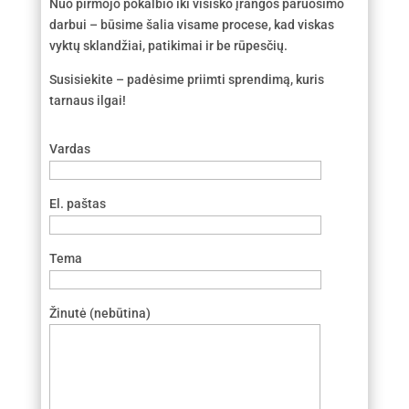
Nuo pirmojo pokalbio iki visiško įrangos paruošimo
darbui – būsime šalia visame procese, kad viskas
vyktų sklandžiai, patikimai ir be rūpesčių.
Susisiekite – padėsime priimti sprendimą, kuris
tarnaus ilgai!
Vardas
El. paštas
Tema
Žinutė (nebūtina)