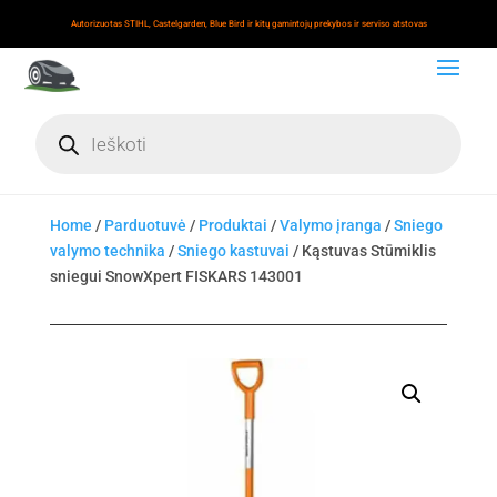
Autorizuotas STIHL, Castelgarden, Blue Bird ir kitų gamintojų prekybos ir serviso atstovas
Products
search
Home
/
Parduotuvė
/
Produktai
/
Valymo įranga
/
Sniego
valymo technika
/
Sniego kastuvai
/ Kąstuvas Stūmiklis
sniegui SnowXpert FISKARS 143001