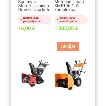
Kąstuvas
Motorinė šluota
Stūmiklis sniego
KMF196 4in1
Oranžinis su kotu
komplektas
Klausti kada
Klausti kada
pasipildysime
pasipildysime
16,00
€
1 385,85
€
Akcija!