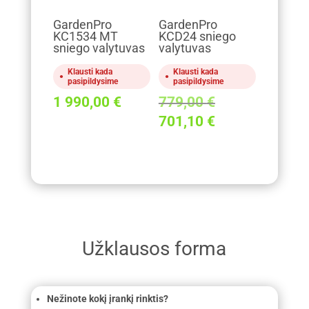
GardenPro
GardenPro
KC1534 MT
KCD24 sniego
sniego valytuvas
valytuvas
Klausti kada
Klausti kada
pasipildysime
pasipildysime
Original
1 990,00
€
779,00
€
price
Current
701,10
€
was:
price
779,00 €.
is:
701,10 €.
Užklausos forma
Nežinote kokį įrankį rinktis?