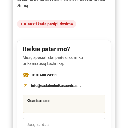
žiemą.
Klausti kada pasipildysime
Reikia patarimo?
Mūsų specialistai padės išsirinkti
tinkamiausią techniką.
+370 608 24911
info@sodotechnikoscentras.lt
Klausiate apie: