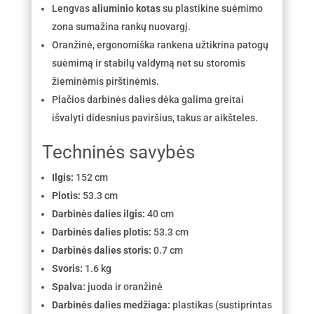
Lengvas
aliuminio kotas
su plastikine suėmimo
zona sumažina rankų nuovargį.
Oranžinė, ergonomiška rankena užtikrina patogų
suėmimą ir stabilų valdymą net su storomis
žieminėmis pirštinėmis.
Plačios darbinės dalies dėka galima greitai
išvalyti didesnius paviršius, takus ar aikšteles.
Techninės savybės
Ilgis:
152 cm
Plotis:
53.3 cm
Darbinės dalies ilgis:
40 cm
Darbinės dalies plotis:
53.3 cm
Darbinės dalies storis:
0.7 cm
Svoris:
1.6 kg
Spalva:
juoda ir oranžinė
Darbinės dalies medžiaga:
plastikas (sustiprintas