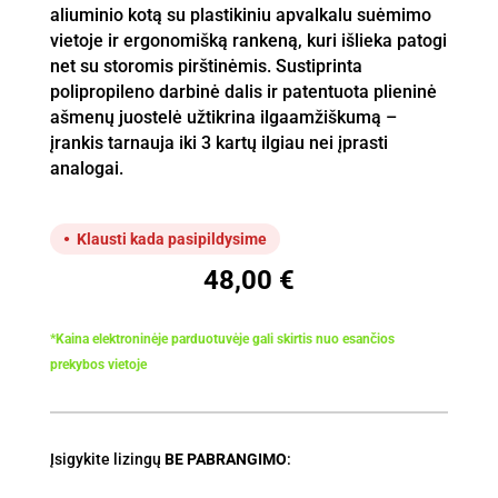
aliuminio kotą su plastikiniu apvalkalu suėmimo
vietoje ir ergonomišką rankeną, kuri išlieka patogi
net su storomis pirštinėmis. Sustiprinta
polipropileno darbinė dalis ir patentuota plieninė
ašmenų juostelė užtikrina ilgaamžiškumą –
įrankis tarnauja iki 3 kartų ilgiau nei įprasti
analogai.
Klausti kada pasipildysime
48,00
€
*Kaina elektroninėje parduotuvėje gali skirtis nuo esančios
prekybos vietoje
Įsigykite lizingų
BE PABRANGIMO
: