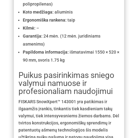
polipropilenas)
Koto medžiaga:
aliuminis
Ergonomiška rankena:
taip
Kilmė:
–
Garantija:
24 mėn. (12 mėn. juridiniams
asmenims)
Papildoma informacija:
išmatavimai 1550 × 520 ×
90 mm, svoris 1.75 kg
Puikus pasirinkimas sniego
valymui namuose ir
profesionaliam naudojimui
FISKARS SnowXpert™ 143001 yra patikimas ir
ilgaamžis įrankis, tinkantis tiek kasdieniam takų
valymui, tiek intensyvesniems žiemos darbams. Dėl
tvirtos konstrukcijos, ergonomiškų sprendimų ir
patentuotų ašmenų technologijos šis modelis
užtikrina puikų našumą ir patogų naudojimą visą