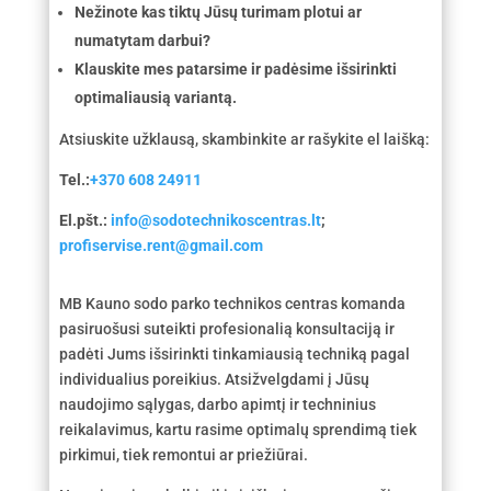
Nežinote kas tiktų Jūsų turimam plotui ar
numatytam darbui?
Klauskite mes patarsime ir padėsime išsirinkti
optimaliausią variantą.
Atsiuskite užklausą, skambinkite ar rašykite el laišką:
Tel.:
+370 608 24911
El.pšt.:
info@sodotechnikoscentras.lt
;
profiservise.rent@gmail.com
MB Kauno sodo parko technikos centras komanda
pasiruošusi suteikti profesionalią konsultaciją ir
padėti Jums išsirinkti tinkamiausią techniką pagal
individualius poreikius. Atsižvelgdami į Jūsų
naudojimo sąlygas, darbo apimtį ir techninius
reikalavimus, kartu rasime optimalų sprendimą tiek
pirkimui, tiek remontui ar priežiūrai.