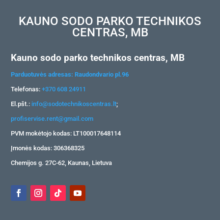
KAUNO SODO PARKO TECHNIKOS
CENTRAS, MB
Kauno sodo parko technikos centras, MB
Parduotuvės adresas: Raudondvario pl.96
Telefonas:
+370 608 24911
El.pšt.:
info@sodotechnikoscentras.lt
;
profiservise.rent@gmail.com
PVM mokėtojo kodas: LT100017648114
Įmonės kodas: 306368325
Chemijos g. 27C-62, Kaunas, Lietuva