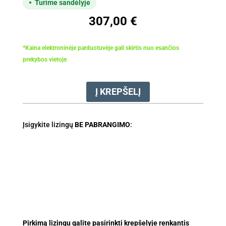
Turime sandėlyje
307,00
€
*Kaina elektroninėje parduotuvėje gali skirtis nuo esančios
prekybos vietoje
Į KREPŠELĮ
produkto
kiekis:
Grąžtas
Įsigykite lizingų
BE PABRANGIMO
:
grunto
Ø
200
mm
(BT121,130)
Pirkimą lizingu galite pasirinkti krepšelyje renkantis