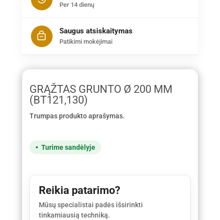
Per 14 dienų
Saugus atsiskaitymas
Patikimi mokėjimai
GRĄŽTAS GRUNTO Ø 200 MM
(BT121,130)
Trumpas produkto aprašymas.
Turime sandėlyje
Reikia patarimo?
Mūsų specialistai padės išsirinkti
tinkamiausią techniką.