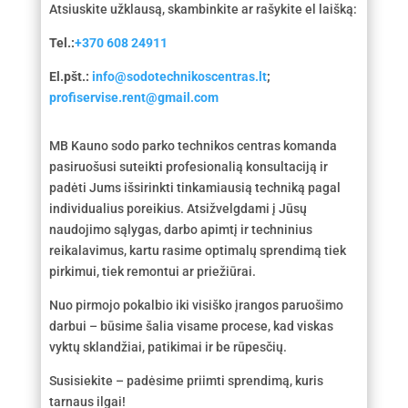
Atsiuskite užklausą, skambinkite ar rašykite el laišką:
Tel.:
+370 608 24911
El.pšt.:
info@sodotechnikoscentras.lt
;
profiservise.rent@gmail.com
MB Kauno sodo parko technikos centras komanda
pasiruošusi suteikti profesionalią konsultaciją ir
padėti Jums išsirinkti tinkamiausią techniką pagal
individualius poreikius. Atsižvelgdami į Jūsų
naudojimo sąlygas, darbo apimtį ir techninius
reikalavimus, kartu rasime optimalų sprendimą tiek
pirkimui, tiek remontui ar priežiūrai.
Nuo pirmojo pokalbio iki visiško įrangos paruošimo
darbui – būsime šalia visame procese, kad viskas
vyktų sklandžiai, patikimai ir be rūpesčių.
Susisiekite – padėsime priimti sprendimą, kuris
tarnaus ilgai!