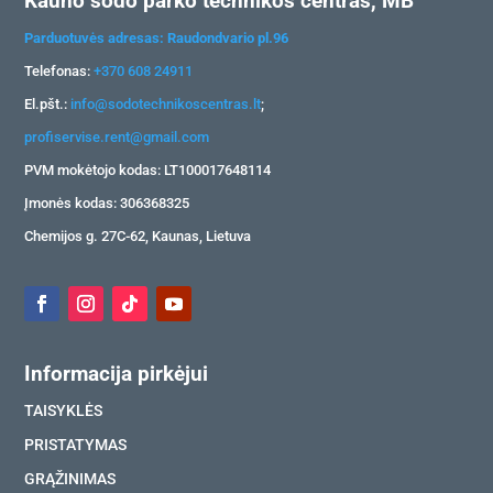
Kauno sodo parko technikos centras, MB
Parduotuvės adresas: Raudondvario pl.96
Telefonas:
+370 608 24911
El.pšt.:
info@sodotechnikoscentras.lt
;
profiservise.rent@gmail.com
PVM mokėtojo kodas: LT100017648114
Įmonės kodas: 306368325
Chemijos g. 27C-62, Kaunas, Lietuva
Informacija pirkėjui
TAISYKLĖS
PRISTATYMAS
GRĄŽINIMAS