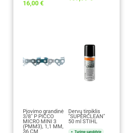
16,00
€
Pjovimo grandinė
Dervų tirpiklis
3/8" P PICCO
"SUPERCLEAN"
MICRO MINI 3
50 ml STIHL
(PMM3), 1,1 MM,
36 CM
Turime sandėlyje