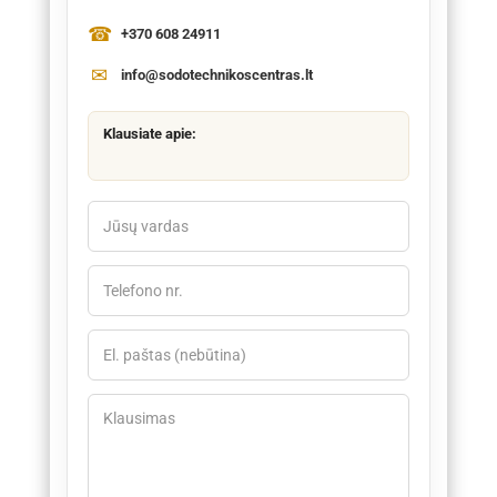
+370 608 24911
info@sodotechnikoscentras.lt
Klausiate apie: