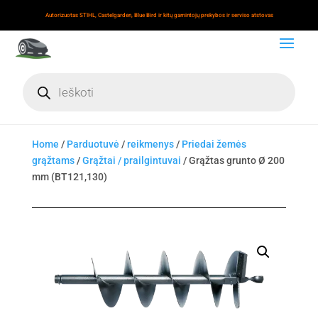
Autorizuotas STIHL, Castelgarden, Blue Bird ir kitų gamintojų prekybos ir serviso atstovas
Products
search
Home
/
Parduotuvė
/
reikmenys
/
Priedai žemės
grąžtams
/
Grąžtai / prailgintuvai
/ Grąžtas grunto Ø 200
mm (BT121,130)