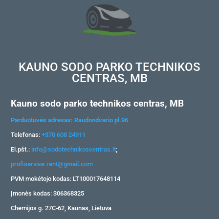
KAUNO SODO PARKO TECHNIKOS
CENTRAS, MB
Kauno sodo parko technikos centras, MB
Parduotuvės adresas: Raudondvario pl.96
Telefonas:
+370 608 24911
El.pšt.:
info@sodotechnikoscentras.lt
;
profiservise.rent@gmail.com
PVM mokėtojo kodas: LT100017648114
Įmonės kodas: 306368325
Chemijos g. 27C-62, Kaunas, Lietuva