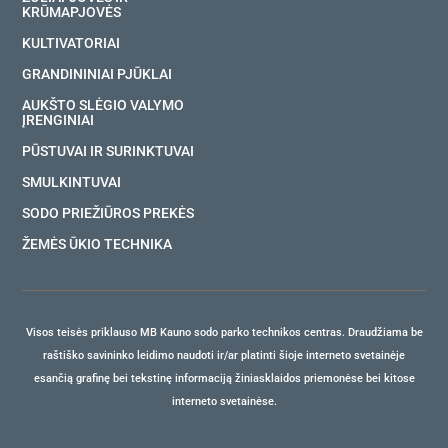
KRŪMAPJOVĖS
KULTIVATORIAI
GRANDININIAI PJŪKLAI
AUKŠTO SLĖGIO VALYMO
ĮRENGINIAI
PŪSTUVAI IR SURINKTUVAI
SMULKINTUVAI
SODO PRIEŽIŪROS PREKĖS
ŽEMĖS ŪKIO TECHNIKA
Visos teisės priklauso MB Kauno sodo parko technikos centras. Draudžiama be
raštiško savininko leidimo naudoti ir/ar platinti šioje interneto svetainėje
esančią grafinę bei tekstinę informaciją žiniasklaidos priemonėse bei kitose
interneto svetainėse.