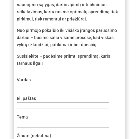
naudojimo sąlygas, darbo apimtį ir techninius
reikalavimus, kartu rasime optimalų sprendimą tiek
pirkimui, tiek remontui ar priežiūrai.
Nuo pirmojo pokalbio iki visiško įrangos paruošimo
darbui – būsime šalia visame procese, kad viskas
vyktų sklandžiai, patikimai ir be rūpesčių.
Susisiekite – padėsime priimti sprendimą, kuris
tarnaus ilgai!
Vardas
El. paštas
Tema
Žinutė (nebūtina)