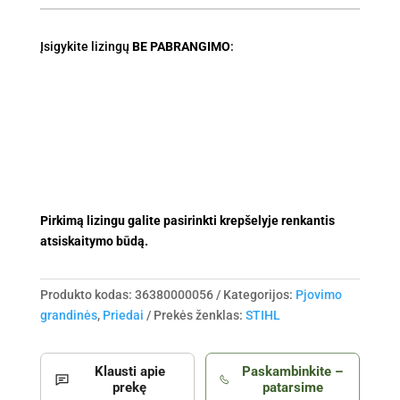
Įsigykite lizingų
BE PABRANGIMO
:
Pirkimą lizingu galite pasirinkti krepšelyje renkantis
atsiskaitymo būdą.
Produkto kodas:
36380000056
Kategorijos:
Pjovimo
grandinės
,
Priedai
Prekės ženklas:
STIHL
Klausti apie
Paskambinkite –
prekę
patarsime