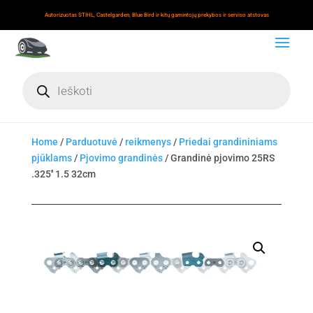
Autorizuotas STIHL, Castelgarden, Blue Bird ir kitų gamintojų prekybos ir serviso atstovas
Products
search
Home
/
Parduotuvė
/
reikmenys
/
Priedai grandininiams
pjūklams
/
Pjovimo grandinės
/ Grandinė pjovimo 25RS
.325'' 1.5 32cm