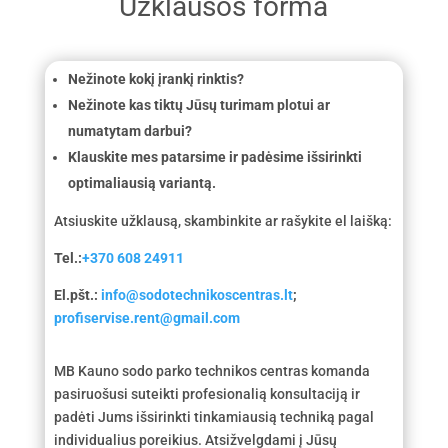
Užklausos forma
Nežinote kokį įrankį rinktis?
Nežinote kas tiktų Jūsų turimam plotui ar
numatytam darbui?
Klauskite mes patarsime ir padėsime išsirinkti
optimaliausią variantą.
Atsiuskite užklausą, skambinkite ar rašykite el laišką:
Tel.:
+370 608 24911
El.pšt.:
info@sodotechnikoscentras.lt
;
profiservise.rent@gmail.com
MB Kauno sodo parko technikos centras komanda
pasiruošusi suteikti profesionalią konsultaciją ir
padėti Jums išsirinkti tinkamiausią techniką pagal
individualius poreikius. Atsižvelgdami į Jūsų