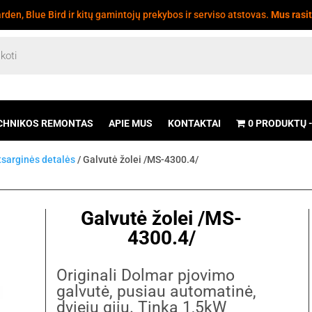
den, Blue Bird ir kitų gamintojų prekybos ir serviso atstovas.
Mus rasi
CHNIKOS REMONTAS
APIE MUS
KONTAKTAI
0 PRODUKTŲ
tsarginės detalės
/ Galvutė žolei /MS-4300.4/
Galvutė žolei /MS-
4300.4/
Originali Dolmar pjovimo
galvutė, pusiau automatinė,
dviejų gijų. Tinka 1,5kW