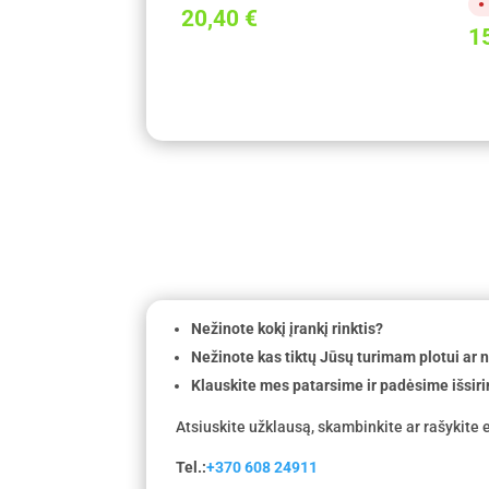
20,40
€
1
Nežinote kokį įrankį rinktis?
Nežinote kas tiktų Jūsų turimam plotui ar
Klauskite mes patarsime ir padėsime išsiri
Atsiuskite užklausą, skambinkite ar rašykite e
Tel.:
+370 608 24911