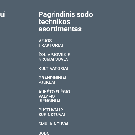
ui
Pagrindinis sodo
technikos
asortimentas
VEJOS
TRAKTORIAI
ŽOLIAPJOVĖS IR
KRŪMAPJOVĖS
KULTIVATORIAI
GRANDININIAI
PJŪKLAI
AUKŠTO SLĖGIO
VALYMO
ĮRENGINIAI
PŪSTUVAI IR
SURINKTUVAI
SMULKINTUVAI
SODO