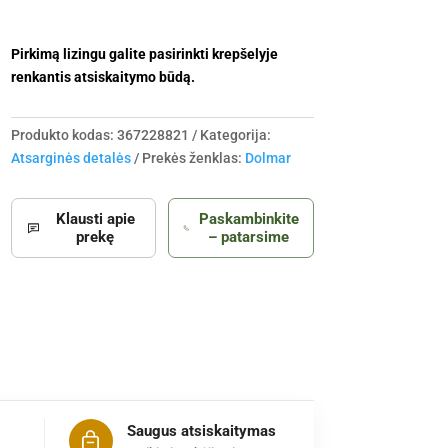
Pirkimą lizingu galite pasirinkti krepšelyje
renkantis atsiskaitymo būdą.
Produkto kodas:
367228821
Kategorija:
Atsarginės detalės
Prekės ženklas:
Dolmar
Klausti apie
Paskambinkite
prekę
– patarsime
Saugus atsiskaitymas