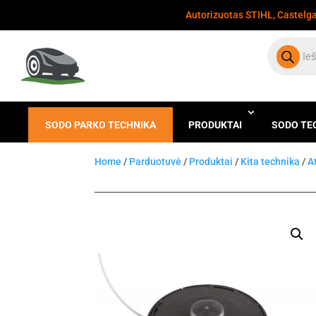
Autorizuotas STIHL, Castelgar
Products
search
SODO PARKO TECHNIKA
PRODUKTAI
SODO TE
Home
/
Parduotuvė
/
Produktai
/
Kita technika
/
A