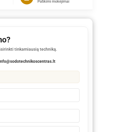
Patikimi mokėjimai
mo?
sirinkti tinkamiausią techniką.
info@sodotechnikoscentras.lt