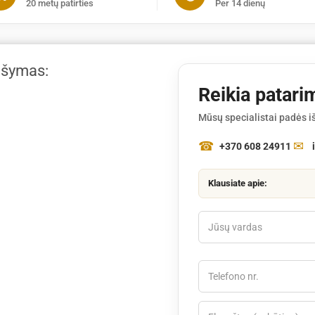
20 metų patirties
Per 14 dienų
ašymas:
Reikia patari
Mūsų specialistai padės iš
+370 608 24911
Klausiate apie: