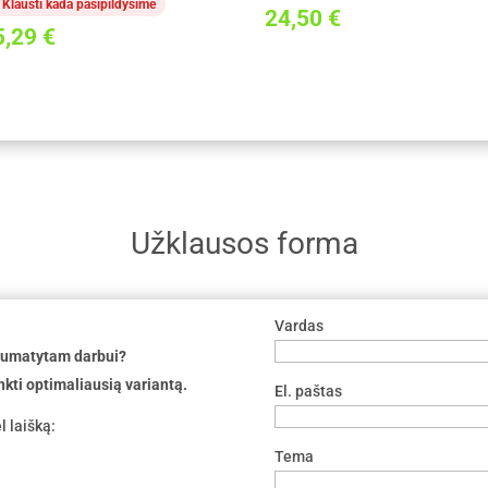
Klausti kada pasipildysime
24,50
€
5,29
€
Užklausos forma
Vardas
 numatytam darbui?
nkti optimaliausią variantą.
El. paštas
l laišką:
Tema