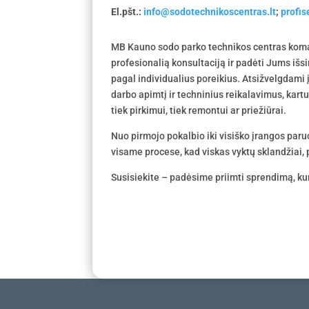
El.pšt.:
info@sodotechnikoscentras.lt
;
profi
MB Kauno sodo parko technikos centras koma
profesionalią konsultaciją ir padėti Jums išs
pagal individualius poreikius. Atsižvelgdami
darbo apimtį ir techninius reikalavimus, kar
tiek pirkimui, tiek remontui ar priežiūrai.
Nuo pirmojo pokalbio iki visiško įrangos par
visame procese, kad viskas vyktų sklandžiai, p
Susisiekite – padėsime priimti sprendimą, kur