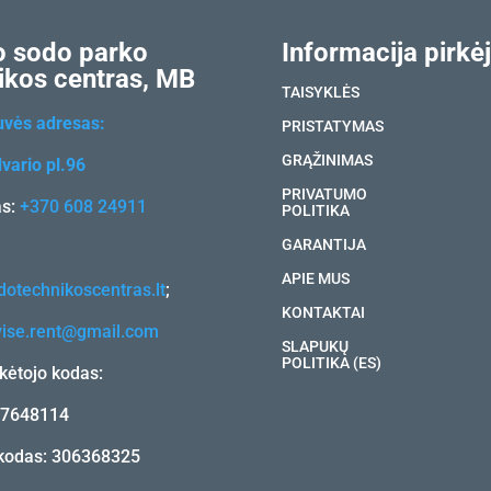
 sodo parko
Informacija pirkėj
ikos centras, MB
TAISYKLĖS
uvės adresas:
PRISTATYMAS
GRĄŽINIMAS
vario pl.96
PRIVATUMO
as:
+370 608 24911
POLITIKA
GARANTIJA
APIE MUS
otechnikoscentras.lt
;
KONTAKTAI
vise.rent@gmail.com
SLAPUKŲ
POLITIKA (ES)
ėtojo kodas:
17648114
kodas: 306368325