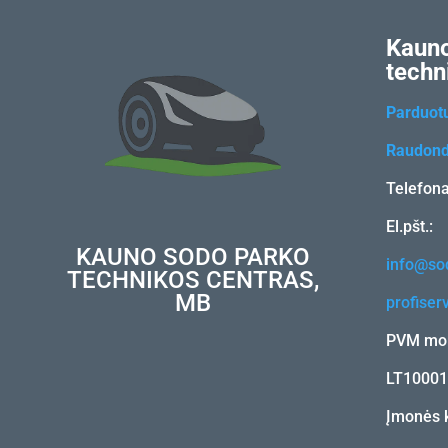
Kauno
techn
Parduot
Raudond
Telefon
El.pšt.:
KAUNO SODO PARKO
info@sod
TECHNIKOS CENTRAS,
MB
profiser
PVM mok
LT1000
Įmonės 