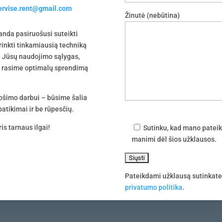
servise.rent@gmail.com
Žinutė (nebūtina)
nda pasiruošusi suteikti
irinkti tinkamiausią techniką
 į Jūsų naudojimo sąlygas,
tu rasime optimalų sprendimą
uošimo darbui – būsime šalia
atikimai ir be rūpesčių.
is tarnaus ilgai!
Sutinku, kad mano pateik
manimi dėl šios užklausos.
Pateikdami užklausą sutinkat
privatumo politika
.