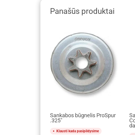
Panašūs produktai
Sankabos būgnelis ProSpur
Sa
.325″
Co
da
Klausti kada pasipildysime