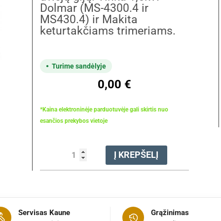
Dolmar (MS-4300.4 ir
MS430.4) ir Makita
keturtakčiams trimeriams.
Turime sandėlyje
0,00
€
*Kaina elektroninėje parduotuvėje gali skirtis nuo
esančios prekybos vietoje
produkto
Į KREPŠELĮ
kiekis:
Galvutė
žolei
/MS-
4300.4/
Servisas Kaune
Grąžinimas