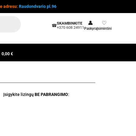
te adresu:
Raudondvario pl.96
👤
♡
SKAMBINKITE
☎
+370 608 24911
Paskyra
Įsimintini
0,00 €
Įsigykite lizingų
BE PABRANGIMO
: