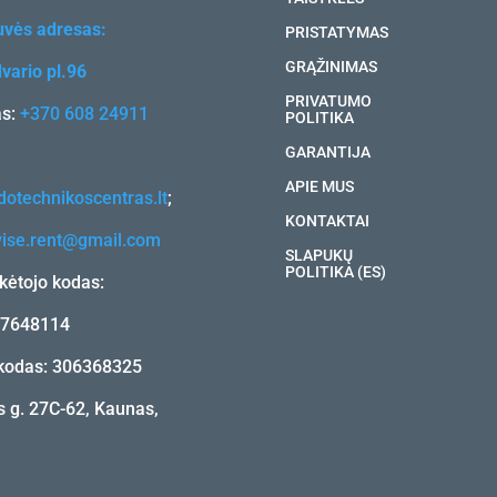
uvės adresas:
PRISTATYMAS
GRĄŽINIMAS
vario pl.96
PRIVATUMO
as:
+370 608 24911
POLITIKA
GARANTIJA
APIE MUS
otechnikoscentras.lt
;
KONTAKTAI
vise.rent@gmail.com
SLAPUKŲ
POLITIKA (ES)
ėtojo kodas:
17648114
kodas: 306368325
 g. 27C-62, Kaunas,