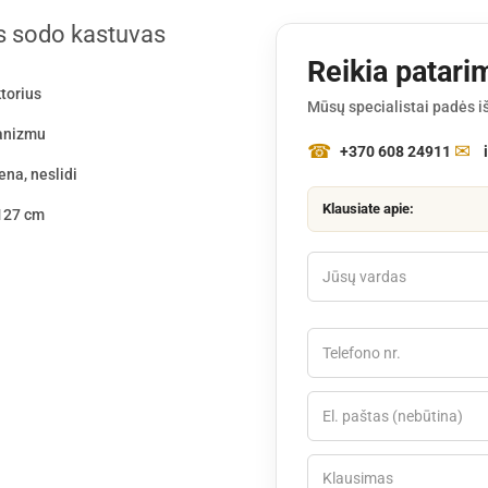
s sodo kastuvas
Reikia patari
ktorius
Mūsų specialistai padės iš
hanizmu
+370 608 24911
ena, neslidi
Klausiate apie:
 127 cm