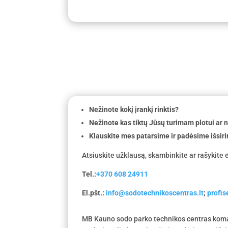
Nežinote kokį įrankį rinktis?
Nežinote kas tiktų Jūsų turimam plotui ar
Klauskite mes patarsime ir padėsime išsiri
Atsiuskite užklausą, skambinkite ar rašykite e
Tel.:
+370 608 24911
El.pšt.:
info@sodotechnikoscentras.lt
;
profi
MB Kauno sodo parko technikos centras koma