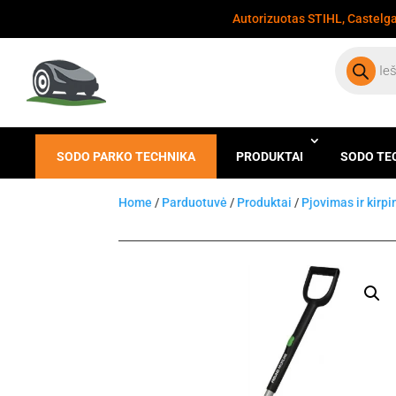
Autorizuotas STIHL, Castelgar
Products
search
SODO PARKO TECHNIKA
PRODUKTAI
SODO TE
Home
/
Parduotuvė
/
Produktai
/
Pjovimas ir kirp