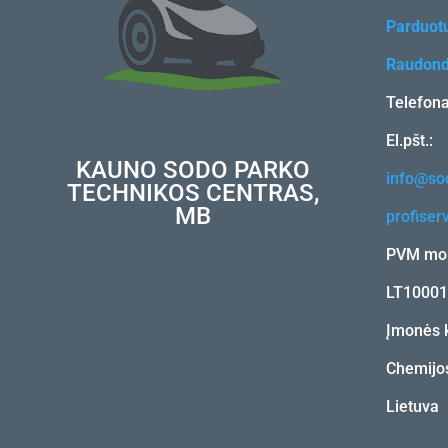
Parduot
Raudond
Telefon
El.pšt.:
KAUNO SODO PARKO
info@sod
TECHNIKOS CENTRAS,
MB
profiser
PVM mok
LT1000
Įmonės 
Chemijos
Lietuva