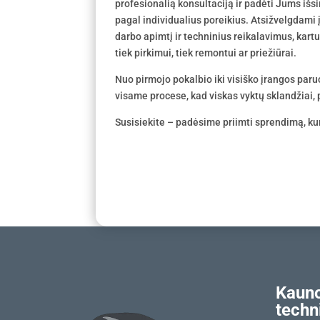
profesionalią konsultaciją ir padėti Jums išs
pagal individualius poreikius. Atsižvelgdami
darbo apimtį ir techninius reikalavimus, kar
tiek pirkimui, tiek remontui ar priežiūrai.
Nuo pirmojo pokalbio iki visiško įrangos par
visame procese, kad viskas vyktų sklandžiai, p
Susisiekite – padėsime priimti sprendimą, kur
Kauno
techn