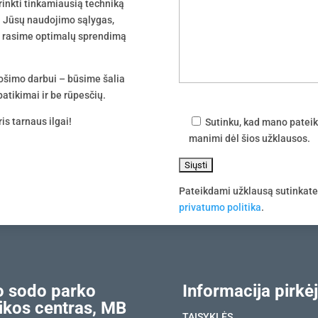
irinkti tinkamiausią techniką
 į Jūsų naudojimo sąlygas,
tu rasime optimalų sprendimą
uošimo darbui – būsime šalia
atikimai ir be rūpesčių.
is tarnaus ilgai!
Sutinku, kad mano pateik
manimi dėl šios užklausos.
Pateikdami užklausą sutinkat
privatumo politika
.
 sodo parko
Informacija pirkėj
ikos centras, MB
TAISYKLĖS