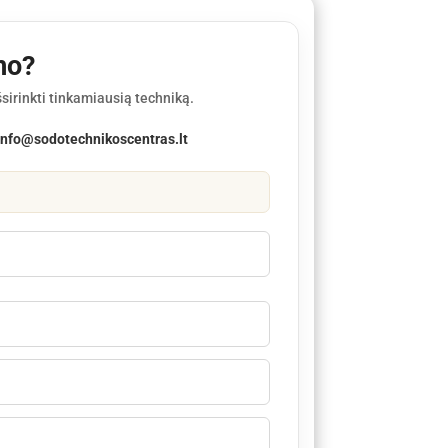
mo?
sirinkti tinkamiausią techniką.
info@sodotechnikoscentras.lt