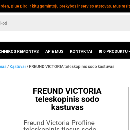
den, Blue Bird ir kitų gamintojų prekybos ir serviso atstovas.
Mus rasi
CHNIKOS REMONTAS
APIE MUS
KONTAKTAI
0 PRODUKTŲ
imas
/
Kąstuvai
/ FREUND VICTORIA teleskopinis sodo kastuvas
FREUND VICTORIA
teleskopinis sodo
kastuvas
Freund Victoria Profline
teleskopinis tiesus sodo