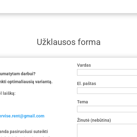
Užklausos forma
Vardas
 numatytam darbui?
nkti optimaliausią variantą.
El. paštas
l laišką:
Tema
servise.rent@gmail.com
Žinutė (nebūtina)
nda pasiruošusi suteikti