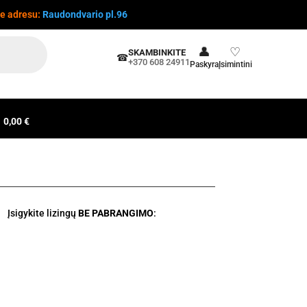
te adresu:
Raudondvario pl.96
👤
♡
SKAMBINKITE
☎
+370 608 24911
Paskyra
Įsimintini
0,00 €
Įsigykite lizingų
BE PABRANGIMO
: