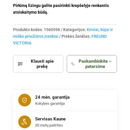
Pirkimą lizingu galite pasirinkti krepšelyje renkantis
atsiskaitymo būdą.
Produkto kodas:
1560596
Kategorijos:
Kirviai
,
kūjai ir
miško priežiūros įrankiai
Prekės ženklas:
FREUND
VICTORIA
Klausti apie
Paskambinkite –
prekę
patarsime
24 mėn. garantija
Kokybės garantija
Servisas Kaune
20 metų patirties