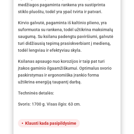
medžiagos pagaminta rankena yra sustiprinta
stiklo pluoštu, todėl yra ypač tvirta ir patvari.
Kirvio galvutė, pagaminta iš kaltinio plieno, yra
suformuota su rankena, todėl užtikrina maksimalų
saugumą. Su ksilanu padengtu paviršiumi, galvutė
turi didžiausią tepimą prasiskverbiant į medieną,
todėl lengviau ir efektyviau skyla.
Ksilanas apsaugo nuo korozijos ir taip pat turi
įtakos gaminio ilgaamžiškumui. Optimalus svorio
paskirstymas ir ergonomiška įrankio forma
užtikrina energiją taupantį darbą.
Techninės detalės:
Svoris: 1700 g. Visas ilgis: 63 cm.
Klausti kada pasipildysime