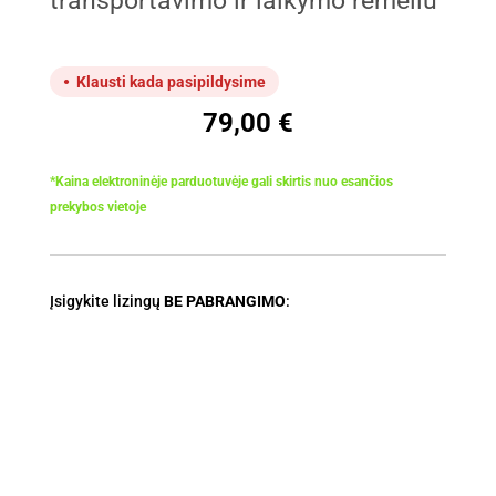
transportavimo ir laikymo rėmeliu
Klausti kada pasipildysime
79,00
€
*Kaina elektroninėje parduotuvėje gali skirtis nuo esančios
prekybos vietoje
Įsigykite lizingų
BE PABRANGIMO
: