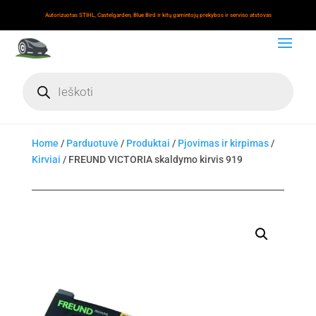
Autorizuotas STIHL, Castelgarden, Blue Bird ir kitų gamintojų prekybos ir serviso atstovas
Products
search
Home
/
Parduotuvė
/
Produktai
/
Pjovimas ir kirpimas
/
Kirviai
/ FREUND VICTORIA skaldymo kirvis 919