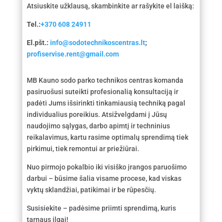
Atsiuskite užklausą, skambinkite ar rašykite el laišką:
Tel.:
+370 608 24911
El.pšt.:
info@sodotechnikoscentras.lt
;
profiservise.rent@gmail.com
MB Kauno sodo parko technikos centras komanda
pasiruošusi suteikti profesionalią konsultaciją ir
padėti Jums išsirinkti tinkamiausią techniką pagal
individualius poreikius. Atsižvelgdami į Jūsų
naudojimo sąlygas, darbo apimtį ir techninius
reikalavimus, kartu rasime optimalų sprendimą tiek
pirkimui, tiek remontui ar priežiūrai.
Nuo pirmojo pokalbio iki visiško įrangos paruošimo
darbui – būsime šalia visame procese, kad viskas
vyktų sklandžiai, patikimai ir be rūpesčių.
Susisiekite – padėsime priimti sprendimą, kuris
tarnaus ilgai!