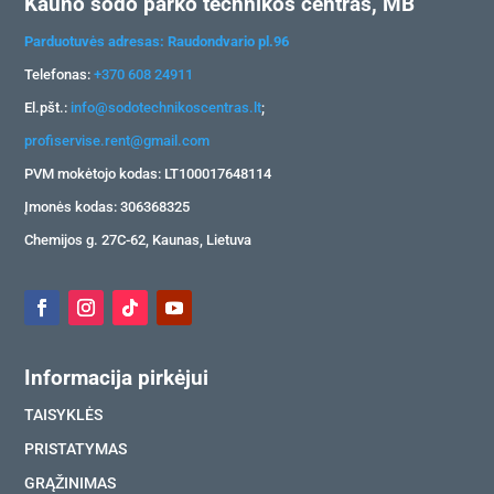
Kauno sodo parko technikos centras, MB
Parduotuvės adresas: Raudondvario pl.96
Telefonas:
+370 608 24911
El.pšt.:
info@sodotechnikoscentras.lt
;
profiservise.rent@gmail.com
PVM mokėtojo kodas: LT100017648114
Įmonės kodas: 306368325
Chemijos g. 27C-62, Kaunas, Lietuva
Informacija pirkėjui
TAISYKLĖS
PRISTATYMAS
GRĄŽINIMAS