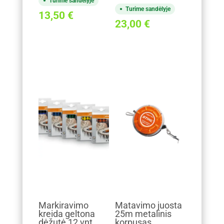
Turime sandėlyje
Turime sandėlyje
13,50
€
23,00
€
Markiravimo
Matavimo juosta
kreida geltona
25m metalinis
dėžutė 12 vnt.
korpusas