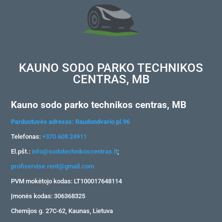
KAUNO SODO PARKO TECHNIKOS
CENTRAS, MB
Kauno sodo parko technikos centras, MB
Parduotuvės adresas: Raudondvario pl.96
Telefonas:
+370 608 24911
El.pšt.:
info@sodotechnikoscentras.lt
;
profiservise.rent@gmail.com
PVM mokėtojo kodas: LT100017648114
Įmonės kodas: 306368325
Chemijos g. 27C-62, Kaunas, Lietuva