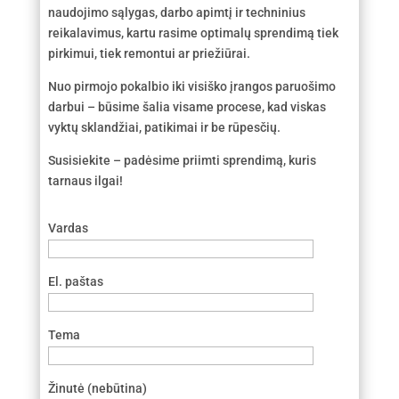
naudojimo sąlygas, darbo apimtį ir techninius
reikalavimus, kartu rasime optimalų sprendimą tiek
pirkimui, tiek remontui ar priežiūrai.
Nuo pirmojo pokalbio iki visiško įrangos paruošimo
darbui – būsime šalia visame procese, kad viskas
vyktų sklandžiai, patikimai ir be rūpesčių.
Susisiekite – padėsime priimti sprendimą, kuris
tarnaus ilgai!
Vardas
El. paštas
Tema
Žinutė (nebūtina)