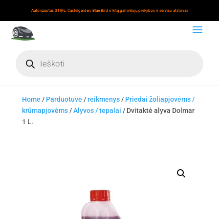
Autorizuotas STIHL, Castelgarden, Blue Bird ir kitų gamintojų prekybos ir serviso atstovas
Products
search
Home
/
Parduotuvė
/
reikmenys
/
Priedai žoliapjovėms /
krūmapjovėms
/
Alyvos / tepalai
/ Dvitaktė alyva Dolmar
1 L.