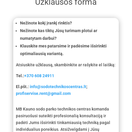
Užklausos forma
Nežinote kokį įrankį rinktis?
Nežinote kas tiktų Jūsų turimam plotui ar
numatytam darbui?
Klauskite mes patarsime ir padėsime išsirinkti
optimaliausią variantą.
Atsiuskite užklausą, skambinkite ar rašykite el laišką:
Tel.:
+370 608 24911
El.pšt.:
info@sodotechnikoscentras.lt
;
profiservise.rent@gmail.com
MB Kauno sodo parko technikos centras komanda
pasiruošusi suteikti profesionalią konsultaciją ir
padėti Jums išsirinkti tinkamiausią techniką pagal
individualius poreikius. Atsižvelgdami į Jūsų