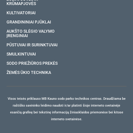
KRŪMAPJOVĖS
KULTIVATORIAI
GRANDININIAI PJŪKLAI
AUKŠTO SLĖGIO VALYMO
ĮRENGINIAI
PŪSTUVAI IR SURINKTUVAI
SMULKINTUVAI
SODO PRIEŽIŪROS PREKĖS
ŽEMĖS ŪKIO TECHNIKA
Visos teisės priklauso MB Kauno sodo parko technikos centras. Draudžiama be
raštiško savininko leidimo naudoti ir/ar platinti šioje interneto svetainėje
esančią grafinę bei tekstinę informaciją žiniasklaidos priemonėse bei kitose
interneto svetainėse.