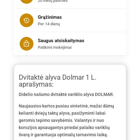
20 metų patirties
Grąžinimas
Per 14 dienų
Saugus atsiskaitymas
Patikimi mokėjimai
Dvitaktė alyva Dolmar 1 L.
aprašymas:
Didelio našumo dvitaktė variklio alyva DOLMAR.
Naujausios kartos pusiau sintetinė, mažai dūmų
kelianti dviejų taktų alyva, pasižyminti labai
geromis tepimo savybėmis. Valantys ir nuo
korozijos apsaugantys priedai palaiko variklių
švarą ir garantuoja optimalų tarnavimo laiką.