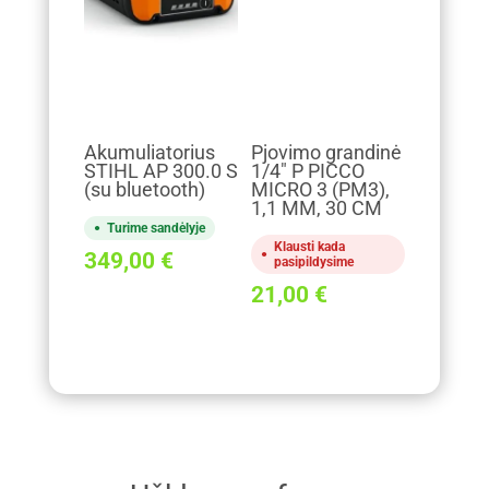
Akumuliatorius
Pjovimo grandinė
STIHL AP 300.0 S
1/4" P PICCO
(su bluetooth)
MICRO 3 (PM3),
1,1 MM, 30 CM
Turime sandėlyje
Klausti kada
349,00
€
pasipildysime
21,00
€