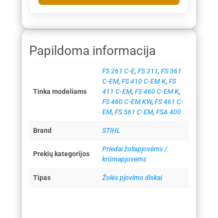
Papildoma informacija
FS 261 C-E
,
FS 311
,
FS 361
C-EM
,
FS 410 C-EM K
,
FS
Tinka modeliams
411 C-EM
,
FS 460 C-EM K
,
FS 460 C-EM KW
,
FS 461 C-
EM
,
FS 561 C-EM
,
FSA 400
Brand
STIHL
Priedai žoliapjovėms /
Prekių kategorijos
krūmapjovėms
Tipas
Žolės pjovimo diskai