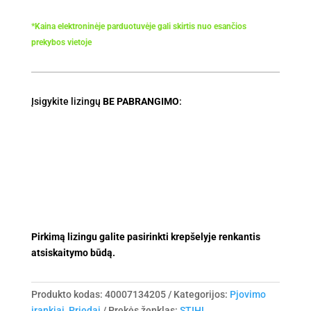
*Kaina elektroninėje parduotuvėje gali skirtis nuo esančios
prekybos vietoje
Įsigykite lizingų
BE PABRANGIMO
:
Pirkimą lizingu galite pasirinkti krepšelyje renkantis
atsiskaitymo būdą.
Produkto kodas:
40007134205
Kategorijos:
Pjovimo
įrankiai
,
Priedai
Prekės ženklas:
STIHL