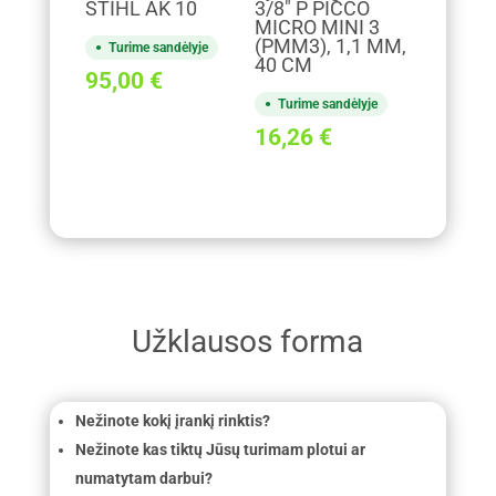
STIHL AK 10
3/8" P PICCO
MICRO MINI 3
(PMM3), 1,1 MM,
Turime sandėlyje
40 CM
95,00
€
Turime sandėlyje
16,26
€
Užklausos forma
Nežinote kokį įrankį rinktis?
Nežinote kas tiktų Jūsų turimam plotui ar
numatytam darbui?