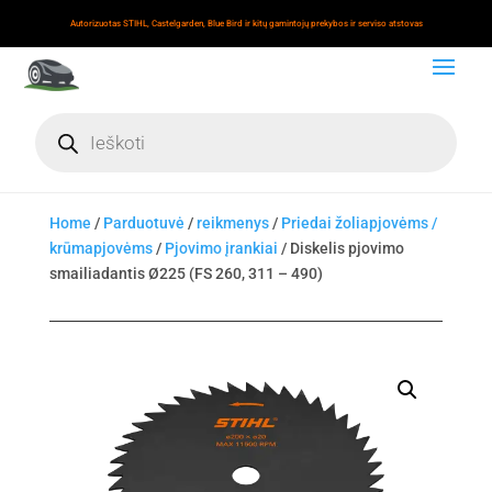
Autorizuotas STIHL, Castelgarden, Blue Bird ir kitų gamintojų prekybos ir serviso atstovas
Products
search
Home
/
Parduotuvė
/
reikmenys
/
Priedai žoliapjovėms /
krūmapjovėms
/
Pjovimo įrankiai
/ Diskelis pjovimo
smailiadantis Ø225 (FS 260, 311 – 490)