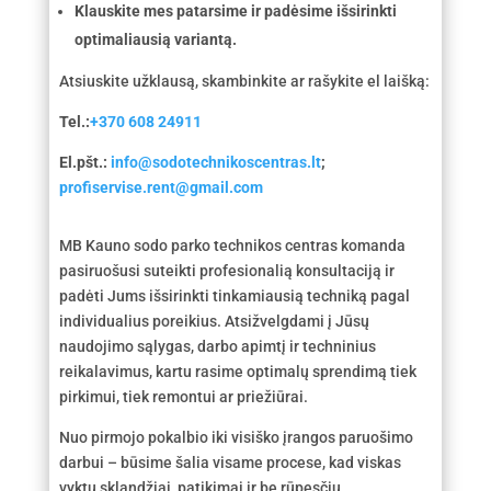
Klauskite mes patarsime ir padėsime išsirinkti
optimaliausią variantą.
Atsiuskite užklausą, skambinkite ar rašykite el laišką:
Tel.:
+370 608 24911
El.pšt.:
info@sodotechnikoscentras.lt
;
profiservise.rent@gmail.com
MB Kauno sodo parko technikos centras komanda
pasiruošusi suteikti profesionalią konsultaciją ir
padėti Jums išsirinkti tinkamiausią techniką pagal
individualius poreikius. Atsižvelgdami į Jūsų
naudojimo sąlygas, darbo apimtį ir techninius
reikalavimus, kartu rasime optimalų sprendimą tiek
pirkimui, tiek remontui ar priežiūrai.
Nuo pirmojo pokalbio iki visiško įrangos paruošimo
darbui – būsime šalia visame procese, kad viskas
vyktų sklandžiai, patikimai ir be rūpesčių.