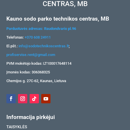
CENTRAS, MB
Kauno sodo parko technikos centras, MB
Parduotuvės adresas: Raudondvario pl.96
Telefonas:
+370 608 24911
El.pšt.:
info@sodotechnikoscentras.lt
;
profiservise.rent@gmail.com
PVM mokėtojo kodas: LT100017648114
Įmonės kodas: 306368325
Chemijos g. 27C-62, Kaunas, Lietuva
Informacija pirkėjui
TAISYKLĖS