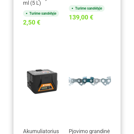
ml (5 L)
Turime sandėlyje
Turime sandėlyje
139,00
€
2,50
€
Akumuliatorius
Pjovimo grandinė