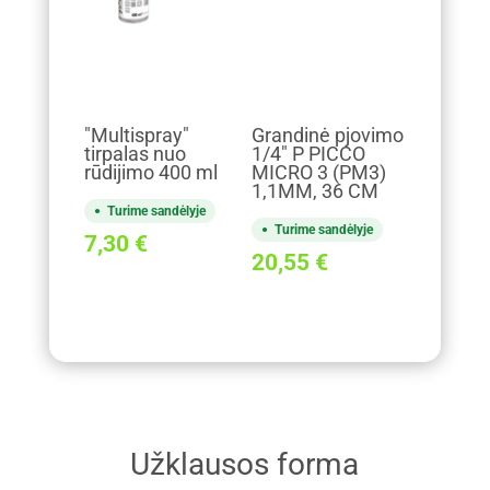
"Multispray"
Grandinė pjovimo
tirpalas nuo
1/4" P PICCO
rūdijimo 400 ml
MICRO 3 (PM3)
1,1MM, 36 CM
Turime sandėlyje
Turime sandėlyje
7,30
€
20,55
€
Užklausos forma