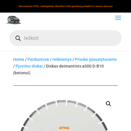
Autorizuotas STIHL, Castelgarden, Blue Bird ir kitų gamintojų prekybos ir serviso atstovas
Products
search
Home
/
Parduotuvė
/
reikmenys
/
Priedai pjaustytuvams
/
Pjovimo diskai
/ Diskas deimantinis ø300 D-B10
(betonui)