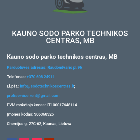
KAUNO SODO PARKO TECHNIKOS
CENTRAS, MB
Kauno sodo parko technikos centras, MB
Parduotuvės adresas: Raudondvario pl.96
Telefonas:
+370 608 24911
El.pšt.:
info@sodotechnikoscentras.lt
;
profiservise.rent@gmail.com
PVM mokėtojo kodas: LT100017648114
Įmonės kodas: 306368325
Chemijos g. 27C-62, Kaunas, Lietuva