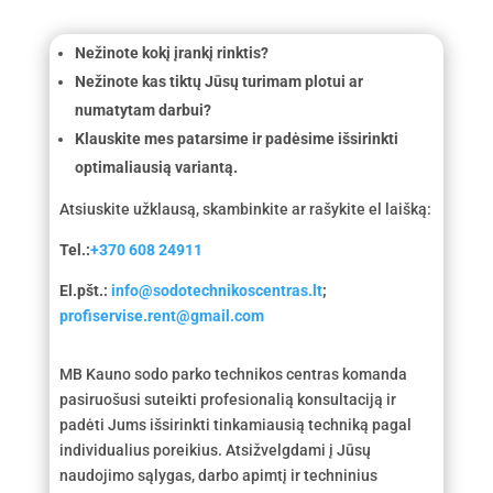
Nežinote kokį įrankį rinktis?
Nežinote kas tiktų Jūsų turimam plotui ar
numatytam darbui?
Klauskite mes patarsime ir padėsime išsirinkti
optimaliausią variantą.
Atsiuskite užklausą, skambinkite ar rašykite el laišką:
Tel.:
+370 608 24911
El.pšt.:
info@sodotechnikoscentras.lt
;
profiservise.rent@gmail.com
MB Kauno sodo parko technikos centras komanda
pasiruošusi suteikti profesionalią konsultaciją ir
padėti Jums išsirinkti tinkamiausią techniką pagal
individualius poreikius. Atsižvelgdami į Jūsų
naudojimo sąlygas, darbo apimtį ir techninius