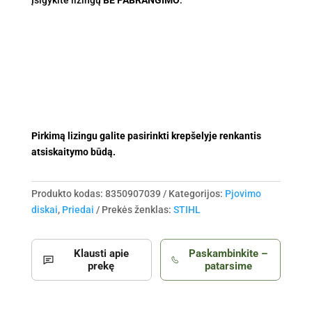
Įsigykite lizingų
ø300
BE PABRANGIMO
:
D-
B10
(betonui)
Pirkimą lizingu galite pasirinkti krepšelyje renkantis
atsiskaitymo būdą.
Produkto kodas:
8350907039
Kategorijos:
Pjovimo
diskai
,
Priedai
Prekės ženklas:
STIHL
Klausti apie
Paskambinkite –
prekę
patarsime