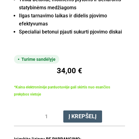
statybinėms medžiagoms
Ilgas tarnavimo laikas ir didelis pjovimo
efektyvumas
Specialiai betonui pjauti sukurti pjovimo diskai
Turime sandėlyje
34,00
€
*Kaina elektroninėje parduotuvėje gali skirtis nuo esančios
prekybos vietoje
produkto
Į KREPŠELĮ
kiekis:
Diskas
deimantinis