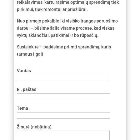
reikalavimus, kartu rasime optimalų sprendimą tiek
pirkimui, tiek remontui ar priežiūrai.
Nuo pirmojo pokalbio iki visiško įrangos paruošimo
darbui – būsime šalia visame procese, kad viskas
vyktų sklandžiai, patikimai ir be rūpesčių.
Susisiekite – padėsime priimti sprendimą, kuris
tarnaus ilgai!
Vardas
El. paštas
Tema
Žinutė (nebūtina)