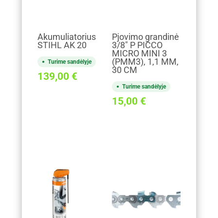
Akumuliatorius
Pjovimo grandinė
STIHL AK 20
3/8" P PICCO
MICRO MINI 3
(PMM3), 1,1 MM,
Turime sandėlyje
30 CM
139,00
€
Turime sandėlyje
15,00
€