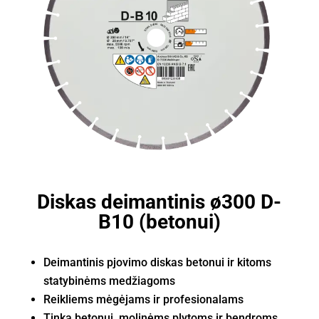
Diskas deimantinis ø300 D-
B10 (betonui)
Deimantinis pjovimo diskas betonui ir kitoms
statybinėms medžiagoms
Reikliems mėgėjams ir profesionalams
Tinka betonui, molinėms plytoms ir bendroms