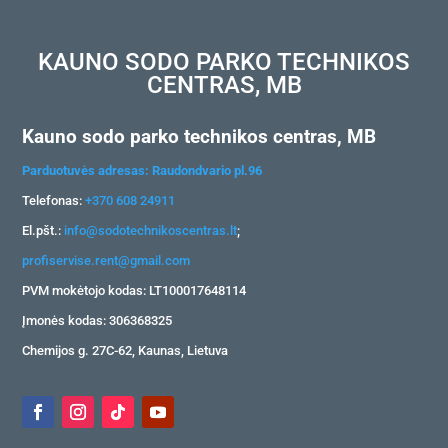
KAUNO SODO PARKO TECHNIKOS
CENTRAS, MB
Kauno sodo parko technikos centras, MB
Parduotuvės adresas: Raudondvario pl.96
Telefonas:
+370 608 24911
El.pšt.:
info@sodotechnikoscentras.lt
;
profiservise.rent@gmail.com
PVM mokėtojo kodas: LT100017648114
Įmonės kodas: 306368325
Chemijos g. 27C-62, Kaunas, Lietuva