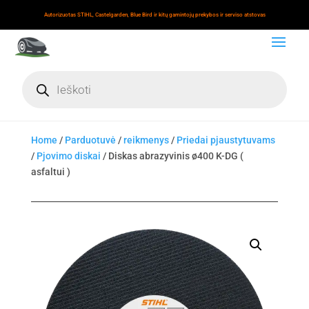
Autorizuotas STIHL, Castelgarden, Blue Bird ir kitų gamintojų prekybos ir serviso atstovas
Products
search
Home
/
Parduotuvė
/
reikmenys
/
Priedai pjaustytuvams
/
Pjovimo diskai
/ Diskas abrazyvinis ø400 K-DG (
asfaltui )