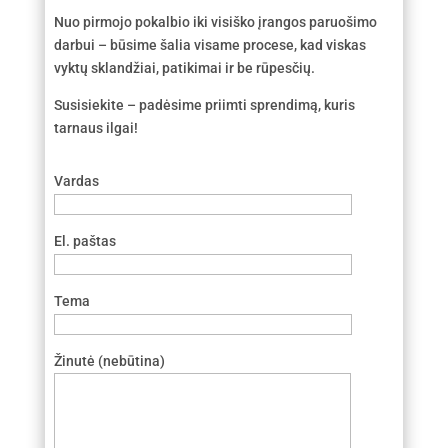
Nuo pirmojo pokalbio iki visiško įrangos paruošimo
darbui – būsime šalia visame procese, kad viskas
vyktų sklandžiai, patikimai ir be rūpesčių.
Susisiekite – padėsime priimti sprendimą, kuris
tarnaus ilgai!
Vardas
El. paštas
Tema
Žinutė (nebūtina)