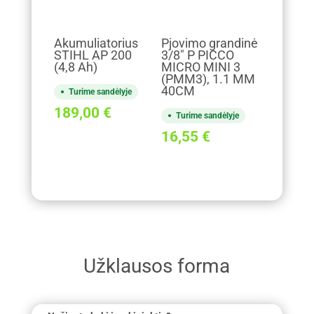
Akumuliatorius
Pjovimo grandinė
STIHL AP 200
3/8" P PICCO
(4,8 Ah)
MICRO MINI 3
(PMM3), 1.1 MM
40CM
Turime sandėlyje
189,00
€
Turime sandėlyje
16,55
€
Užklausos forma