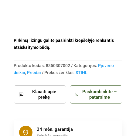
(
asfaltui
)
Pirkimą lizingu galite pasirinkti krepšelyje renkantis
atsiskaitymo būdą.
Produkto kodas:
8350307002
Kategorijos:
Pjovimo
diskai
,
Priedai
Prekės ženklas:
STIHL
Klausti apie
Paskambinkite –
prekę
patarsime
24 mėn. garantija
Kokybės garantija