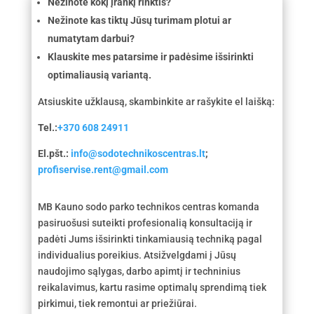
Nežinote kokį įrankį rinktis?
Nežinote kas tiktų Jūsų turimam plotui ar
numatytam darbui?
Klauskite mes patarsime ir padėsime išsirinkti
optimaliausią variantą.
Atsiuskite užklausą, skambinkite ar rašykite el laišką:
Tel.:
+370 608 24911
El.pšt.:
info@sodotechnikoscentras.lt
;
profiservise.rent@gmail.com
MB Kauno sodo parko technikos centras komanda
pasiruošusi suteikti profesionalią konsultaciją ir
padėti Jums išsirinkti tinkamiausią techniką pagal
individualius poreikius. Atsižvelgdami į Jūsų
naudojimo sąlygas, darbo apimtį ir techninius
reikalavimus, kartu rasime optimalų sprendimą tiek
pirkimui, tiek remontui ar priežiūrai.