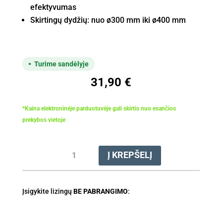
efektyvumas
Skirtingų dydžių: nuo ø300 mm iki ø400 mm
Turime sandėlyje
31,90
€
*Kaina elektroninėje parduotuvėje gali skirtis nuo esančios
prekybos vietoje
produkto
Į KREPŠELĮ
kiekis:
Diskas
abrazyvinis
Įsigykite lizingų
ø400
BE PABRANGIMO
:
K-
DG