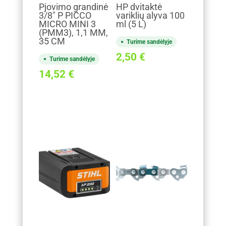
Pjovimo grandinė
HP dvitaktė
3/8" P PICCO
variklių alyva 100
MICRO MINI 3
ml (5 L)
(PMM3), 1,1 MM,
35 CM
Turime sandėlyje
2,50
€
Turime sandėlyje
14,52
€