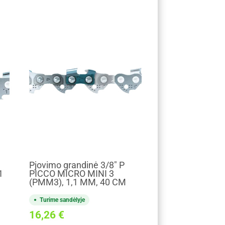
Pjovimo grandinė 3/8" P
1
PICCO MICRO MINI 3
(PMM3), 1,1 MM, 40 CM
Turime sandėlyje
16,26
€