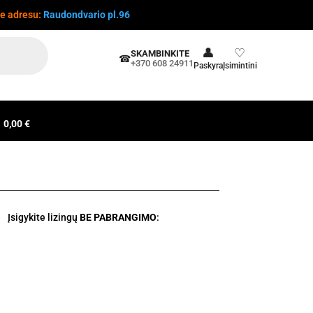
te adresu:
Raudondvario pl.96
👤
♡
SKAMBINKITE
☎
+370 608 24911
Paskyra
Įsimintini
0,00 €
Įsigykite lizingų
BE PABRANGIMO
: