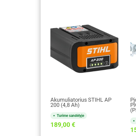
Akumuliatorius STIHL AP
Pj
200 (4,8 Ah)
PI
(P
Turime sandėlyje
189,00
€
1