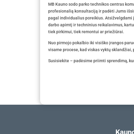
MB Kauno sodo parko technikos centras koma
profesionalią konsultaciją ir padėti Jums išs
pagal individualius poreikius. Atsižvelgdami
darbo apimtį ir techninius reikalavimus, kar
tiek pirkimui, tiek remontui ar priežiūrai.
Nuo pirmojo pokalbio iki visiško įrangos par
visame procese, kad viskas vyktų sklandžiai, p
Susisiekite – padėsime priimti sprendimą, kur
Kauno