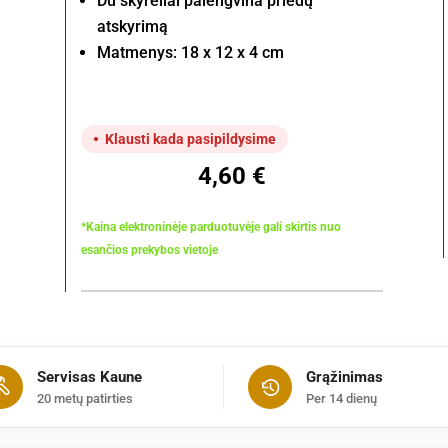
Du skyreliai palengvina priedų
atskyrimą
Matmenys: 18 x 12 x 4 cm
Klausti kada pasipildysime
4,60
€
*Kaina elektroninėje parduotuvėje gali skirtis nuo
esančios prekybos vietoje
Servisas Kaune
Grąžinimas
20 metų patirties
Per 14 dienų