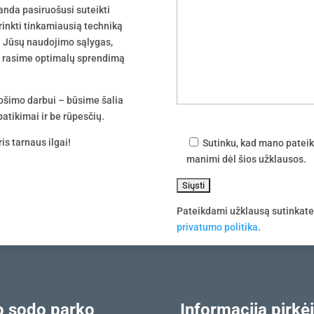
nda pasiruošusi suteikti
irinkti tinkamiausią techniką
 į Jūsų naudojimo sąlygas,
tu rasime optimalų sprendimą
uošimo darbui – būsime šalia
atikimai ir be rūpesčių.
is tarnaus ilgai!
Sutinku, kad mano pateik
manimi dėl šios užklausos.
Pateikdami užklausą sutinkat
privatumo politika
.
 sodo parko
Informacija pirkėj