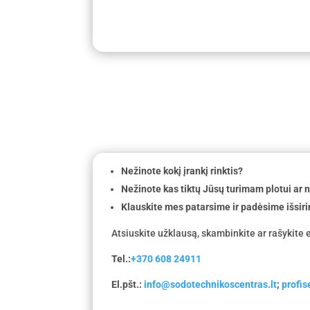
Nežinote kokį įrankį rinktis?
Nežinote kas tiktų Jūsų turimam plotui ar
Klauskite mes patarsime ir padėsime išsiri
Atsiuskite užklausą, skambinkite ar rašykite e
Tel.:
+370 608 24911
El.pšt.:
info@sodotechnikoscentras.lt
;
profi