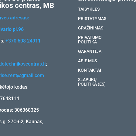
ikos centras, MB
TAISYKLĖS
uvės adresas:
PRISTATYMAS
GRĄŽINIMAS
vario pl.96
PRIVATUMO
as:
+370 608 24911
POLITIKA
GARANTIJA
APIE MUS
otechnikoscentras.lt
;
KONTAKTAI
vise.rent@gmail.com
SLAPUKŲ
POLITIKA (ES)
ėtojo kodas:
17648114
kodas: 306368325
 g. 27C-62, Kaunas,