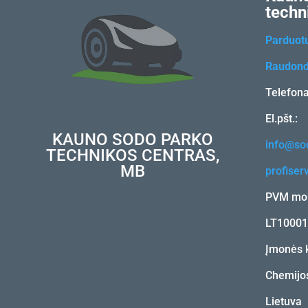
techn
Parduot
Raudond
Telefon
El.pšt.:
KAUNO SODO PARKO
info@sod
TECHNIKOS CENTRAS,
MB
profiser
PVM mok
LT1000
Įmonės 
Chemijos
Lietuva