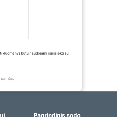
ti duomenys būtų naudojami susisiekti su
e su mūsų
ui
Pagrindinis sodo