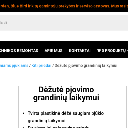
den, Blue Bird ir kitų gamintojų prekybos ir serviso atstovas.
Mus rasi
CHNIKOS REMONTAS
APIE MUS
KONTAKTAI
0 PRODUKTŲ
iniams pjūklams
/
Kiti priedai
/ Dėžutė pjovimo grandinių laikymui
Dėžutė pjovimo
grandinių laikymui
Tvirta plastikinė dėžė saugiam pjūklo
grandinių laikymui