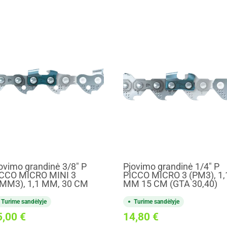
ovimo grandinė 3/8" P
Pjovimo grandinė 1/4" P
CCO MICRO MINI 3
PICCO MICRO 3 (PM3), 1,
MM3), 1,1 MM, 30 CM
MM 15 CM (GTA 30,40)
Turime sandėlyje
Turime sandėlyje
5,00
€
14,80
€