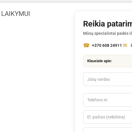
 LAIKYMUI
Reikia patari
Mūsų specialistai padės iš
+370 608 24911
Klausiate apie: