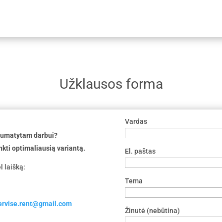
Užklausos forma
Vardas
 numatytam darbui?
nkti optimaliausią variantą.
El. paštas
l laišką:
Tema
servise.rent@gmail.com
Žinutė (nebūtina)