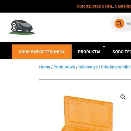
Autorizuotas STIHL, Castelgar
Products
search
SODO PARKO TECHNIKA
PRODUKTAI
SODO TE
Home
/
Parduotuvė
/
reikmenys
/
Priedai grandin