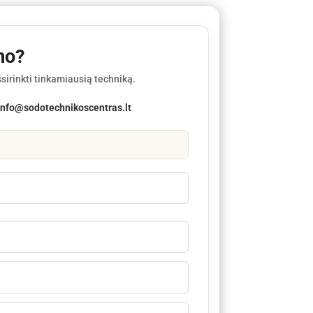
mo?
sirinkti tinkamiausią techniką.
info@sodotechnikoscentras.lt