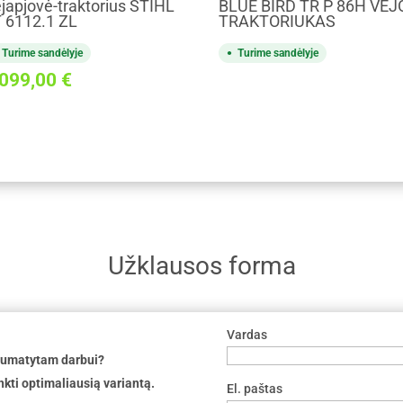
japjovė-traktorius STIHL
BLUE BIRD TR P 86H VEJ
 6112.1 ZL
TRAKTORIUKAS
Turime sandėlyje
Turime sandėlyje
 099,00
€
Užklausos forma
Vardas
 numatytam darbui?
nkti optimaliausią variantą.
El. paštas