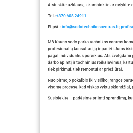
Atsiuskite užklausą, skambinkite ar rašykite e
Tel.:
+370 608 24911
El.pšt.:
info@sodotechnikoscentras.lt
;
profi
MB Kauno sodo parko technikos centras koma
profesionalią konsultaciją ir padėti Jums išs
pagal individualius poreikius. Atsižvelgdami
darbo apimtį ir techninius reikalavimus, kar
tiek pirkimui, tiek remontui ar priežiūrai.
Nuo pirmojo pokalbio iki visiško įrangos par
visame procese, kad viskas vyktų sklandžiai, p
Susisiekite – padėsime priimti sprendimą, kur