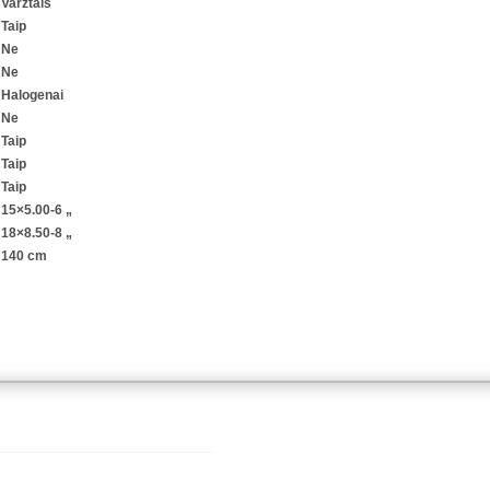
Varžtais
Taip
Ne
Ne
Halogenai
Ne
Taip
Taip
Taip
15×5.00-6 „
18×8.50-8 „
140 cm