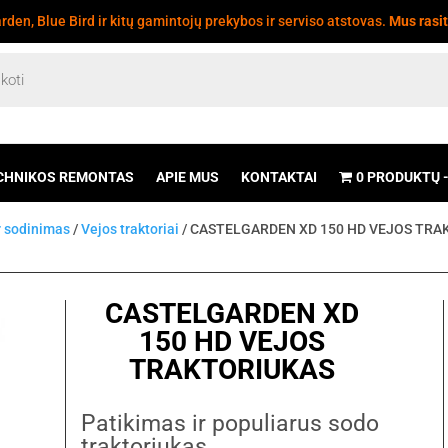
den, Blue Bird ir kitų gamintojų prekybos ir serviso atstovas.
Mus rasi
CHNIKOS REMONTAS
APIE MUS
KONTAKTAI
0 PRODUKTŲ
r sodinimas
/
Vejos traktoriai
/ CASTELGARDEN XD 150 HD VEJOS TRA
CASTELGARDEN XD
150 HD VEJOS
TRAKTORIUKAS
Patikimas ir populiarus sodo
traktoriukas.