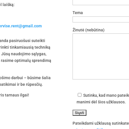
l laišką:
Tema
servise.rent@gmail.com
Žinutė (nebūtina)
nda pasiruošusi suteikti
irinkti tinkamiausią techniką
 į Jūsų naudojimo sąlygas,
tu rasime optimalų sprendimą
uošimo darbui – būsime šalia
atikimai ir be rūpesčių.
is tarnaus ilgai!
Sutinku, kad mano pateik
manimi dėl šios užklausos.
Pateikdami užklausą sutinkat