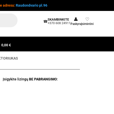
te adresu:
Raudondvario pl.96
👤
♡
SKAMBINKITE
☎
+370 608 24911
Paskyra
Įsimintini
0,00 €
KTORIUKAS
Įsigykite lizingų
BE PABRANGIMO
: