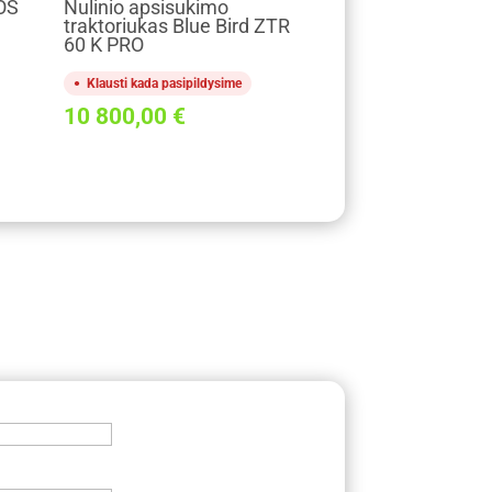
OS
Nulinio apsisukimo
traktoriukas Blue Bird ZTR
60 K PRO
Klausti kada pasipildysime
10 800,00
€