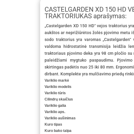
CASTELGARDEN XD 150 HD V
TRAKTORIUKAS aprašymas:
„Castelgarden XD 150 HD“ vejos traktorius yra 
aukštos ar neprižiūrėtos žolės pjovimo metu iš
sodo traktorius yra varomas „Castelgarden“ v
valdoma hidrostatinė transmisija leidžia len
traktoriaus pjovimo deka yra 98 cm pločio su r
paleidžiami mygtuko paspaudimu. Pjovimo 
skirtingas padėtis nuo 25 iki 80 mm. Ergonom
dirbant. Komplekte yra mulčiavimo priedų rinki
Variklio markė
Variklio modelis
Variklio tūris
Cilindrų skaičius
Variklio galia
Variklio aps.
Variklio aušinimas
Kuro tipas
Kuro bako talpa