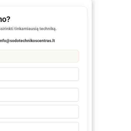
mo?
sirinkti tinkamiausią techniką.
info@sodotechnikoscentras.lt