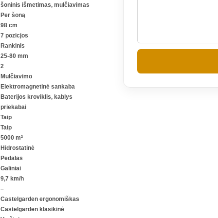
šoninis išmetimas, mulčiavimas
Per šoną
98 cm
7 pozicjos
Rankinis
25-80 mm
2
Mulčiavimo
Elektromagnetinė sankaba
Baterijos kroviklis, kablys
priekabai
Taip
Taip
5000 m²
Hidrostatinė
Pedalas
Galiniai
9,7 km/h
–
Castelgarden ergonomiškas
Castelgarden klasikinė