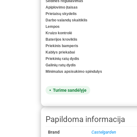
Sėdinės reguliavimas
Apiplovimo įtaisas
Prietaisų skydelis
Darbo valandų skaitiklis
Lempos
Kruizo kontrolė
Baterijos kroviklis
Priekinis bamperis
Kablys priekabai
Priekinių ratų dydis
Galinių ratų dydis
Minimalus apsisukimo spindulys
Turime sandėlyje
Papildoma informacija
Brand
Castelgarden