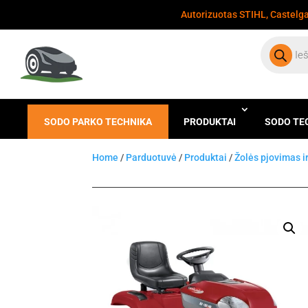
Autorizuotas STIHL, Castelgar
Products
search
SODO PARKO TECHNIKA
PRODUKTAI
SODO TE
Home
/
Parduotuvė
/
Produktai
/
Žolės pjovimas i