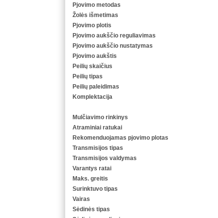
Pjovimo metodas
Žolės išmetimas
Pjovimo plotis
Pjovimo aukščio reguliavimas
Pjovimo aukščio nustatymas
Pjovimo aukštis
Peilių skaičius
Peilių tipas
Peilių paleidimas
Komplektacija
Mulčiavimo rinkinys
Atraminiai ratukai
Rekomenduojamas pjovimo plotas
Transmisijos tipas
Transmisijos valdymas
Varantys ratai
Maks. greitis
Surinktuvo tipas
Vairas
Sėdinės tipas