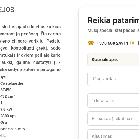
EJOS
Reikia patari
skirtas pjauti didelius kiekius
Mūsų specialistai padės iš
metant ją per šoną. Šis tvirtas
ieno cilindro varikliu. Pedalu
+370 608 24911
gvai kontroliuoti greitį. Sodo
atukais ir dviem peiliais kurie
Klausiate apie:
aukštį galima nustatyti į 7
iška sėdynė suteikia patogumo
nys.
Castelgarden
ST450
432 cm³
1
7,5 kW
2800 aps.
Oru
Benzinas A95
6 L